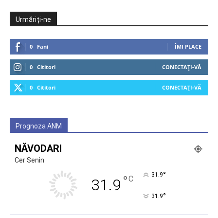
Urmăriți-ne
0
Fani
ÎMI PLACE
0
Cititori
CONECTAȚI-VĂ
0
Cititori
CONECTAȚI-VĂ
Prognoza ANM
NĂVODARI
Cer Senin
°
31.9
°
C
31.9
°
31.9