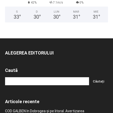
42%
7.1m/s
0%
S
D
LUN
MAR
MIE
33
°
30
°
30
°
31
°
31
°
ALEGEREA EDITORULUI
Caută
Articole recente
COD GALBEN în Dobrogea și pe litoral. Avertizarea