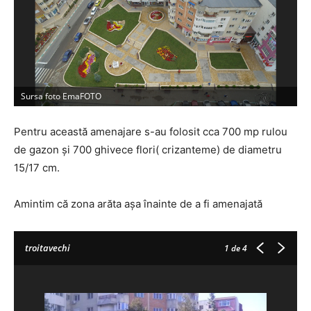
Sursa foto EmaFOTO
Pentru această amenajare s-au folosit cca 700 mp rulou
de gazon și 700 ghivece flori( crizanteme) de diametru
15/17 cm.
Amintim că zona arăta așa înainte de a fi amenajată
troitavechi
1
de 4