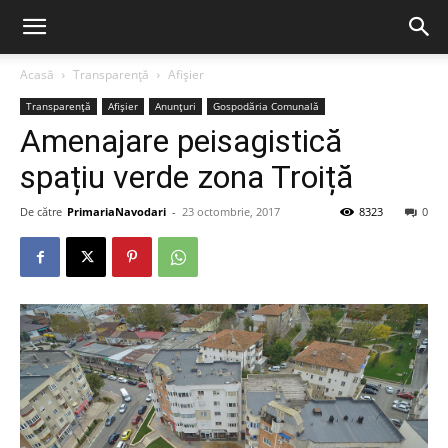
Acasă
Transparență
Afișier
Transparență
Afișier
Anunțuri
Gospodăria Comunală
Amenajare peisagistică
spațiu verde zona Troiță
De către
PrimariaNavodari
-
23 octombrie, 2017
8323
0