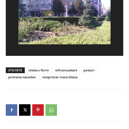
ETICHETE
chelaru florin
infrumusetare
posturi
primaria navodari
viceprimar mara liliana