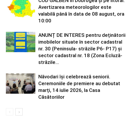
COD GALBEN în Dobrogea și pe litoral.
Avertizarea meteorologilor este
valabilă până în data de 08 august, ora
10:00
ANUNȚ DE INTERES pentru deținătorii
imobilelor situate în sector cadastral
nr. 30 (Peninsula- străzile P6- P17) și
sector cadastral nr. 18 (Zona Ecluză-
străzile...
Năvodari își celebrează seniorii.
Ceremoniile de premiere au debutat
marți, 14 iulie 2026, la Casa
Căsătoriilor