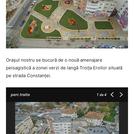
Orașul nostru se bucură de o nouă amenajare
peisagistică a zonei verzi de langâ Troița Eroilor situată
pe strada Constanței.
parc troita
1
de 4