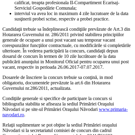
calificat, treapta profesionala II-Compartiment Ecarisaj-
Serviciul Gospodărie Comunala;
interviul va avea loc in maximum 4 zile lucratoare de la data
susţinerii probei scrise, respectiv a probei practice.
Candidaţii trebuie sa îndeplinească condiţiile prevăzute de Art.3 din
Hotararea Guvernului nr. 286/2011 privind stabilirea principiilor
generale de ocupare a unui post vacant sau temporar vacant
corespunzător funcţiilor contractuale, cu modificările si completările
ulterioare. În vederea participării la concurs, candidaţii depun
dosarul de concurs în termen de 10 zile lucrătoare de la data
publicării anunţului in Monitorul Oficial pentru ocuparea unui post
vacant, respectiv in perioada 26.06.2017-07.07.2017.
Dosarele de înscriere la concurs trebuie sa conţină, in mod
obligatoriu, documentele prevăzute la art.6 din Hotararea
Guvernului nr.286/2011, actualizata.
Condiţiile generale si specifice de participare la concurs si
bibliografia stabilita se afiseaza la sediul Primăriei Oraşului
Năvodari si pe site-ul Primăriei Oraşului Năvodari
www.primaria-
navodari.ro
.
Relaţii suplimentare se pot obţine la sediul Primăriei oraşului
Năvodari si la secretariatul comisiei de concurs din cadrul