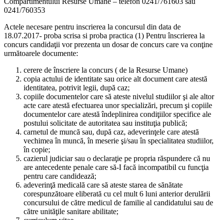
Compartimentului Resurse Umane – telefon 0241/761603 sau
0241/760353
Actele necesare pentru inscrierea la concursul din data de
18.07.2017- proba scrisa si proba practica (1) Pentru înscrierea la
concurs candidaţii vor prezenta un dosar de concurs care va conţine
următoarele documente:
cerere de înscriere la concurs ( de la Resurse Umane)
copia actului de identitate sau orice alt document care atestă
identitatea, potrivit legii, după caz;
copiile documentelor care să ateste nivelul studiilor şi ale altor
acte care atestă efectuarea unor specializări, precum şi copiile
documentelor care atestă îndeplinirea condiţiilor specifice ale
postului solicitate de autoritatea sau instituţia publică;
carnetul de muncă sau, după caz, adeverinţele care atestă
vechimea în muncă, în meserie şi/sau în specialitatea studiilor,
în copie;
cazierul judiciar sau o declaraţie pe propria răspundere că nu
are antecedente penale care să-I facă incompatibil cu funcţia
pentru care candidează;
adeverinţă medicală care să ateste starea de sănătate
corespunzătoare eliberată cu cel mult 6 luni anterior derulării
concursului de către medicul de familie al candidatului sau de
către unităţile sanitare abilitate;