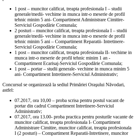
1 post – muncitor calificat, treapta profesionala I – studii
generale/medii- vechime in munca intr-o meserie de profil
tehnic minim 5 ani- Compartiment Administrare Cimitire-
Serviciul Gospodărie Comunala;
2 posturi – muncitor calificat, treapta profesionala I – studii
generale/medii- vechime in munca intr-o meserie de profil
tehnic minim 5 ani – Compartiment Reparatii- Intretinere-
Serviciul Gospodărie Comunala;
1 post – muncitor calificat, treapta profesionala II- vechime in
munca intr-o meserie de profil tehnic minim 1 an -
Compartiment Ecarisaj-Serviciul Gospodărie Comunala;
1 post – portar – studii generale- vechime in munca minim 5
ani- Compartiment Intretinere-Serviciul Administrativ;
Concursul se organizează la sediul Primăriei Oraşului Năvodari,
astfel:
07.2017, ora 10,00 – proba scrisa pentru postul vacant de
portar din cadrul Compartiment Intretinere-Serviciul
Administrativ;
07.2017, ora 13.00- proba practica pentru posturile vacante de
muncitor calificat, treapta profesionala I- Compartiment
Administrare Cimitire, muncitor calificat, treapta profesionala
I (2 posturi) – Compartiment Reparatii-Intretinere, muncitor