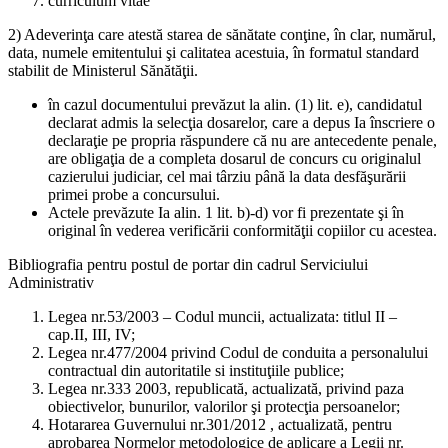
curriculum vitae
2) Adeverinţa care atestă starea de sănătate conţine, în clar, numărul,
data, numele emitentului şi calitatea acestuia, în formatul standard
stabilit de Ministerul Sănătăţii.
în cazul documentului prevăzut la alin. (1) lit. e), candidatul
declarat admis la selecţia dosarelor, care a depus Ia înscriere o
declaraţie pe propria răspundere că nu are antecedente penale,
are obligaţia de a completa dosarul de concurs cu originalul
cazierului judiciar, cel mai târziu până la data desfăşurării
primei probe a concursului.
Actele prevăzute Ia alin. 1 lit. b)-d) vor fi prezentate şi în
original în vederea verificării conformităţii copiilor cu acestea.
Bibliografia pentru postul de portar din cadrul Serviciului
Administrativ
Legea nr.53/2003 – Codul muncii, actualizata: titlul II –
cap.II, III, IV;
Legea nr.477/2004 privind Codul de conduita a personalului
contractual din autoritatile si instituţiile publice;
Legea nr.333 2003, republicată, actualizată, privind paza
obiectivelor, bunurilor, valorilor şi protecţia persoanelor;
Hotararea Guvernului nr.301/2012 , actualizată, pentru
aprobarea Normelor metodologice de aplicare a Legii nr.