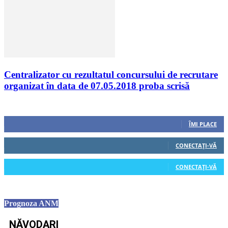
Centralizator cu rezultatul concursului de recrutare
organizat în data de 07.05.2018 proba scrisă
Urmăriți-ne
0
Fani
ÎMI PLACE
0
Cititori
CONECTAȚI-VĂ
0
Cititori
CONECTAȚI-VĂ
Prognoza ANM
NĂVODARI