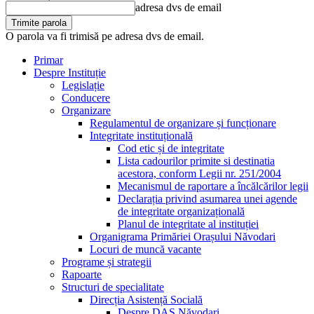
adresa dvs de email
O parola va fi trimisă pe adresa dvs de email.
Primar
Despre Instituție
Legislație
Conducere
Organizare
Regulamentul de organizare și funcționare
Integritate instituțională
Cod etic și de integritate
Lista cadourilor primite si destinatia
acestora, conform Legii nr. 251/2004
Mecanismul de raportare a încălcărilor legii
Declarația privind asumarea unei agende
de integritate organizațională
Planul de integritate al instituției
Organigrama Primăriei Orașului Năvodari
Locuri de muncă vacante
Programe și strategii
Rapoarte
Structuri de specialitate
Direcția Asistență Socială
Despre DAS Năvodari