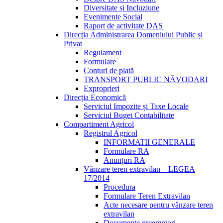
Diversitate și Incluziune
Evenimente Social
Raport de activitate DAS
Direcția Administrarea Domeniului Public și
Privat
Regulament
Formulare
Conturi de plată
TRANSPORT PUBLIC NĂVODARI
Exproprieri
Direcția Economică
Serviciul Impozite și Taxe Locale
Serviciul Buget Contabilitate
Compartiment Agricol
Registrul Agricol
INFORMATII GENERALE
Formulare RA
Anunțuri RA
Vânzare teren extravilan – LEGEA
17/2014
Procedura
Formulare Teren Extravilan
Acte necesare pentru vânzare teren
extravilan
Documente preemptori