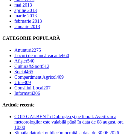
mai 2013
aprilie 2013
martie 2013
februarie 2013
ianuarie 2013
CATEGORIE POPULARĂ
Anunțuri
2275
Locuri de muncă vacante
660
Afișier
540
Cultură&Sport
512
Social
465
Compartiment Agricol
409
Utile
309
Consiliul Local
207
Informatii
206
Articole recente
COD GALBEN în Dobrogea și pe litoral. Avertizarea
meteorologilor este valabilă până în data de 08 august, ora
10:00
Situația datoriei publice întocmită la data de 30.06.2026