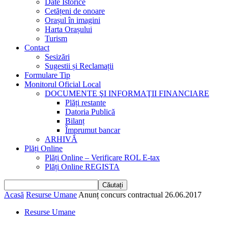
Date Istorice
Cetățeni de onoare
Orașul în imagini
Harta Orașului
Turism
Contact
Sesizări
Sugestii și Reclamații
Formulare Tip
Monitorul Oficial Local
DOCUMENTE ŞI INFORMAŢII FINANCIARE
Plăți restante
Datoria Publică
Bilanț
Împrumut bancar
ARHIVĂ
Plăți Online
Plăți Online – Verificare ROL E-tax
Plăți Online REGISTA
Acasă
Resurse Umane
Anunț concurs contractual 26.06.2017
Resurse Umane