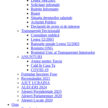
Legea 544/2001
Solicitare infomatii
Buletin Informativ
Buget
Situația drepturilor salariale
Achizitii Publice
Declarații de avere si de interese
Transparență Decizională
Consultare publică
Legea 52/2003
Rapoarte anuale Legea 52/2003
Registru ONG
Registrul Unic al Transparentei Intereselor
ANUNȚURI
Ajutor pentru Turcia
Cald în Casa Ta
COVID-19
Formular înscriere Fose
Recensământ 2021
AJUT UCRAINA
ALEGERI 2024
Alegeri Prezidențiale 2025
Alegeri Parlamentare 2020
Alegeri Locale 2020
Oraș