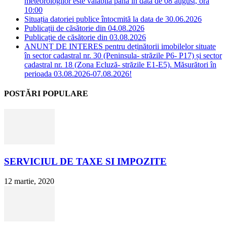
meteorologilor este valabilă până în data de 08 august, ora
10:00
Situația datoriei publice întocmită la data de 30.06.2026
Publicații de căsătorie din 04.08.2026
Publicație de căsătorie din 03.08.2026
ANUNȚ DE INTERES pentru deținătorii imobilelor situate
în sector cadastral nr. 30 (Peninsula- străzile P6- P17) și sector
cadastral nr. 18 (Zona Ecluză- străzile E1-E5). Măsurători în
perioada 03.08.2026-07.08.2026!
POSTĂRI POPULARE
SERVICIUL DE TAXE SI IMPOZITE
12 martie, 2020