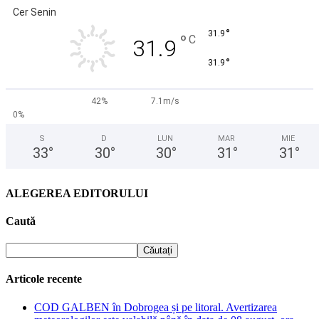
Cer Senin
°
31.9
°
C
31.9
°
31.9
42%
7.1m/s
0%
S
D
LUN
MAR
MIE
33
°
30
°
30
°
31
°
31
°
ALEGEREA EDITORULUI
Caută
Articole recente
COD GALBEN în Dobrogea și pe litoral. Avertizarea