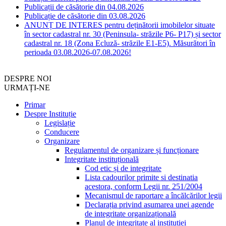
Publicații de căsătorie din 04.08.2026
Publicație de căsătorie din 03.08.2026
ANUNȚ DE INTERES pentru deținătorii imobilelor situate
în sector cadastral nr. 30 (Peninsula- străzile P6- P17) și sector
cadastral nr. 18 (Zona Ecluză- străzile E1-E5). Măsurători în
perioada 03.08.2026-07.08.2026!
DESPRE NOI
URMAȚI-NE
Primar
Despre Instituție
Legislație
Conducere
Organizare
Regulamentul de organizare și funcționare
Integritate instituțională
Cod etic și de integritate
Lista cadourilor primite si destinatia
acestora, conform Legii nr. 251/2004
Mecanismul de raportare a încălcărilor legii
Declarația privind asumarea unei agende
de integritate organizațională
Planul de integritate al instituției