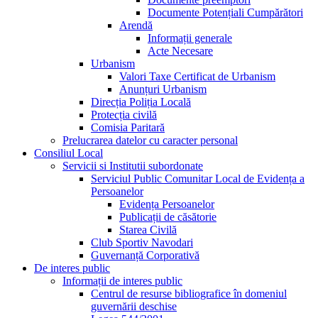
Documente Potențiali Cumpărători
Arendă
Informații generale
Acte Necesare
Urbanism
Valori Taxe Certificat de Urbanism
Anunțuri Urbanism
Direcția Poliția Locală
Protecția civilă
Comisia Paritară
Prelucrarea datelor cu caracter personal
Consiliul Local
Servicii si Institutii subordonate
Serviciul Public Comunitar Local de Evidența a
Persoanelor
Evidența Persoanelor
Publicații de căsătorie
Starea Civilă
Club Sportiv Navodari
Guvernanță Corporativă
De interes public
Informații de interes public
Centrul de resurse bibliografice în domeniul
guvernării deschise