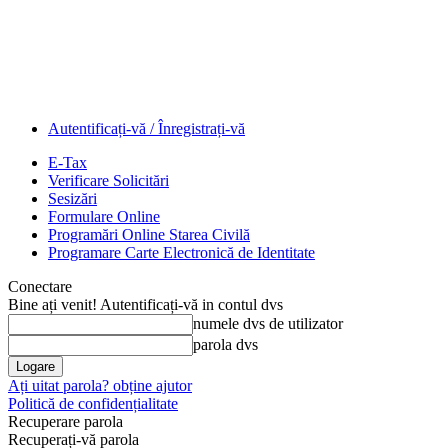
Autentificați-vă / Înregistrați-vă
E-Tax
Verificare Solicitări
Sesizări
Formulare Online
Programări Online Starea Civilă
Programare Carte Electronică de Identitate
Conectare
Bine ați venit! Autentificați-vă in contul dvs
numele dvs de utilizator
parola dvs
Ați uitat parola? obține ajutor
Politică de confidențialitate
Recuperare parola
Recuperați-vă parola