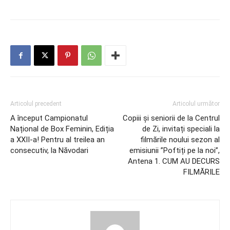
Articolul precedent
Articolul următor
A început Campionatul
Copiii și seniorii de la Centrul
Național de Box Feminin, Ediția
de Zi, invitați speciali la
a XXII-a! Pentru al treilea an
filmările noului sezon al
consecutiv, la Năvodari
emisiunii ”Poftiți pe la noi”,
Antena 1. CUM AU DECURS
FILMĂRILE