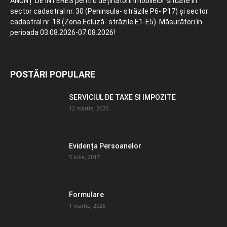
ANUNȚ DE INTERES pentru deținătorii imobilelor situate în
sector cadastral nr. 30 (Peninsula- străzile P6- P17) și sector
cadastral nr. 18 (Zona Ecluză- străzile E1-E5). Măsurători în
perioada 03.08.2026-07.08.2026!
POSTĂRI POPULARE
SERVICIUL DE TAXE SI IMPOZITE
12 martie, 2020
Evidența Persoanelor
5 iulie, 2017
Formulare
1 martie, 2026