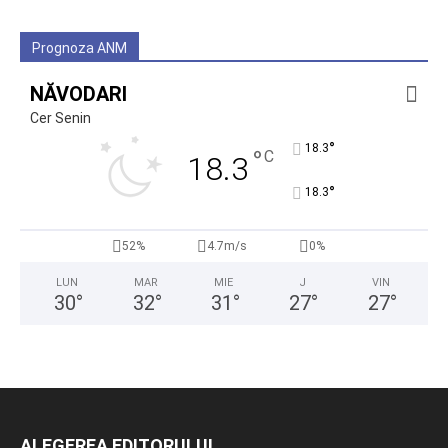
Prognoza ANM
NĂVODARI
Cer Senin
°
18.3
°
C
18.3
°
18.3
52%
4.7m/s
0%
LUN
MAR
MIE
J
VIN
30
°
32
°
31
°
27
°
27
°
ALEGEREA EDITORULUI