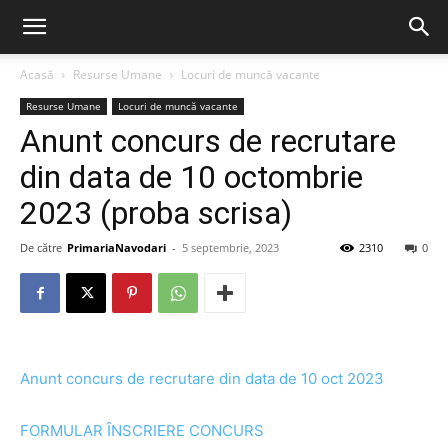
Acasă
Resurse Umane
Locuri de muncă vacante
Resurse Umane
Locuri de muncă vacante
Anunt concurs de recrutare
din data de 10 octombrie
2023 (proba scrisa)
De către
PrimariaNavodari
-
5 septembrie, 2023
2310
0
Anunt concurs de recrutare din data de 10 oct 2023
FORMULAR ÎNSCRIERE CONCURS