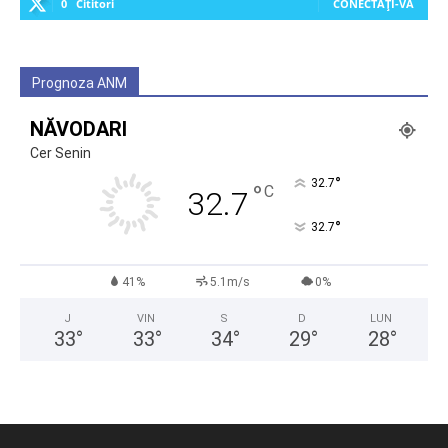
0
Cititori
CONECTAȚI-VĂ
Prognoza ANM
NĂVODARI
Cer Senin
°
32.7
°
C
32.7
°
32.7
41%
5.1m/s
0%
J
VIN
S
D
LUN
33
°
33
°
34
°
29
°
28
°