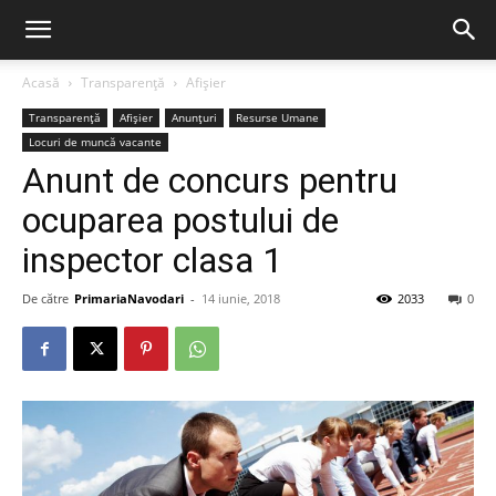
Acasă
Transparență
Afișier
Transparență
Afișier
Anunțuri
Resurse Umane
Locuri de muncă vacante
Anunt de concurs pentru
ocuparea postului de
inspector clasa 1
De către
PrimariaNavodari
-
14 iunie, 2018
2033
0