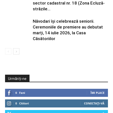
sector cadastral nr. 18 (Zona Ecluză-
străzile...
Năvodari își celebrează seniorii.
Ceremoniile de premiere au debutat
marți, 14 iulie 2026, la Casa
Căsătoriilor
Urmăriți-ne
0
Fani
ÎMI PLACE
0
Cititori
CONECTAȚI-VĂ