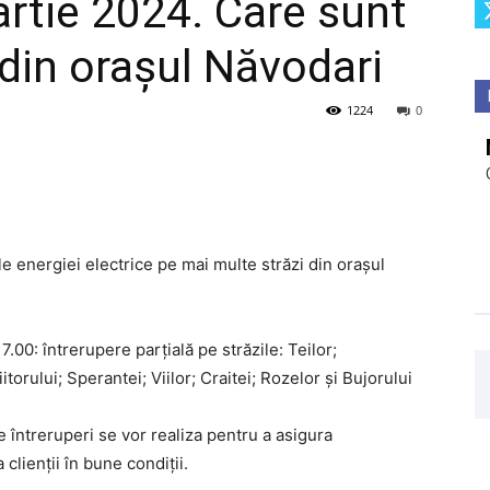
martie 2024. Care sunt
 din orașul Năvodari
1224
0
e energiei electrice pe mai multe străzi din orașul
17.00: întrerupere parțială pe străzile: Teilor;
itorului; Sperantei; Viilor; Craitei; Rozelor şi Bujorului
 întreruperi se vor realiza pentru a asigura
 clienții în bune condiții.