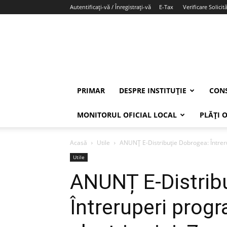
Autentificați-vă / Înregistrați-vă
E-Tax
Verificare Solicită
PRIMAR
DESPRE INSTITUȚIE
CONS
MONITORUL OFICIAL LOCAL
PLĂȚI 
Acasă
Utile
ANUNȚ E-Distribuție Dobrogea: Întrerup
Utile
ANUNȚ E-Distrib
Întreruperi progr