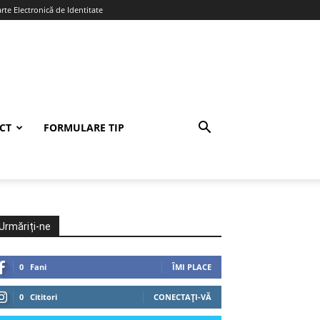
te Electronică de Identitate
CT
FORMULARE TIP
Urmăriți-ne
0
Fani
ÎMI PLACE
0
Cititori
CONECTAȚI-VĂ