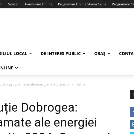
ri
Sesizări
Formulare Online
Programări Online Starea Civilă
Programare Car
ILIUL LOCAL
DE INTERES PUBLIC
ORAȘ
CONTA
ONLINE
eri programate ale energiei electrice joi, 7 martie...
uție Dobrogea:
amate ale energiei