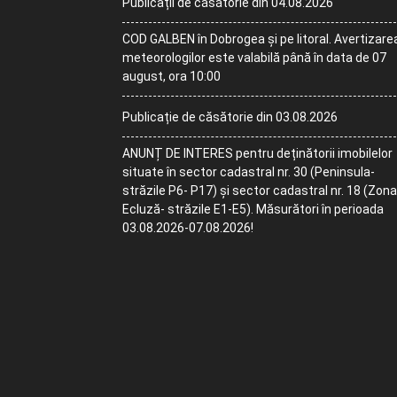
Publicații de căsătorie din 04.08.2026
COD GALBEN în Dobrogea și pe litoral. Avertizare
meteorologilor este valabilă până în data de 07
august, ora 10:00
Publicație de căsătorie din 03.08.2026
ANUNȚ DE INTERES pentru deținătorii imobilelor
situate în sector cadastral nr. 30 (Peninsula-
străzile P6- P17) și sector cadastral nr. 18 (Zona
Ecluză- străzile E1-E5). Măsurători în perioada
03.08.2026-07.08.2026!