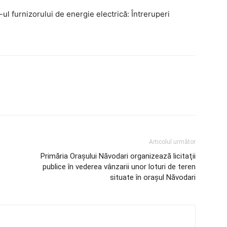
-ul furnizorului de energie electrică: Întreruperi
Articolul următor
Primăria Orașului Năvodari organizează licitaţii
publice în vederea vânzarii unor loturi de teren
situate în oraşul Năvodari