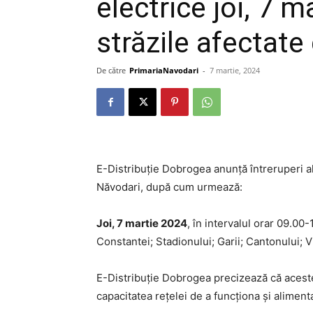
electrice joi, 7 
străzile afectate
De către
PrimariaNavodari
-
7 martie, 2024
E-Distribuție Dobrogea anunță întreruperi al
Năvodari, după cum urmează:
Joi, 7 martie 2024
, în intervalul orar 09.00-
Constantei; Stadionului; Garii; Cantonului; Vi
E-Distribuție Dobrogea precizează că aceste
capacitatea rețelei de a funcționa și alimenta