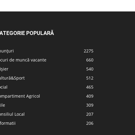
ATEGORIE POPULARĂ
nunțuri
2275
ocuri de muncă vacante
660
ișier
540
ultură&Sport
512
cial
465
ompartiment Agricol
409
ile
309
nsiliul Local
207
formatii
206