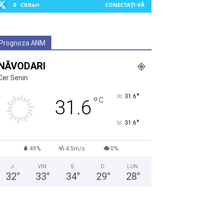
0
Cititori
CONECTAȚI-VĂ
Prognoza ANM
NĂVODARI
Cer Senin
°
31.6
°
C
31.6
°
31.6
49%
4.5m/s
0%
J
VIN
S
D
LUN
32
°
33
°
34
°
29
°
28
°