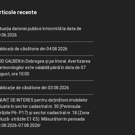
rticole recente
tuația datoriei publice întocmită la data de
.06.2026
blicații de căsătorie din 04.08.2026
D GALBEN în Dobrogea și pe litoral. Avertizarea
teorologilor este valabilă până în data de 07
gust, ora 10:00
blicație de căsătorie din 03.08.2026
UNȚ DE INTERES pentru deținătorii imobilelor
tuate în sector cadastral nr. 30 (Peninsula-
răzile P6- P17) și sector cadastral nr. 18 (Zona
luză- străzile E1-E5). Măsurători în perioada
.08.2026-07.08.2026!