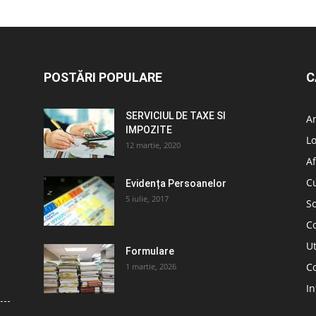
POSTĂRI POPULARE
C
SERVICIUL DE TAXE SI
A
IMPOZITE
L
12 martie, 2020
Af
C
Evidența Persoanelor
5 iulie, 2017
So
C
Ut
Formulare
Co
1 martie, 2026
In