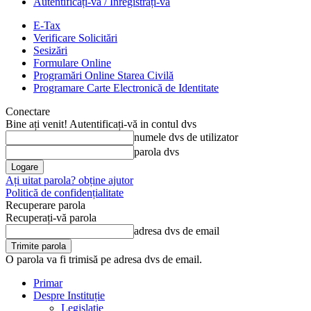
Autentificați-vă / Înregistrați-vă
E-Tax
Verificare Solicitări
Sesizări
Formulare Online
Programări Online Starea Civilă
Programare Carte Electronică de Identitate
Conectare
Bine ați venit! Autentificați-vă in contul dvs
numele dvs de utilizator
parola dvs
Ați uitat parola? obține ajutor
Politică de confidențialitate
Recuperare parola
Recuperați-vă parola
adresa dvs de email
O parola va fi trimisă pe adresa dvs de email.
Primar
Despre Instituție
Legislație