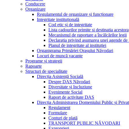
Conducere
Organizare
Regulamentul de organizare și funcționare
Integritate instituțională
Cod etic și de integritate
Lista cadourilor primite si destinatia acesto
Mecanismul de raportare a încălcărilor legii
Declarația privind asumarea unei agende de i
Planul de integritate al instituției
Organigrama Primăriei Orașului Năvodari
Locuri de muncă vacante
Programe și strategii
Rapoarte
Structuri de specialitate
Direcția Asistență Socială
Despre DAS Năvodari
Diversitate și Incluziune
Evenimente Social
Raport de activitate DAS
Direcția Administrarea Domeniului Public și Privat
Regulament
Formulare
Conturi de plată
TRANSPORT PUBLIC NĂVODARI
Exproprieri