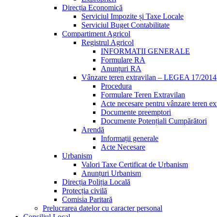
Direcția Economică
Serviciul Impozite și Taxe Locale
Serviciul Buget Contabilitate
Compartiment Agricol
Registrul Agricol
INFORMATII GENERALE
Formulare RA
Anunțuri RA
Vânzare teren extravilan – LEGEA 17/2014
Procedura
Formulare Teren Extravilan
Acte necesare pentru vânzare teren ex
Documente preemptori
Documente Potențiali Cumpărători
Arendă
Informații generale
Acte Necesare
Urbanism
Valori Taxe Certificat de Urbanism
Anunțuri Urbanism
Direcția Poliția Locală
Protecția civilă
Comisia Paritară
Prelucrarea datelor cu caracter personal
Consiliul Local