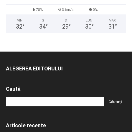
78%
3.6m/s
0%
VIN
S
D
LUN
MAR
32
°
34
°
29
°
30
°
31
°
ALEGEREA EDITORULUI
Caută
Articole recente