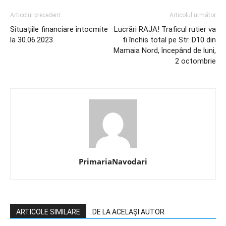
Articolul precedent
Articolul următor
Situațiile financiare întocmite
Lucrări RAJA! Traficul rutier va
la 30.06.2023
fi închis total pe Str. D10 din
Mamaia Nord, începând de luni,
2 octombrie
PrimariaNavodari
ARTICOLE SIMILARE
DE LA ACELAȘI AUTOR