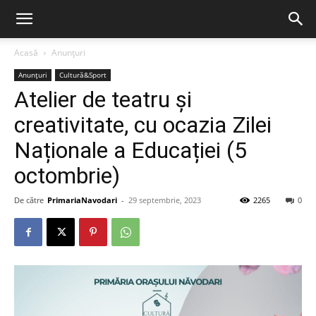
Acasă
Anunțuri
Anunțuri
Cultură&Sport
Atelier de teatru și
creativitate, cu ocazia Zilei
Naționale a Educației (5
octombrie)
De către
PrimariaNavodari
-
29 septembrie, 2023
2265
0