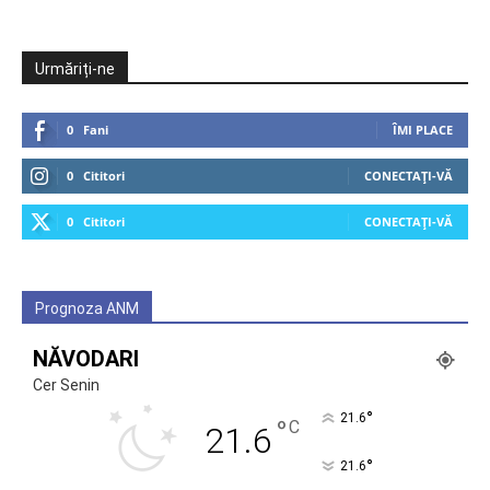
Urmăriți-ne
0
Fani
ÎMI PLACE
0
Cititori
CONECTAȚI-VĂ
0
Cititori
CONECTAȚI-VĂ
Prognoza ANM
NĂVODARI
Cer Senin
°
21.6
°
C
21.6
°
21.6