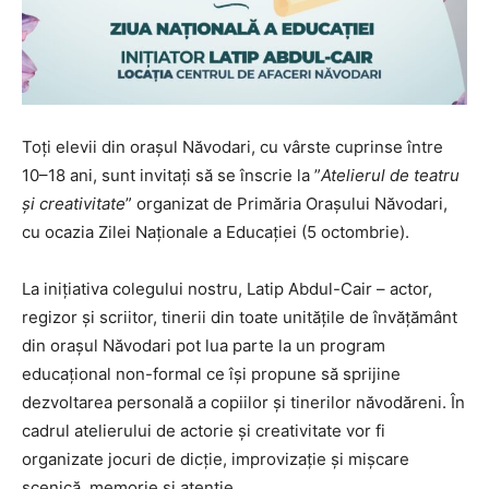
Toți elevii din orașul Năvodari, cu vârste cuprinse între
10–18 ani, sunt invitați să se înscrie la ”
Atelierul de teatru
și creativitate
” organizat de Primăria Orașului Năvodari,
cu ocazia Zilei Naționale a Educației (5 octombrie).
La inițiativa colegului nostru, Latip Abdul-Cair – actor,
regizor și scriitor, tinerii din toate unitățile de învățământ
din orașul Năvodari pot lua parte la un program
educațional non-formal ce își propune să sprijine
dezvoltarea personală a copiilor și tinerilor năvodăreni. În
cadrul atelierului de actorie și creativitate vor fi
organizate jocuri de dicție, improvizație și mișcare
scenică, memorie și atenție.