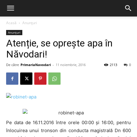
Acasă
Anunțuri
Anunțuri
Atenție, se oprește apa în
Năvodari!
De către
PrimariaNavodari
-
11 noiembrie, 2016
2113
0
Pe data de 16.11.2016 între orele 00:00 și 16:00, pentru
înlocuirea unui tronson din conducta magistrală Dn 600