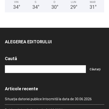
VIN
S
D
LUN
MAR
34
°
34
°
30
°
29
°
31
°
ALEGEREA EDITORULUI
Caută
Articole recente
Situația datoriei publice întocmită la data de 30.06.2026