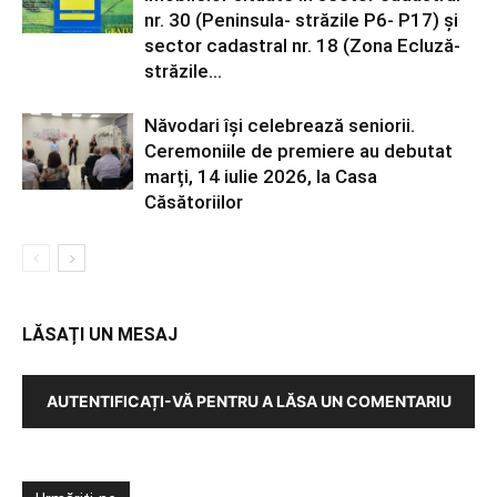
nr. 30 (Peninsula- străzile P6- P17) și
sector cadastral nr. 18 (Zona Ecluză-
străzile...
Năvodari își celebrează seniorii.
Ceremoniile de premiere au debutat
marți, 14 iulie 2026, la Casa
Căsătoriilor
LĂSAȚI UN MESAJ
AUTENTIFICAȚI-VĂ PENTRU A LĂSA UN COMENTARIU