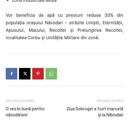
Zona industrială Midia
Vor beneficia de apă cu presiuni reduse 30% din
populația orașului Năvodari – străzile Liniștii, Eternității,
Apusului, Macului, Recoltei și Prelungirea Recoltei,
localitatea Corbu și Unitățile Militare din zonă.
Articolul precedent
Articolul următor
O veste bună pentru
Ziua Dobrogei a fost marcată
năvodăreni!
și la Năvodari