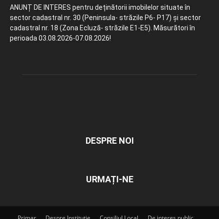
ANUNȚ DE INTERES pentru deținătorii imobilelor situate în
sector cadastral nr. 30 (Peninsula- străzile P6- P17) și sector
cadastral nr. 18 (Zona Ecluză- străzile E1-E5). Măsurători în
perioada 03.08.2026-07.08.2026!
DESPRE NOI
URMAȚI-NE
Primar
Despre Instituție
Consiliul Local
De interes public