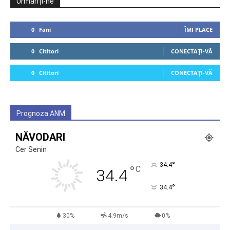
Urmăriți-ne
0
Fani
ÎMI PLACE
0
Cititori
CONECTAȚI-VĂ
0
Cititori
CONECTAȚI-VĂ
Prognoza ANM
NĂVODARI
Cer Senin
°
34.4
°
C
34.4
°
34.4
30%
4.9m/s
0%