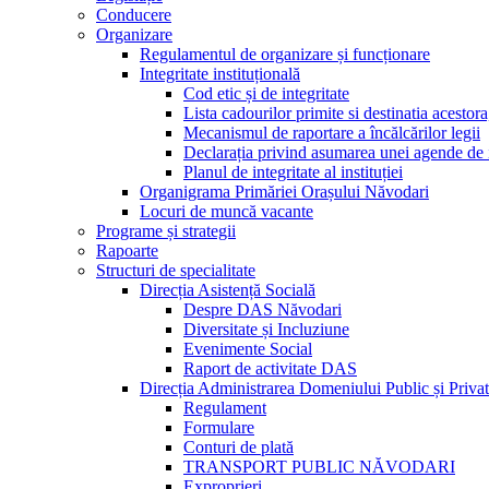
Conducere
Organizare
Regulamentul de organizare și funcționare
Integritate instituțională
Cod etic și de integritate
Lista cadourilor primite si destinatia acesto
Mecanismul de raportare a încălcărilor legii
Declarația privind asumarea unei agende de i
Planul de integritate al instituției
Organigrama Primăriei Orașului Năvodari
Locuri de muncă vacante
Programe și strategii
Rapoarte
Structuri de specialitate
Direcția Asistență Socială
Despre DAS Năvodari
Diversitate și Incluziune
Evenimente Social
Raport de activitate DAS
Direcția Administrarea Domeniului Public și Privat
Regulament
Formulare
Conturi de plată
TRANSPORT PUBLIC NĂVODARI
Exproprieri