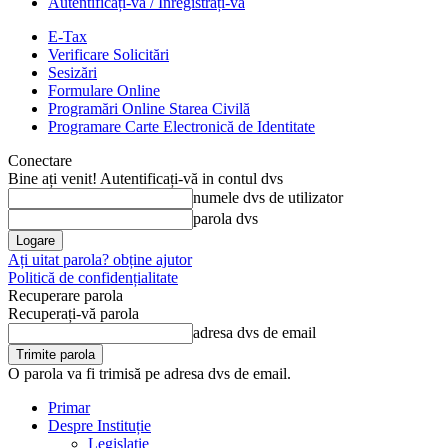
Autentificați-vă / Înregistrați-vă
E-Tax
Verificare Solicitări
Sesizări
Formulare Online
Programări Online Starea Civilă
Programare Carte Electronică de Identitate
Conectare
Bine ați venit! Autentificați-vă in contul dvs
numele dvs de utilizator
parola dvs
Ați uitat parola? obține ajutor
Politică de confidențialitate
Recuperare parola
Recuperați-vă parola
adresa dvs de email
O parola va fi trimisă pe adresa dvs de email.
Primar
Despre Instituție
Legislație