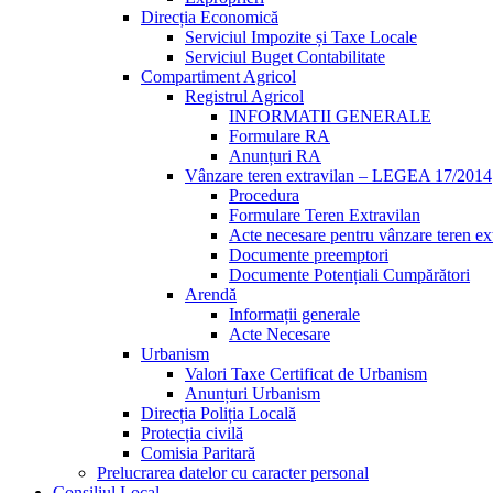
Direcția Economică
Serviciul Impozite și Taxe Locale
Serviciul Buget Contabilitate
Compartiment Agricol
Registrul Agricol
INFORMATII GENERALE
Formulare RA
Anunțuri RA
Vânzare teren extravilan – LEGEA 17/2014
Procedura
Formulare Teren Extravilan
Acte necesare pentru vânzare teren ex
Documente preemptori
Documente Potențiali Cumpărători
Arendă
Informații generale
Acte Necesare
Urbanism
Valori Taxe Certificat de Urbanism
Anunțuri Urbanism
Direcția Poliția Locală
Protecția civilă
Comisia Paritară
Prelucrarea datelor cu caracter personal
Consiliul Local