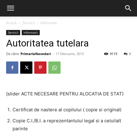
Acasă
Servicii
Informatii
Servicii
Informatii
Autoritatea tutelara
De către
PrimariaNavodari
-
17 februarie, 2013
9119
0
{slider ACTE NECESARE PENTRU ALOCATIA DE STAT}
Certificat de nastere al copilului ( copie si original)
Copie C.I./B.I. a reprezentantului legal si a celuilalt
parinte