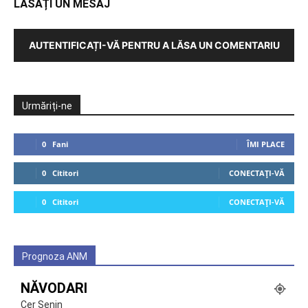
LĂSAȚI UN MESAJ
AUTENTIFICAȚI-VĂ PENTRU A LĂSA UN COMENTARIU
Urmăriți-ne
0
Fani
ÎMI PLACE
0
Cititori
CONECTAȚI-VĂ
0
Cititori
CONECTAȚI-VĂ
Prognoza ANM
NĂVODARI
Cer Senin