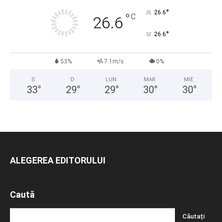
°
26.6
°
C
26.6
°
26.6
53%
7.1m/s
0%
S
D
LUN
MAR
MIE
33
°
29
°
29
°
30
°
30
°
ALEGEREA EDITORULUI
Caută