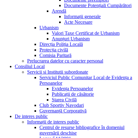
Documente Potențiali Cumpărători
Arendă
Informații generale
Acte Necesare
Urbanism
Valori Taxe Certificat de Urbanism
Anunțuri Urbanism
Direcția Poliția Locală
Protecția civilă
Comisia Paritară
Prelucrarea datelor cu caracter personal
Consiliul Local
Servicii si Institutii subordonate
Serviciul Public Comunitar Local de Evidența a
Persoanelor
Evidența Persoanelor
Publicații de căsătorie
Starea Civilă
Club Sportiv Navodari
Guvernanță Corporativă
De interes public
Informații de interes public
Centrul de resurse bibliografice în domeniul
guvernării deschise