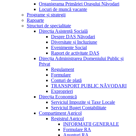
Organigrama Primăriei Orașului Năvodari
Locuri de muncă vacante
Programe și strategii
Rapoarte
Structuri de specialitate
Direcția Asistență Socială
Despre DAS Năvodari
Diversitate și Incluziune
Evenimente Social
Raport de activitate DAS
Direcția Administrarea Domeniului Public și
Privat
Regulament
Formulare
Conturi de plată
TRANSPORT PUBLIC NĂVODARI
Exproprieri
Direcția Economică
Serviciul Impozite și Taxe Locale
Serviciul Buget Contabilitate
Compartiment Agricol
Registrul Agricol
INFORMATII GENERALE
Formulare RA
Anunțuri RA