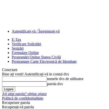
Autentificați-vă / Înregistrați-vă
E-Tax
Verificare Solicitări
Sesizări
Formulare Online
Programări Online Starea Civilă
Programare Carte Electronică de Identitate
Conectare
Bine ați venit! Autentificați-vă in contul dvs
numele dvs de utilizator
parola dvs
Ați uitat parola? obține ajutor
Politică de confidențialitate
Recuperare parola
Recuperați-vă parola