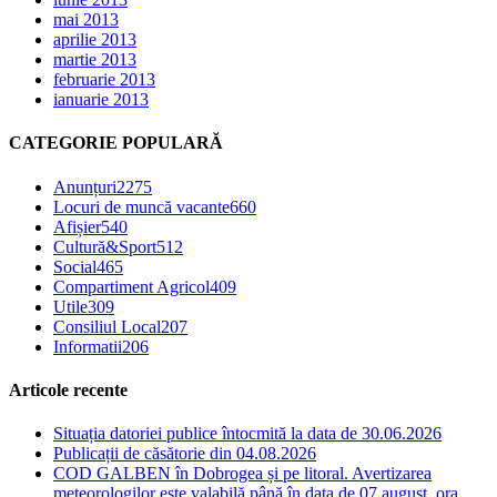
mai 2013
aprilie 2013
martie 2013
februarie 2013
ianuarie 2013
CATEGORIE POPULARĂ
Anunțuri
2275
Locuri de muncă vacante
660
Afișier
540
Cultură&Sport
512
Social
465
Compartiment Agricol
409
Utile
309
Consiliul Local
207
Informatii
206
Articole recente
Situația datoriei publice întocmită la data de 30.06.2026
Publicații de căsătorie din 04.08.2026
COD GALBEN în Dobrogea și pe litoral. Avertizarea
meteorologilor este valabilă până în data de 07 august, ora