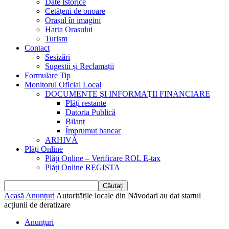
Date Istorice
Cetățeni de onoare
Orașul în imagini
Harta Orașului
Turism
Contact
Sesizări
Sugestii și Reclamații
Formulare Tip
Monitorul Oficial Local
DOCUMENTE ŞI INFORMAŢII FINANCIARE
Plăți restante
Datoria Publică
Bilanț
Împrumut bancar
ARHIVĂ
Plăți Online
Plăți Online – Verificare ROL E-tax
Plăți Online REGISTA
Acasă
Anunțuri
Autoritățile locale din Năvodari au dat startul
acțiunii de deratizare
Anunțuri