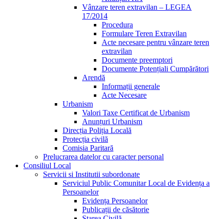
Vânzare teren extravilan – LEGEA
17/2014
Procedura
Formulare Teren Extravilan
Acte necesare pentru vânzare teren
extravilan
Documente preemptori
Documente Potențiali Cumpărători
Arendă
Informații generale
Acte Necesare
Urbanism
Valori Taxe Certificat de Urbanism
Anunțuri Urbanism
Direcția Poliția Locală
Protecția civilă
Comisia Paritară
Prelucrarea datelor cu caracter personal
Consiliul Local
Servicii si Institutii subordonate
Serviciul Public Comunitar Local de Evidența a
Persoanelor
Evidența Persoanelor
Publicații de căsătorie
Starea Civilă