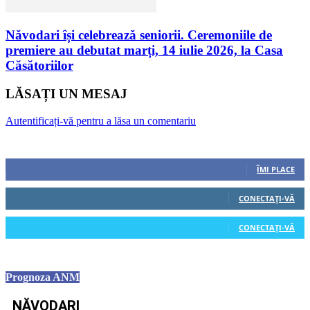
Năvodari își celebrează seniorii. Ceremoniile de
premiere au debutat marți, 14 iulie 2026, la Casa
Căsătoriilor
LĂSAȚI UN MESAJ
Autentificați-vă pentru a lăsa un comentariu
Urmăriți-ne
0
Fani
ÎMI PLACE
0
Cititori
CONECTAȚI-VĂ
0
Cititori
CONECTAȚI-VĂ
Prognoza ANM
NĂVODARI