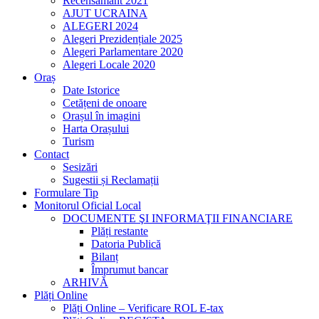
Recensământ 2021
AJUT UCRAINA
ALEGERI 2024
Alegeri Prezidențiale 2025
Alegeri Parlamentare 2020
Alegeri Locale 2020
Oraș
Date Istorice
Cetățeni de onoare
Orașul în imagini
Harta Orașului
Turism
Contact
Sesizări
Sugestii și Reclamații
Formulare Tip
Monitorul Oficial Local
DOCUMENTE ŞI INFORMAŢII FINANCIARE
Plăți restante
Datoria Publică
Bilanț
Împrumut bancar
ARHIVĂ
Plăți Online
Plăți Online – Verificare ROL E-tax