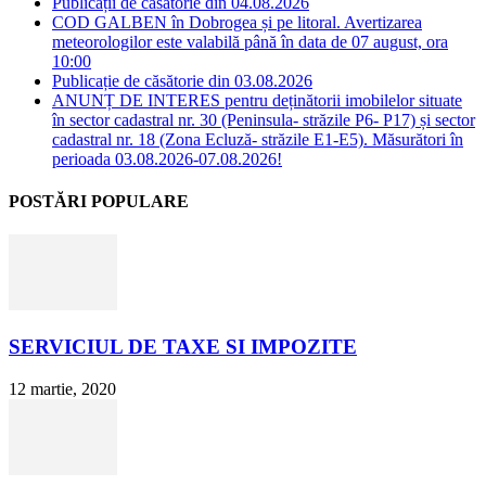
Publicații de căsătorie din 04.08.2026
COD GALBEN în Dobrogea și pe litoral. Avertizarea
meteorologilor este valabilă până în data de 07 august, ora
10:00
Publicație de căsătorie din 03.08.2026
ANUNȚ DE INTERES pentru deținătorii imobilelor situate
în sector cadastral nr. 30 (Peninsula- străzile P6- P17) și sector
cadastral nr. 18 (Zona Ecluză- străzile E1-E5). Măsurători în
perioada 03.08.2026-07.08.2026!
POSTĂRI POPULARE
SERVICIUL DE TAXE SI IMPOZITE
12 martie, 2020