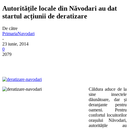
Autoritățile locale din Năvodari au dat
startul acțiunii de deratizare
De către
PrimariaNavodari
-
23 iunie, 2014
0
2079
Căldura aduce de la
sine insectele
dăunătoare, dar și
deranjante pentru
oameni. Pentru
confortul locuitorilor
orașului Năvodari,
autoritățile au