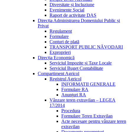
Diversitate și Incluziune
Evenimente Social
Raport de activitate DAS
Direcția Administrarea Domeniului Public și
Privat
Regulament
Formulare
Conturi de plată
TRANSPORT PUBLIC NĂVODARI
Exproprieri
Direcția Economică
Serviciul Impozite și Taxe Locale
Serviciul Buget Contabilitate
Compartiment Agricol
Registrul Agricol
INFORMATII GENERALE
Formulare RA
Anunțuri RA
Vânzare teren extravilan – LEGEA
17/2014
Procedura
Formulare Teren Extravilan
Acte necesare pentru vânzare teren
extravilan
Documente preemptori