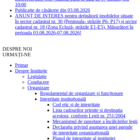
10:00
Publicație de căsătorie din 03.08.2026
ANUNȚ DE INTERES pentru deținătorii imobilelor situate
în sector cadastral nr. 30 (Peninsula- străzile P6- P17) și sector
cadastral nr. 18 (Zona Ecluză- străzile E1-E5). Măsurători în
perioada 03.08.2026-07.08.2026!
DESPRE NOI
URMAȚI-NE
Primar
Despre Instituție
Legislație
Conducere
Organizare
Regulamentul de organizare și funcționare
Integritate instituțională
Cod etic și de integritate
Lista cadourilor primite si destinatia
acestora, conform Legii nr. 251/2004
Mecanismul de raportare a încălcărilor legii
Declarația privind asumarea unei agende
de integritate organizațională
Planul de integritate al instituției