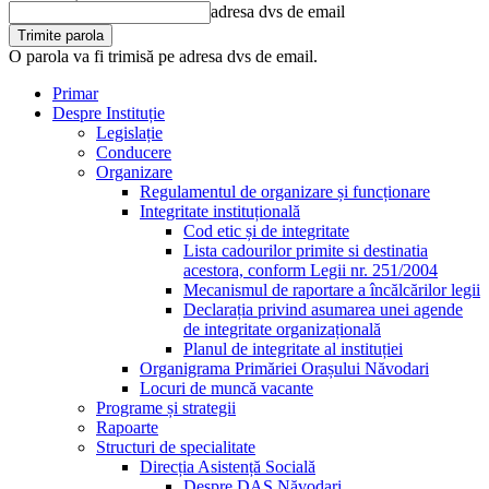
adresa dvs de email
O parola va fi trimisă pe adresa dvs de email.
Primar
Despre Instituție
Legislație
Conducere
Organizare
Regulamentul de organizare și funcționare
Integritate instituțională
Cod etic și de integritate
Lista cadourilor primite si destinatia
acestora, conform Legii nr. 251/2004
Mecanismul de raportare a încălcărilor legii
Declarația privind asumarea unei agende
de integritate organizațională
Planul de integritate al instituției
Organigrama Primăriei Orașului Năvodari
Locuri de muncă vacante
Programe și strategii
Rapoarte
Structuri de specialitate
Direcția Asistență Socială
Despre DAS Năvodari