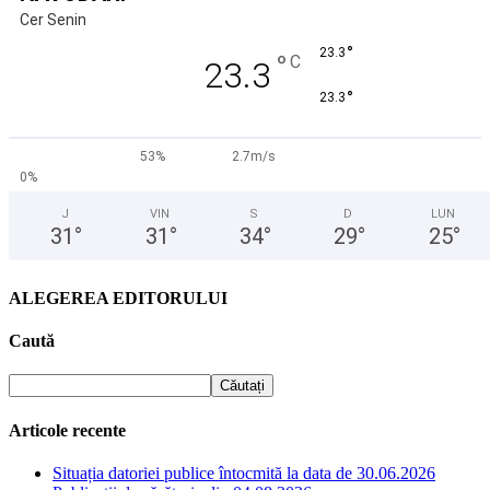
Cer Senin
°
23.3
°
C
23.3
°
23.3
53%
2.7m/s
0%
J
VIN
S
D
LUN
31
°
31
°
34
°
29
°
25
°
ALEGEREA EDITORULUI
Caută
Articole recente
Situația datoriei publice întocmită la data de 30.06.2026