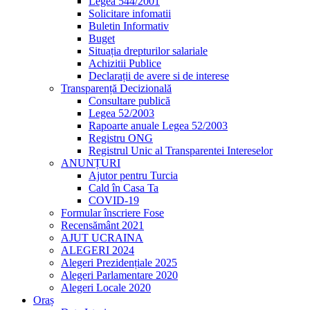
Legea 544/2001
Solicitare infomatii
Buletin Informativ
Buget
Situația drepturilor salariale
Achizitii Publice
Declarații de avere si de interese
Transparență Decizională
Consultare publică
Legea 52/2003
Rapoarte anuale Legea 52/2003
Registru ONG
Registrul Unic al Transparentei Intereselor
ANUNȚURI
Ajutor pentru Turcia
Cald în Casa Ta
COVID-19
Formular înscriere Fose
Recensământ 2021
AJUT UCRAINA
ALEGERI 2024
Alegeri Prezidențiale 2025
Alegeri Parlamentare 2020
Alegeri Locale 2020
Oraș