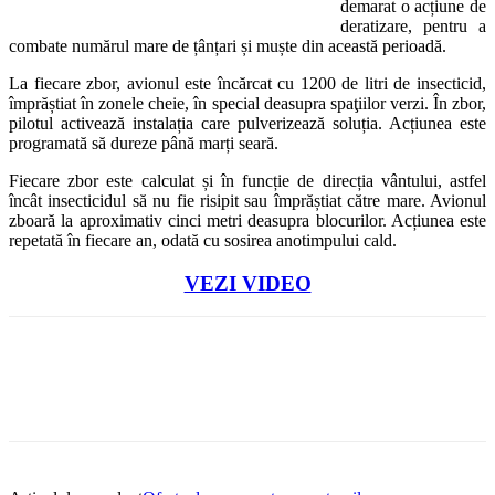
demarat o acțiune de
deratizare, pentru a
combate numărul mare de țânțari și muște din această perioadă.
La fiecare zbor, avionul este încărcat cu 1200 de litri de insecticid,
împrăștiat în zonele cheie, în special deasupra spaţiilor verzi. În zbor,
pilotul activează instalația care pulverizează soluția. Acțiunea este
programată să dureze până marți seară.
Fiecare zbor este calculat și în funcție de direcția vântului, astfel
încât insecticidul să nu fie risipit sau împrăștiat către mare. Avionul
zboară la aproximativ cinci metri deasupra blocurilor. Acțiunea este
repetată în fiecare an, odată cu sosirea anotimpului cald.
VEZI VIDEO