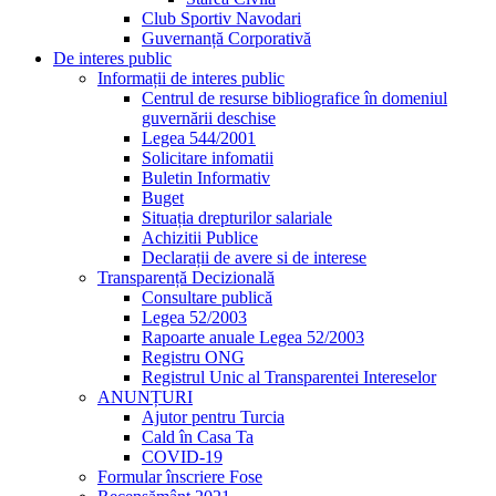
Club Sportiv Navodari
Guvernanță Corporativă
De interes public
Informații de interes public
Centrul de resurse bibliografice în domeniul
guvernării deschise
Legea 544/2001
Solicitare infomatii
Buletin Informativ
Buget
Situația drepturilor salariale
Achizitii Publice
Declarații de avere si de interese
Transparență Decizională
Consultare publică
Legea 52/2003
Rapoarte anuale Legea 52/2003
Registru ONG
Registrul Unic al Transparentei Intereselor
ANUNȚURI
Ajutor pentru Turcia
Cald în Casa Ta
COVID-19
Formular înscriere Fose