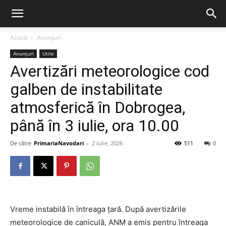
Acasă
Anunțuri
Anunțuri
Utile
Avertizări meteorologice cod
galben de instabilitate
atmosferică în Dobrogea,
până în 3 iulie, ora 10.00
De către
PrimariaNavodari
-
2 iulie, 2026
511
0
Vreme instabilă în întreaga țară. După avertizările
meteorologice de caniculă, ANM a emis pentru întreaga