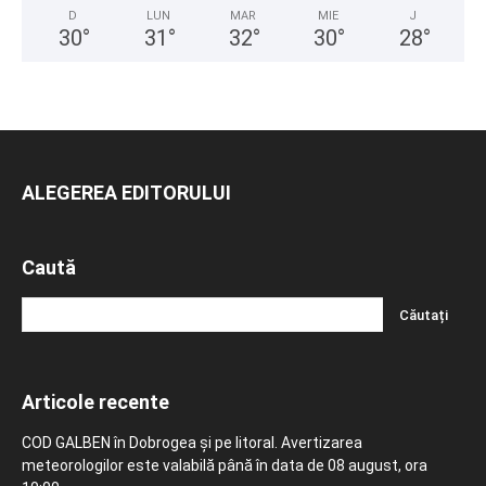
D
LUN
MAR
MIE
J
30
°
31
°
32
°
30
°
28
°
ALEGEREA EDITORULUI
Caută
Articole recente
COD GALBEN în Dobrogea și pe litoral. Avertizarea
meteorologilor este valabilă până în data de 08 august, ora