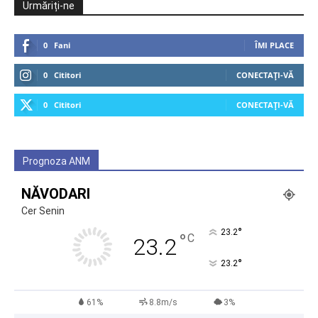
Urmăriți-ne
0
Fani
ÎMI PLACE
0
Cititori
CONECTAȚI-VĂ
0
Cititori
CONECTAȚI-VĂ
Prognoza ANM
NĂVODARI
Cer Senin
°
23.2
°
C
23.2
°
23.2
61%
8.8m/s
3%