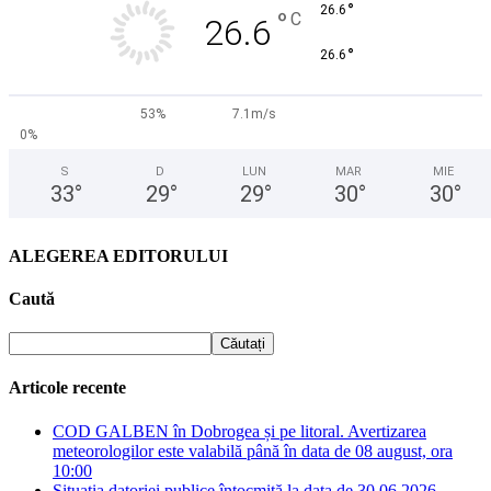
°
26.6
°
C
26.6
°
26.6
53%
7.1m/s
0%
S
D
LUN
MAR
MIE
33
°
29
°
29
°
30
°
30
°
ALEGEREA EDITORULUI
Caută
Articole recente
COD GALBEN în Dobrogea și pe litoral. Avertizarea
meteorologilor este valabilă până în data de 08 august, ora
10:00
Situația datoriei publice întocmită la data de 30.06.2026