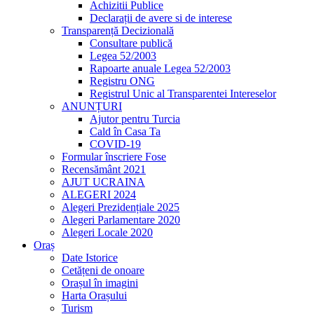
Achizitii Publice
Declarații de avere si de interese
Transparență Decizională
Consultare publică
Legea 52/2003
Rapoarte anuale Legea 52/2003
Registru ONG
Registrul Unic al Transparentei Intereselor
ANUNȚURI
Ajutor pentru Turcia
Cald în Casa Ta
COVID-19
Formular înscriere Fose
Recensământ 2021
AJUT UCRAINA
ALEGERI 2024
Alegeri Prezidențiale 2025
Alegeri Parlamentare 2020
Alegeri Locale 2020
Oraș
Date Istorice
Cetățeni de onoare
Orașul în imagini
Harta Orașului
Turism