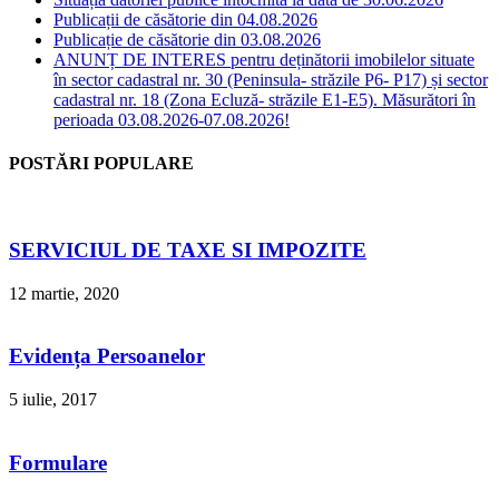
Publicații de căsătorie din 04.08.2026
Publicație de căsătorie din 03.08.2026
ANUNȚ DE INTERES pentru deținătorii imobilelor situate
în sector cadastral nr. 30 (Peninsula- străzile P6- P17) și sector
cadastral nr. 18 (Zona Ecluză- străzile E1-E5). Măsurători în
perioada 03.08.2026-07.08.2026!
POSTĂRI POPULARE
SERVICIUL DE TAXE SI IMPOZITE
12 martie, 2020
Evidența Persoanelor
5 iulie, 2017
Formulare