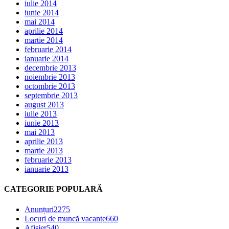
iulie 2014
iunie 2014
mai 2014
aprilie 2014
martie 2014
februarie 2014
ianuarie 2014
decembrie 2013
noiembrie 2013
octombrie 2013
septembrie 2013
august 2013
iulie 2013
iunie 2013
mai 2013
aprilie 2013
martie 2013
februarie 2013
ianuarie 2013
CATEGORIE POPULARĂ
Anunțuri
2275
Locuri de muncă vacante
660
Afișier
540