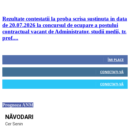
Rezultate contestatii la proba scrisa sustinuta in data
de 20.07.2026 la concursul de ocupare a postului
contractual vacant de Administrator, studii medii, tr.
prof....
Urmăriți-ne
0
Fani
ÎMI PLACE
0
Cititori
CONECTAȚI-VĂ
0
Cititori
CONECTAȚI-VĂ
Prognoza ANM
NĂVODARI
Cer Senin