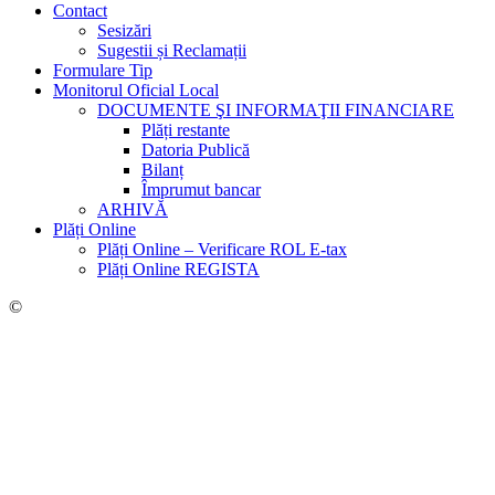
Contact
Sesizări
Sugestii și Reclamații
Formulare Tip
Monitorul Oficial Local
DOCUMENTE ŞI INFORMAŢII FINANCIARE
Plăți restante
Datoria Publică
Bilanț
Împrumut bancar
ARHIVĂ
Plăți Online
Plăți Online – Verificare ROL E-tax
Plăți Online REGISTA
©