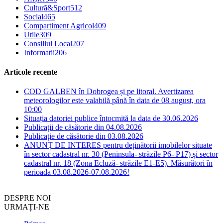
Cultură&Sport
512
Social
465
Compartiment Agricol
409
Utile
309
Consiliul Local
207
Informatii
206
Articole recente
COD GALBEN în Dobrogea și pe litoral. Avertizarea
meteorologilor este valabilă până în data de 08 august, ora
10:00
Situația datoriei publice întocmită la data de 30.06.2026
Publicații de căsătorie din 04.08.2026
Publicație de căsătorie din 03.08.2026
ANUNȚ DE INTERES pentru deținătorii imobilelor situate
în sector cadastral nr. 30 (Peninsula- străzile P6- P17) și sector
cadastral nr. 18 (Zona Ecluză- străzile E1-E5). Măsurători în
perioada 03.08.2026-07.08.2026!
DESPRE NOI
URMAȚI-NE