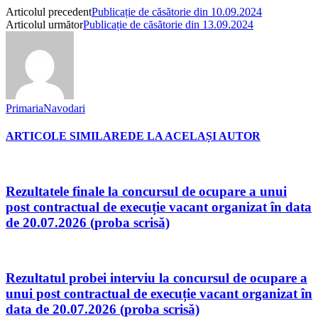
Articolul precedent
Publicație de căsătorie din 10.09.2024
Articolul următor
Publicație de căsătorie din 13.09.2024
PrimariaNavodari
ARTICOLE SIMILARE
DE LA ACELAȘI AUTOR
Rezultatele finale la concursul de ocupare a unui
post contractual de execuție vacant organizat în data
de 20.07.2026 (proba scrisă)
Rezultatul probei interviu la concursul de ocupare a
unui post contractual de execuție vacant organizat în
data de 20.07.2026 (proba scrisă)