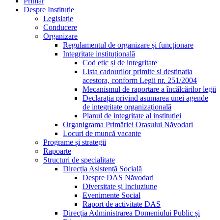
Primar
Despre Instituție
Legislație
Conducere
Organizare
Regulamentul de organizare și funcționare
Integritate instituțională
Cod etic și de integritate
Lista cadourilor primite si destinatia
acestora, conform Legii nr. 251/2004
Mecanismul de raportare a încălcărilor legii
Declarația privind asumarea unei agende
de integritate organizațională
Planul de integritate al instituției
Organigrama Primăriei Orașului Năvodari
Locuri de muncă vacante
Programe și strategii
Rapoarte
Structuri de specialitate
Direcția Asistență Socială
Despre DAS Năvodari
Diversitate și Incluziune
Evenimente Social
Raport de activitate DAS
Direcția Administrarea Domeniului Public și