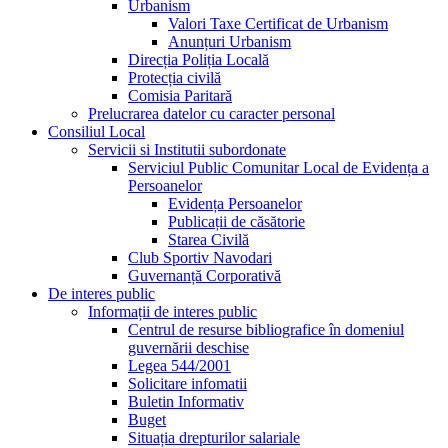
Urbanism
Valori Taxe Certificat de Urbanism
Anunțuri Urbanism
Direcția Poliția Locală
Protecția civilă
Comisia Paritară
Prelucrarea datelor cu caracter personal
Consiliul Local
Servicii si Institutii subordonate
Serviciul Public Comunitar Local de Evidența a
Persoanelor
Evidența Persoanelor
Publicații de căsătorie
Starea Civilă
Club Sportiv Navodari
Guvernanță Corporativă
De interes public
Informații de interes public
Centrul de resurse bibliografice în domeniul
guvernării deschise
Legea 544/2001
Solicitare infomatii
Buletin Informativ
Buget
Situația drepturilor salariale