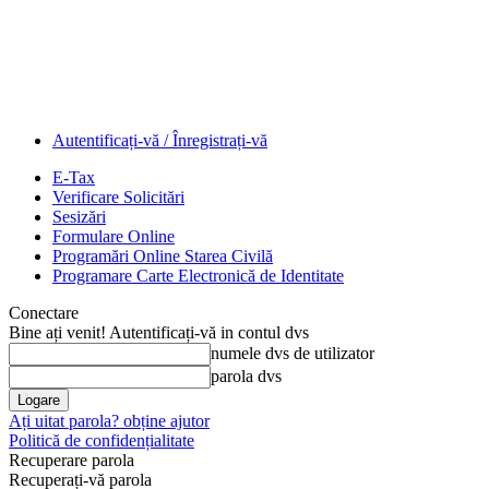
Autentificați-vă / Înregistrați-vă
E-Tax
Verificare Solicitări
Sesizări
Formulare Online
Programări Online Starea Civilă
Programare Carte Electronică de Identitate
Conectare
Bine ați venit! Autentificați-vă in contul dvs
numele dvs de utilizator
parola dvs
Ați uitat parola? obține ajutor
Politică de confidențialitate
Recuperare parola
Recuperați-vă parola