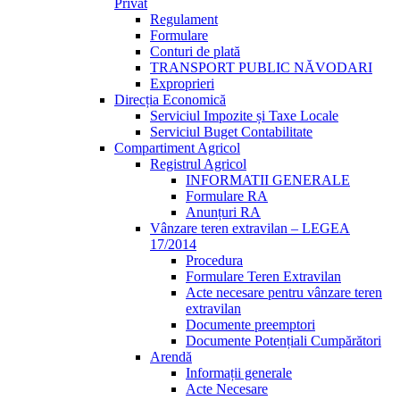
Privat
Regulament
Formulare
Conturi de plată
TRANSPORT PUBLIC NĂVODARI
Exproprieri
Direcția Economică
Serviciul Impozite și Taxe Locale
Serviciul Buget Contabilitate
Compartiment Agricol
Registrul Agricol
INFORMATII GENERALE
Formulare RA
Anunțuri RA
Vânzare teren extravilan – LEGEA
17/2014
Procedura
Formulare Teren Extravilan
Acte necesare pentru vânzare teren
extravilan
Documente preemptori
Documente Potențiali Cumpărători
Arendă
Informații generale
Acte Necesare