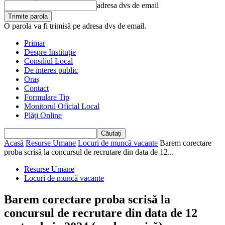
adresa dvs de email
O parola va fi trimisă pe adresa dvs de email.
Primar
Despre Instituție
Consiliul Local
De interes public
Oraș
Contact
Formulare Tip
Monitorul Oficial Local
Plăți Online
Acasă
Resurse Umane
Locuri de muncă vacante
Barem corectare
proba scrisă la concursul de recrutare din data de 12...
Resurse Umane
Locuri de muncă vacante
Barem corectare proba scrisă la
concursul de recrutare din data de 12