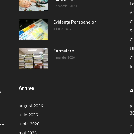
L
12 martie, 2020
Af
C
Evidența Persoanelor
5 iulie, 2017
So
C
Ut
Formulare
Co
1 martie, 2026
In
Arhive
A
a
august 2026
Si
30
iulie 2026
iunie 2026
Pu
mai 2026