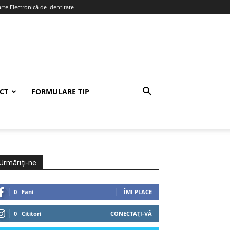
te Electronică de Identitate
CT
FORMULARE TIP
Urmăriți-ne
0
Fani
ÎMI PLACE
0
Cititori
CONECTAȚI-VĂ