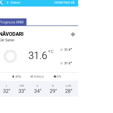
0
Cititori
CONECTAȚI-VĂ
Prognoza ANM
NĂVODARI
Cer Senin
°
31.6
°
C
31.6
°
31.6
49%
4.5m/s
0%
J
VIN
S
D
LUN
32
°
33
°
34
°
29
°
28
°