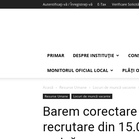
Autentificați-vă / Înregistrați-vă
E-Tax
Verificare Solicită
PRIMAR
DESPRE INSTITUȚIE
CONS
MONITORUL OFICIAL LOCAL
PLĂȚI 
Acasă
Resurse Umane
Locuri de muncă vacante
Resurse Umane
Locuri de muncă vacante
Barem corectare 
recrutare din 15