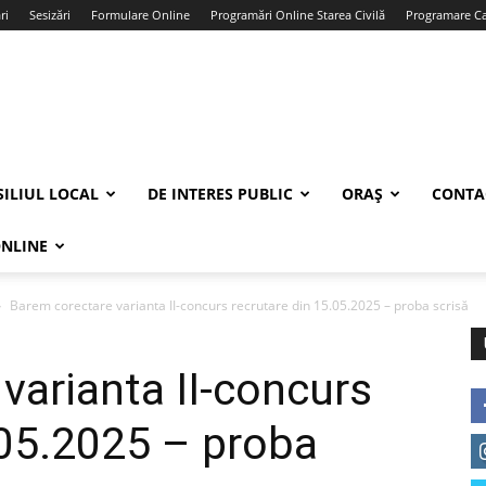
ri
Sesizări
Formulare Online
Programări Online Starea Civilă
Programare Car
ILIUL LOCAL
DE INTERES PUBLIC
ORAȘ
CONTA
ONLINE
Barem corectare varianta II-concurs recrutare din 15.05.2025 – proba scrisă
varianta II-concurs
.05.2025 – proba