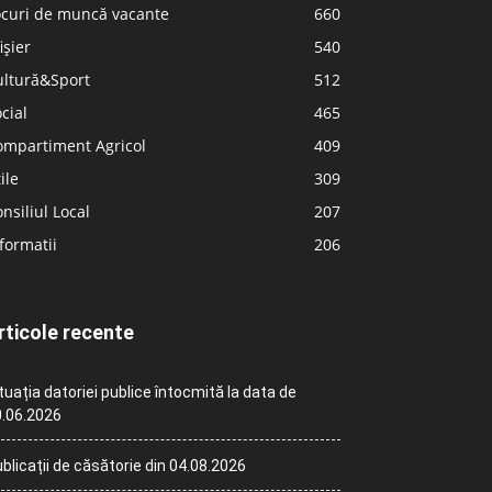
ocuri de muncă vacante
660
ișier
540
ultură&Sport
512
cial
465
ompartiment Agricol
409
ile
309
nsiliul Local
207
formatii
206
rticole recente
tuația datoriei publice întocmită la data de
.06.2026
blicații de căsătorie din 04.08.2026