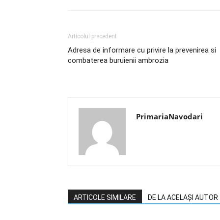
Articolul precedent
Adresa de informare cu privire la prevenirea si
combaterea buruienii ambrozia
PrimariaNavodari
ARTICOLE SIMILARE
DE LA ACELAȘI AUTOR