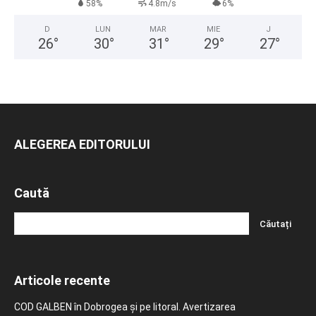
58%
4.8m/s
6%
D
LUN
MAR
MIE
J
26
°
30
°
31
°
29
°
27
°
ALEGEREA EDITORULUI
Caută
Articole recente
COD GALBEN în Dobrogea și pe litoral. Avertizarea