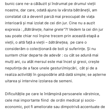
bunic care ne-a călăuzit şi îndrumat pe drumul vieţii
noastre, dar care, odată ajuns la vârsta bătrâneţii, am
constatat că a devenit parcă mai preocupat de viaţa
interioară şi mai izolat de cei din jur. Cine nu a auzit
expresia :
„Bătrâneţe, haine grele”?!
Vedem la cei din jur
sau poate chiar noi înşine trecem prin această etapă a
vieţii, o altă faţă a vieţii –
bătrâneţea,
pe care o
considerăm o colecţionară de boli şi suferinţe. Şi nu
suntem chiar departe de adevăr : cu cât se adună mai
mulţi ani, cu atât mersul este mai încet şi greoi, creşte
neputinţa de a face unele gesturi/mişcări, cât şi de a
realiza activităţi în gospodărie altă dată simple; se aşterne
uitarea şi intervine izolarea de semeni.
Dificultăţile pe care le întâmpină persoanele vârstnice,
cele mai importante fiind de ordin medical şi socio-
economic, pot fi ameliorate sau dimpotrivă accentuate de