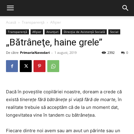
Acasă
Transparență
Afișier
Transparență
Afișier
Anunțuri
Direcția de Asistență Socială
Social
„Bătrâneţe, haine grele”
De către
PrimariaNavodari
-
1 august, 2019
2392
0
Dacă în poveştile copilăriei noastre, doream a crede că
există
tinereţe fără bătrâneţe şi viaţă fără de moarte,
în
realitate trebuie să acceptăm că de la un moment dat,
longevitatea vine în tandem cu bătrâneţea.
Fiecare dintre noi avem sau am avut un părinte sau un