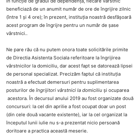
În funcţie de gradul de dependenţă, fiecare vârstnic
beneficiază de un anumit număr de ore de îngrijire zilnic
(între 1 şi 4 ore); în prezent, instituţia noastră desfăşoară
acest program de îngrijre pentru un număr de şase
vârstnici..
Ne pare rău că nu putem onora toate solicitările primite
de Directia Asistenta Sociala referitoare la îngrijirea
vârstnicilor la domiciliu, dar acest fapt se datorează lipsei
de personal specializat. Precizăm faptul că instituţia
noastră a efectuat demersuri pentru suplimentarea
posturilor de
îngrijitori vârstnici la domiciliu
şi ocuparea
acestora
.
În decursul anului 2019 au fost organizate două
concursuri: la cel din aprilie a fost ocupat doar un post
(din cele două vacante existente), iar la cel organizat la
începutul lunii iulie nu s-a prezentat nicio persoană
doritoare a practica această meserie.