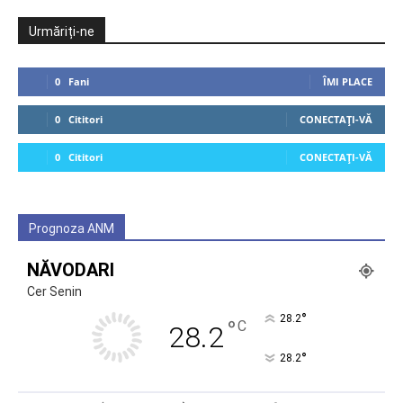
Urmăriți-ne
0
Fani
ÎMI PLACE
0
Cititori
CONECTAȚI-VĂ
0
Cititori
CONECTAȚI-VĂ
Prognoza ANM
NĂVODARI
Cer Senin
°
28.2
°
C
28.2
°
28.2