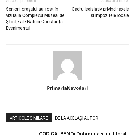
Articolul precedent
Articolul următor
Seniorii orașului au fost în
Cadru legislativ privind taxele
vizită la Complexul Muzeal de
și impozitele locale
Științe ale Naturii Constanța
Evenimentul
PrimariaNavodari
ARTICOLE SIMILARE
DE LA ACELAȘI AUTOR
COD GALBEN în Dobrogea și pe litoral.