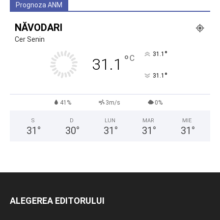
Prognoza ANM
NĂVODARI
Cer Senin
°
31.1
°
C
31.1
°
31.1
41%
3m/s
0%
S
D
LUN
MAR
MIE
31
°
30
°
31
°
31
°
31
°
ALEGEREA EDITORULUI