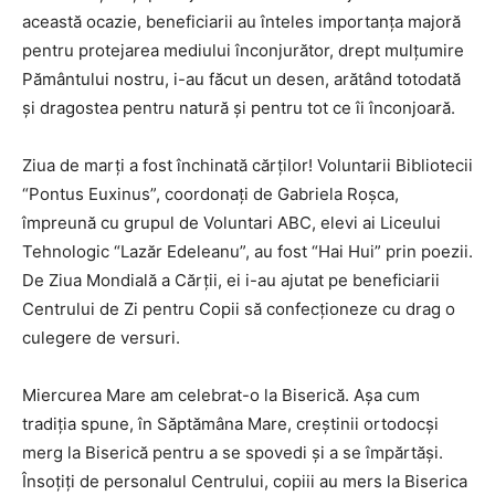
această ocazie, beneficiarii au înteles importanța majoră
pentru protejarea mediului înconjurător, drept mulțumire
Pământului nostru, i-au făcut un desen, arătând totodată
și dragostea pentru natură și pentru tot ce îi înconjoară.
Ziua de marți a fost închinată cărților! Voluntarii Bibliotecii
“Pontus Euxinus”, coordonați de Gabriela Roșca,
împreună cu grupul de Voluntari ABC, elevi ai Liceului
Tehnologic “Lazăr Edeleanu”, au fost “Hai Hui” prin poezii.
De Ziua Mondială a Cărții, ei i-au ajutat pe beneficiarii
Centrului de Zi pentru Copii să confecționeze cu drag o
culegere de versuri.
Miercurea Mare am celebrat-o la Biserică. Așa cum
tradiția spune, în Săptămâna Mare, creștinii ortodocși
merg la Biserică pentru a se spovedi și a se împărtăși.
Însoțiți de personalul Centrului, copiii au mers la Biserica