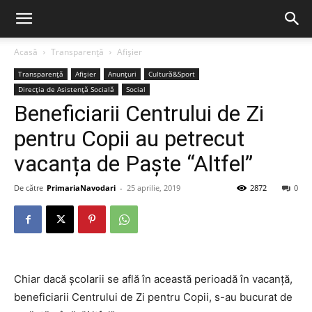
Acasă
Transparență
Afișier
Transparență
Afișier
Anunțuri
Cultură&Sport
Direcția de Asistență Socială
Social
Beneficiarii Centrului de Zi
pentru Copii au petrecut
vacanța de Paște “Altfel”
De către
PrimariaNavodari
-
25 aprilie, 2019
2872
0
Chiar dacă școlarii se află în această perioadă în vacanță,
beneficiarii Centrului de Zi pentru Copii, s-au bucurat de