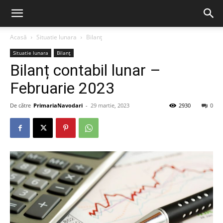
Acasă
Situatie lunara
Bilanț
Situatie lunara
Bilanț
Bilanț contabil lunar –
Februarie 2023
De către
PrimariaNavodari
-
29 martie, 2023
2930
0