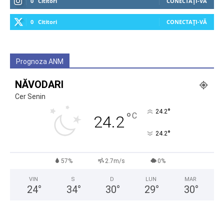
0
Cititori
CONECTAȚI-VĂ
0
Cititori
CONECTAȚI-VĂ
Prognoza ANM
NĂVODARI
Cer Senin
°
24.2
°
C
24.2
°
24.2
57%
2.7m/s
0%
VIN
S
D
LUN
MAR
24
°
34
°
30
°
29
°
30
°