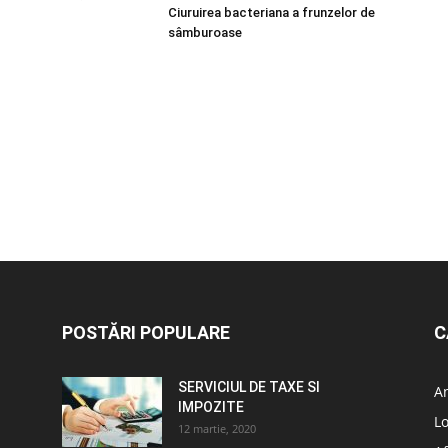
Ciuruirea bacteriana a frunzelor de
sâmburoase
POSTĂRI POPULARE
C
SERVICIUL DE TAXE SI
A
IMPOZITE
L
12 martie, 2020