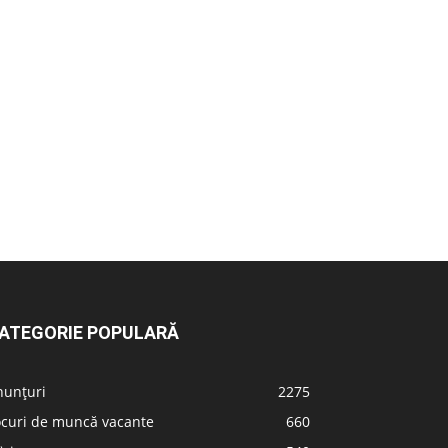
ATEGORIE POPULARĂ
nunțuri
2275
ocuri de muncă vacante
660