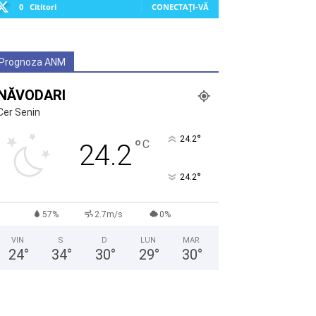
0
Cititori
CONECTAȚI-VĂ
Prognoza ANM
NĂVODARI
Cer Senin
°
24.2
°
C
24.2
°
24.2
57%
2.7m/s
0%
VIN
S
D
LUN
MAR
24
°
34
°
30
°
29
°
30
°