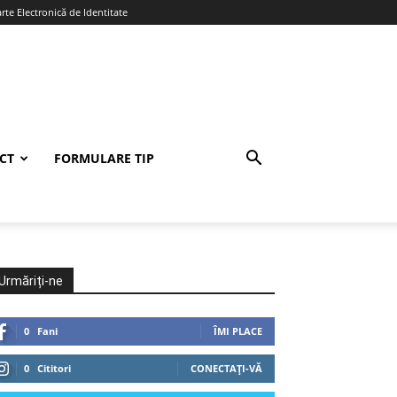
te Electronică de Identitate
CT
FORMULARE TIP
Urmăriți-ne
0
Fani
ÎMI PLACE
0
Cititori
CONECTAȚI-VĂ