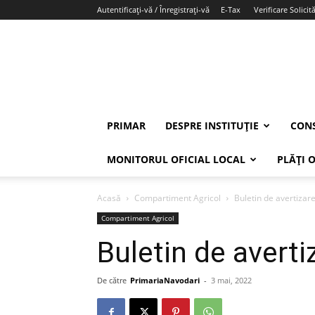
Autentificați-vă / Înregistrați-vă
E-Tax
Verificare Solicită
PRIMAR
DESPRE INSTITUȚIE
CONS
MONITORUL OFICIAL LOCAL
PLĂȚI 
Acasă
Compartiment Agricol
Buletin de avertizare
Compartiment Agricol
Buletin de averti
De către
PrimariaNavodari
-
3 mai, 2022