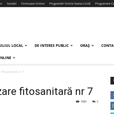
ri
Sesizări
Formulare Online
Programări Online Starea Civilă
Programare Car
ILIUL LOCAL
DE INTERES PUBLIC
ORAȘ
CONTA
ONLINE
 fitosanitară nr 7
zare fitosanitară nr 7
1591
0