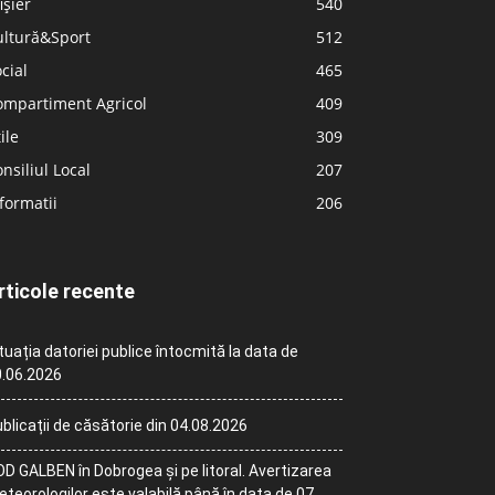
ișier
540
ultură&Sport
512
cial
465
ompartiment Agricol
409
ile
309
nsiliul Local
207
formatii
206
rticole recente
tuația datoriei publice întocmită la data de
.06.2026
blicații de căsătorie din 04.08.2026
D GALBEN în Dobrogea și pe litoral. Avertizarea
teorologilor este valabilă până în data de 07