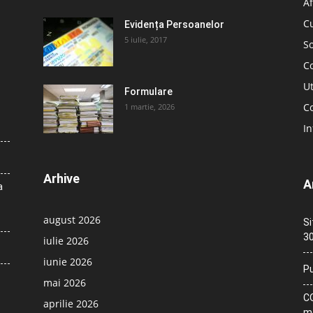
Af
C
Evidența Persoanelor
5 iulie, 2017
So
C
Ut
Formulare
Co
1 martie, 2026
In
Arhive
A
a
august 2026
Si
30
iulie 2026
iunie 2026
Pu
mai 2026
CO
aprilie 2026
me