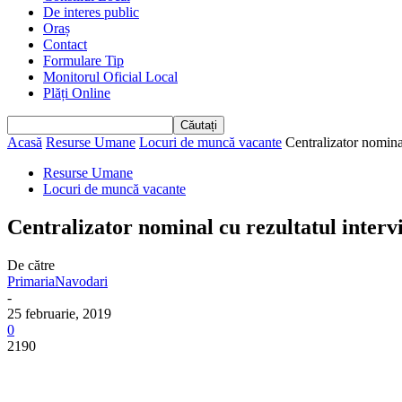
De interes public
Oraș
Contact
Formulare Tip
Monitorul Oficial Local
Plăți Online
Acasă
Resurse Umane
Locuri de muncă vacante
Centralizator nominal
Resurse Umane
Locuri de muncă vacante
Centralizator nominal cu rezultatul interv
De către
PrimariaNavodari
-
25 februarie, 2019
0
2190