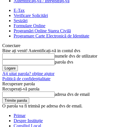
Autentificați-vă / Înregistrați-vă
E-Tax
Verificare Solicitări
Sesizări
Formulare Online
Programări Online Starea Civilă
Programare Carte Electronică de Identitate
Conectare
Bine ați venit! Autentificați-vă in contul dvs
numele dvs de utilizator
parola dvs
Ați uitat parola? obține ajutor
Politică de confidențialitate
Recuperare parola
Recuperați-vă parola
adresa dvs de email
O parola va fi trimisă pe adresa dvs de email.
Primar
Despre Instituție
Consiliul Local