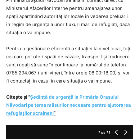
Primăria Orașului Năvodari se află în contact direct cu
Ministerul Afacerilor Interne pentru amenajarea unor
spații aparținând autorităților locale în vederea preluării
în regim de urgență a unor fluxuri mari de refugiați, dacă
situația o va impune.
Pentru o gestionare eficientă a situației la nivel local, toți
cei care pot oferi spații de cazare, transport și traducere
sunt rugați să sune în continuare la numărul de telefon
0785.294.067 (luni-vineri, între orele 08.00-18.00) și vor
fi contactați în cazul în care situația o va impune.
Citește și
”
Ședință de urgență la Primăria Orașului
Năvodari pe tema măsurilor necesare pentru ajutorarea
refugiaților ucraineni
”
1
de 11