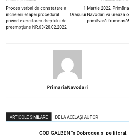
Proces verbal de constatare a
1 Martie 2022. Primăria
încheierii etapei procedural
Orașului Năvodari vă urează o
privind exercitarea dreptului de
primăvară frumoasă!
preempțiune NR.63/28.02.2022
PrimariaNavodari
ARTICOLE SIMILARE
DE LA ACELAȘI AUTOR
COD GALBEN în Dobrogea și pe litoral.