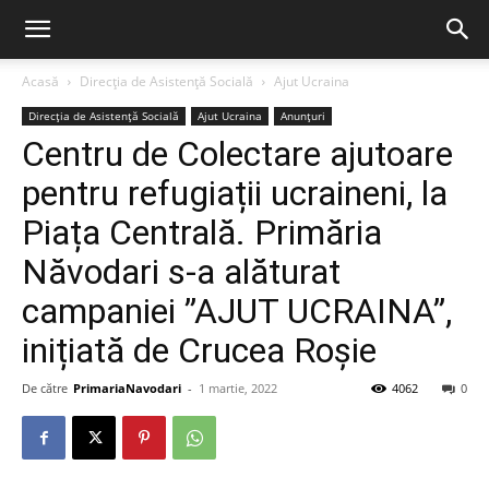
Acasă
Direcția de Asistență Socială
Ajut Ucraina
Direcția de Asistență Socială
Ajut Ucraina
Anunțuri
Centru de Colectare ajutoare
pentru refugiații ucraineni, la
Piața Centrală. Primăria
Năvodari s-a alăturat
campaniei ”AJUT UCRAINA”,
inițiată de Crucea Roșie
De către
PrimariaNavodari
-
1 martie, 2022
4062
0