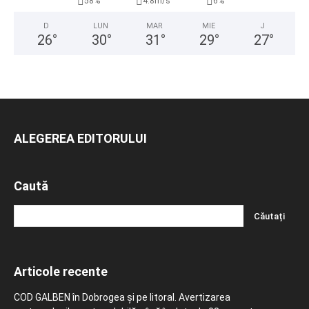
58%
4.8m/s
6%
D
LUN
MAR
MIE
J
26
°
30
°
31
°
29
°
27
°
ALEGEREA EDITORULUI
Caută
Articole recente
COD GALBEN în Dobrogea și pe litoral. Avertizarea