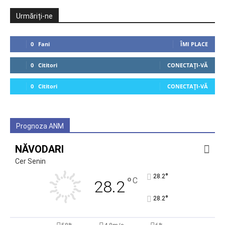
Urmăriți-ne
0
Fani
ÎMI PLACE
0
Cititori
CONECTAȚI-VĂ
0
Cititori
CONECTAȚI-VĂ
Prognoza ANM
NĂVODARI
Cer Senin
°
28.2
°
C
28.2
°
28.2