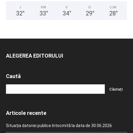
J
VIN
S
D
LUN
32
°
33
°
34
°
29
°
28
°
ALEGEREA EDITORULUI
Caută
Articole recente
Situația datoriei publice întocmită la data de 30.06.2026