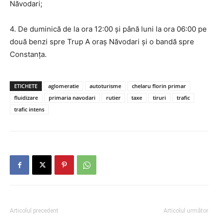
Năvodari;
4. De duminică de la ora 12:00 și până luni la ora 06:00 pe
două benzi spre Trup A oraș Năvodari și o bandă spre
Constanța.
ETICHETE
aglomeratie
autoturisme
chelaru florin primar
fluidizare
primaria navodari
rutier
taxe
tiruri
trafic
trafic intens
Articolul precedent
Articolul următor