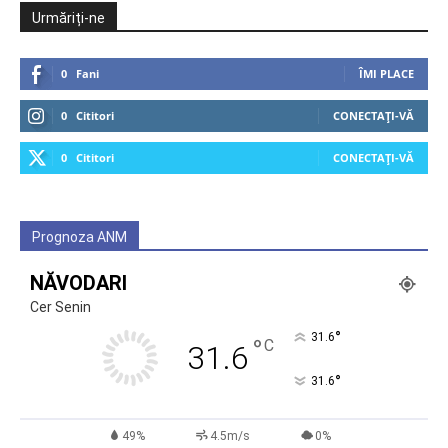
Urmăriți-ne
0
Fani
ÎMI PLACE
0
Cititori
CONECTAȚI-VĂ
0
Cititori
CONECTAȚI-VĂ
Prognoza ANM
NĂVODARI
Cer Senin
°
31.6
°
C
31.6
°
31.6
49%
4.5m/s
0%