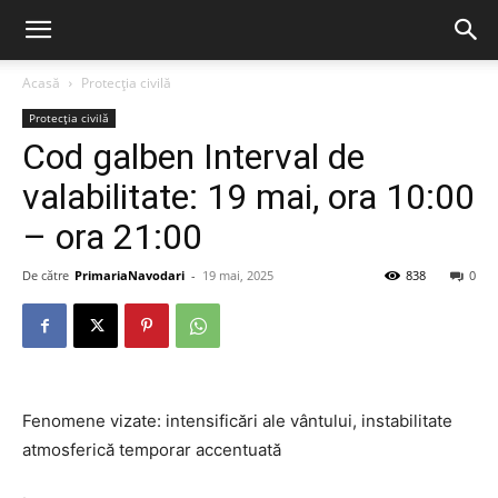
Acasă
Protecția civilă
Protecția civilă
Cod galben Interval de
valabilitate: 19 mai, ora 10:00
– ora 21:00
De către
PrimariaNavodari
-
19 mai, 2025
838
0
Fenomene vizate: intensificări ale vântului, instabilitate
atmosferică temporar accentuată