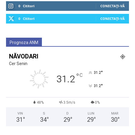
0
Cititori
CONECTAȚI-VĂ
0
Cititori
CONECTAȚI-VĂ
Prognoza ANM
NĂVODARI
Cer Senin
°
31.2
°
C
31.2
°
31.2
48%
3.5m/s
0%
VIN
S
D
LUN
MAR
31
°
34
°
29
°
29
°
30
°