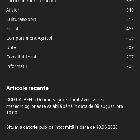
Locuri de muncă vacante
660
Afișier
540
Cultură&Sport
512
Social
465
Compartiment Agricol
409
Utile
309
Consiliul Local
207
Informatii
206
Articole recente
COD GALBEN în Dobrogea și pe litoral. Avertizarea
meteorologilor este valabilă până în data de 08 august, ora
10:00
Situația datoriei publice întocmită la data de 30.06.2026