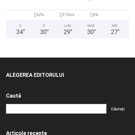
62%
3.7m/s
0%
S
D
LUN
MAR
MIE
34
°
30
°
29
°
30
°
27
°
ALEGEREA EDITORULUI
Caută
Articole recente