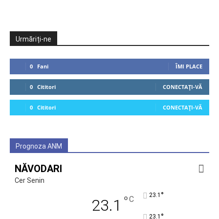
Urmăriți-ne
0
Fani
ÎMI PLACE
0
Cititori
CONECTAȚI-VĂ
0
Cititori
CONECTAȚI-VĂ
Prognoza ANM
NĂVODARI
Cer Senin
°
23.1
°
C
23.1
°
23.1