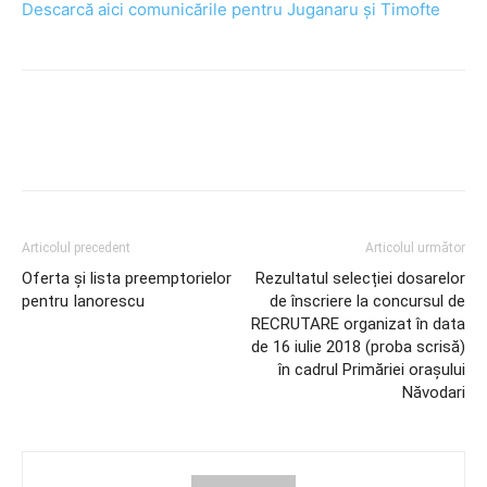
Descarcă aici comunicările pentru Juganaru și Timofte
Articolul precedent
Articolul următor
Oferta și lista preemptorielor
Rezultatul selecției dosarelor
pentru Ianorescu
de înscriere la concursul de
RECRUTARE organizat în data
de 16 iulie 2018 (proba scrisă)
în cadrul Primăriei orașului
Năvodari