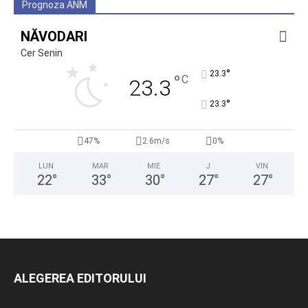
Prognoza ANM
NĂVODARI
Cer Senin
°
23.3
°
C
23.3
°
23.3
47%
2.6m/s
0%
LUN
MAR
MIE
J
VIN
22
°
33
°
30
°
27
°
27
°
ALEGEREA EDITORULUI