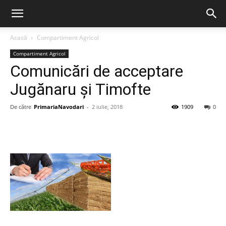
Acasă
Compartiment Agricol
Compartiment Agricol
Comunicări de acceptare
Jugănaru și Timofte
De către
PrimariaNavodari
-
2 iulie, 2018
1909
0