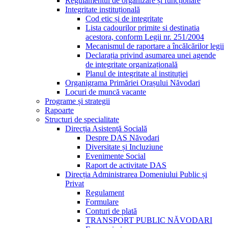
Regulamentul de organizare și funcționare
Integritate instituțională
Cod etic și de integritate
Lista cadourilor primite si destinatia
acestora, conform Legii nr. 251/2004
Mecanismul de raportare a încălcărilor legii
Declarația privind asumarea unei agende
de integritate organizațională
Planul de integritate al instituției
Organigrama Primăriei Orașului Năvodari
Locuri de muncă vacante
Programe și strategii
Rapoarte
Structuri de specialitate
Direcția Asistență Socială
Despre DAS Năvodari
Diversitate și Incluziune
Evenimente Social
Raport de activitate DAS
Direcția Administrarea Domeniului Public și
Privat
Regulament
Formulare
Conturi de plată
TRANSPORT PUBLIC NĂVODARI