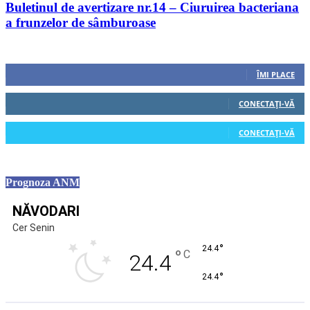
Buletinul de avertizare nr.14 – Ciuruirea bacteriana
a frunzelor de sâmburoase
Urmăriți-ne
0
Fani
ÎMI PLACE
0
Cititori
CONECTAȚI-VĂ
0
Cititori
CONECTAȚI-VĂ
Prognoza ANM
NĂVODARI
Cer Senin
°
24.4
°
C
24.4
°
24.4