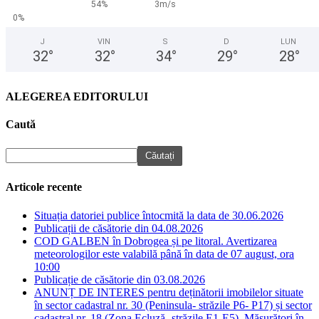
54%
3m/s
0%
J
VIN
S
D
LUN
32
°
32
°
34
°
29
°
28
°
ALEGEREA EDITORULUI
Caută
Articole recente
Situația datoriei publice întocmită la data de 30.06.2026
Publicații de căsătorie din 04.08.2026
COD GALBEN în Dobrogea și pe litoral. Avertizarea
meteorologilor este valabilă până în data de 07 august, ora
10:00
Publicație de căsătorie din 03.08.2026
ANUNȚ DE INTERES pentru deținătorii imobilelor situate
în sector cadastral nr. 30 (Peninsula- străzile P6- P17) și sector
cadastral nr. 18 (Zona Ecluză- străzile E1-E5). Măsurători în