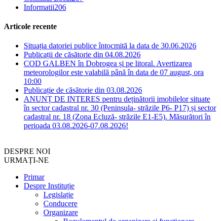
Informatii
206
Articole recente
Situația datoriei publice întocmită la data de 30.06.2026
Publicații de căsătorie din 04.08.2026
COD GALBEN în Dobrogea și pe litoral. Avertizarea
meteorologilor este valabilă până în data de 07 august, ora
10:00
Publicație de căsătorie din 03.08.2026
ANUNȚ DE INTERES pentru deținătorii imobilelor situate
în sector cadastral nr. 30 (Peninsula- străzile P6- P17) și sector
cadastral nr. 18 (Zona Ecluză- străzile E1-E5). Măsurători în
perioada 03.08.2026-07.08.2026!
DESPRE NOI
URMAȚI-NE
Primar
Despre Instituție
Legislație
Conducere
Organizare