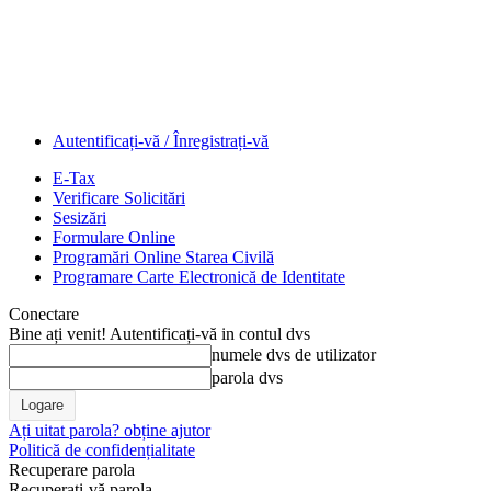
Autentificați-vă / Înregistrați-vă
E-Tax
Verificare Solicitări
Sesizări
Formulare Online
Programări Online Starea Civilă
Programare Carte Electronică de Identitate
Conectare
Bine ați venit! Autentificați-vă in contul dvs
numele dvs de utilizator
parola dvs
Ați uitat parola? obține ajutor
Politică de confidențialitate
Recuperare parola
Recuperați-vă parola