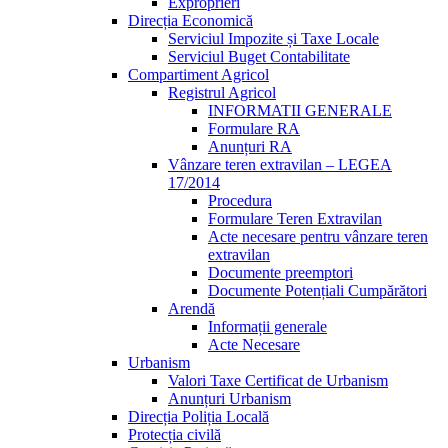
Exproprieri
Direcția Economică
Serviciul Impozite și Taxe Locale
Serviciul Buget Contabilitate
Compartiment Agricol
Registrul Agricol
INFORMATII GENERALE
Formulare RA
Anunțuri RA
Vânzare teren extravilan – LEGEA
17/2014
Procedura
Formulare Teren Extravilan
Acte necesare pentru vânzare teren
extravilan
Documente preemptori
Documente Potențiali Cumpărători
Arendă
Informații generale
Acte Necesare
Urbanism
Valori Taxe Certificat de Urbanism
Anunțuri Urbanism
Direcția Poliția Locală
Protecția civilă