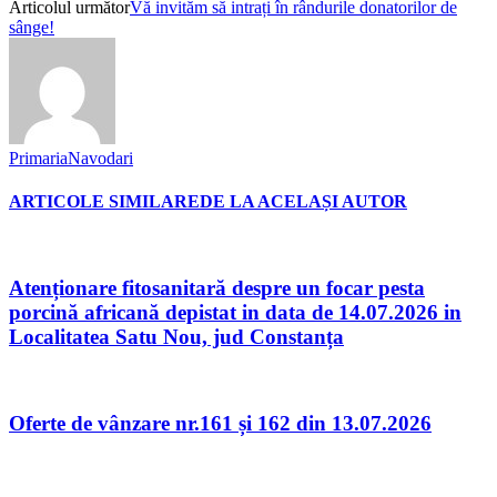
Articolul următor
Vă invităm să intrați în rândurile donatorilor de
sânge!
PrimariaNavodari
ARTICOLE SIMILARE
DE LA ACELAȘI AUTOR
Atenționare fitosanitară despre un focar pesta
porcină africană depistat in data de 14.07.2026 in
Localitatea Satu Nou, jud Constanța
Oferte de vânzare nr.161 și 162 din 13.07.2026