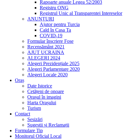
Rapoarte anuale Legea 52/2003
Registru ONG
Registrul Unic al Transparentei Intereselor
ANUNȚURI
Ajutor pentru Turcia
Cald în Casa Ta
COVID-19
Formular înscriere Fose
Recensământ 2021
AJUT UCRAINA
ALEGERI 2024
Alegeri Prezidențiale 2025
Alegeri Parlamentare 2020
Alegeri Locale 2020
Oraș
Date Istorice
Cetățeni de onoare
Orașul în imagini
Harta Orașului
Turism
Contact
Sesizări
Sugestii și Reclamații
Formulare Tip
Monitorul Oficial Local