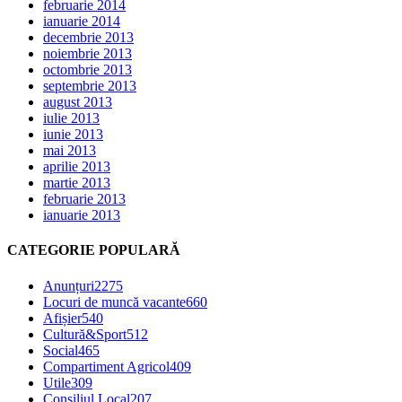
februarie 2014
ianuarie 2014
decembrie 2013
noiembrie 2013
octombrie 2013
septembrie 2013
august 2013
iulie 2013
iunie 2013
mai 2013
aprilie 2013
martie 2013
februarie 2013
ianuarie 2013
CATEGORIE POPULARĂ
Anunțuri
2275
Locuri de muncă vacante
660
Afișier
540
Cultură&Sport
512
Social
465
Compartiment Agricol
409
Utile
309
Consiliul Local
207