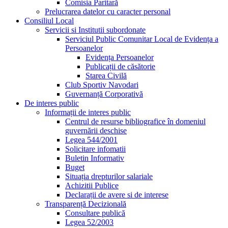
Comisia Paritară
Prelucrarea datelor cu caracter personal
Consiliul Local
Servicii si Institutii subordonate
Serviciul Public Comunitar Local de Evidența a
Persoanelor
Evidența Persoanelor
Publicații de căsătorie
Starea Civilă
Club Sportiv Navodari
Guvernanță Corporativă
De interes public
Informații de interes public
Centrul de resurse bibliografice în domeniul
guvernării deschise
Legea 544/2001
Solicitare infomatii
Buletin Informativ
Buget
Situația drepturilor salariale
Achizitii Publice
Declarații de avere si de interese
Transparență Decizională
Consultare publică
Legea 52/2003