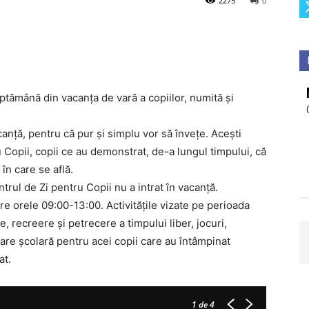
2275
0
ptămână din vacanța de vară a copiilor, numită și
nță, pentru că pur și simplu vor să învețe. Acești
u Copii, copii ce au demonstrat, de-a lungul timpului, că
 în care se află.
ul de Zi pentru Copii nu a intrat în vacanță.
ntre orele 09:00-13:00. Activitățile vizate pe perioada
e, recreere și petrecere a timpului liber, jocuri,
re școlară pentru acei copii care au întâmpinat
at.
1
de 4