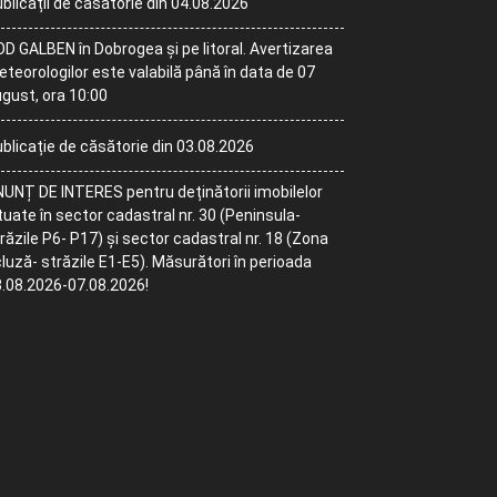
blicații de căsătorie din 04.08.2026
D GALBEN în Dobrogea și pe litoral. Avertizarea
teorologilor este valabilă până în data de 07
gust, ora 10:00
blicație de căsătorie din 03.08.2026
UNȚ DE INTERES pentru deținătorii imobilelor
tuate în sector cadastral nr. 30 (Peninsula-
răzile P6- P17) și sector cadastral nr. 18 (Zona
luză- străzile E1-E5). Măsurători în perioada
.08.2026-07.08.2026!