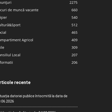
nunțuri
2275
ocuri de muncă vacante
660
ișier
540
ultură&Sport
512
cial
465
ompartiment Agricol
409
ile
309
nsiliul Local
207
formatii
206
rticole recente
tuația datoriei publice întocmită la data de
.06.2026