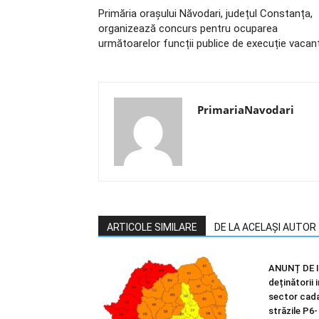
Primăria orașului Năvodari, județul Constanța,
organizează concurs pentru ocuparea
următoarelor funcții publice de execuție vacan
PrimariaNavodari
ARTICOLE SIMILARE
DE LA ACELAȘI AUTOR
ANUNȚ DE I
deținătorii 
sector cadas
străzile P6-