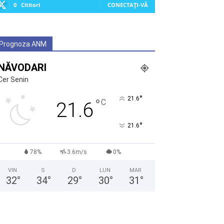
0
Cititori
CONECTAȚI-VĂ
Prognoza ANM
NĂVODARI
Cer Senin
°
21.6
°
C
21.6
°
21.6
78%
3.6m/s
0%
VIN
S
D
LUN
MAR
32
°
34
°
29
°
30
°
31
°