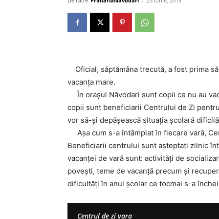
De către
PrimariaNavodari
-
25 iunie, 2019
Oficial, săptămâna trecută, a fost prima să
vacanța mare.
În orașul Năvodari sunt copii ce nu au vaca
copii sunt beneficiarii Centrului de Zi pentr
vor să-și depășească situația școlară dificilă
Așa cum s-a întâmplat în fiecare vară, Centr
Beneficiarii centrului sunt așteptați zilnic î
vacanței de vară sunt: activități de socializar
povești, teme de vacanță precum și recupera
dificultăți în anul școlar ce tocmai s-a închei
Centrul de zi vara