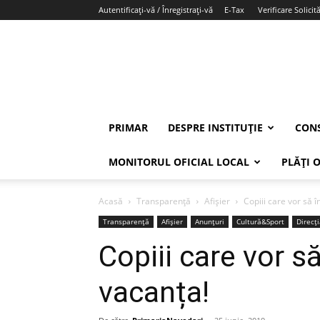
Autentificați-vă / Înregistrați-vă
E-Tax
Verificare Solicită
PRIMAR
DESPRE INSTITUȚIE
CONS
MONITORUL OFICIAL LOCAL
PLĂȚI 
Acasă
Transparență
Afișier
Copiii care vor să î
Transparență
Afișier
Anunțuri
Cultură&Sport
Direcț
Copiii care vor să
vacanța!