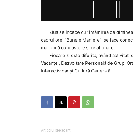
Ziua se începe cu ”întâlnirea de dimineață”
cadrul orei ”Bunele Maniere”, se face conecta
mai bună cunoaștere și relaționare.
Fiecare zi este diferită, având activități d
Vacanței, Dezvoltare Personală de Grup, Ora
Interactiv dar și Cultură Generală
Articolul precedent