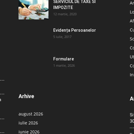
SERVICIUL DE TAXE SI
A
IMPOZITE
L
12 martie, 2020
Af
C
Evidența Persoanelor
5 iulie, 2017
So
C
Ut
Formulare
Co
1 martie, 2026
In
Arhive
A
a
august 2026
Si
30
iulie 2026
iunie 2026