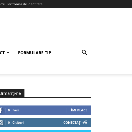
te Electronică de Identitate
CT
FORMULARE TIP
Urmăriți-ne
0
Fani
ÎMI PLACE
0
Cititori
CONECTAȚI-VĂ