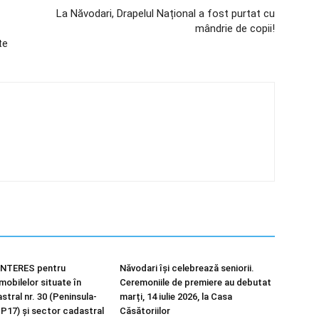
La Năvodari, Drapelul Național a fost purtat cu
mândrie de copii!
te
NTERES pentru
Năvodari își celebrează seniorii.
imobilelor situate în
Ceremoniile de premiere au debutat
tral nr. 30 (Peninsula-
marți, 14 iulie 2026, la Casa
 P17) și sector cadastral
Căsătoriilor