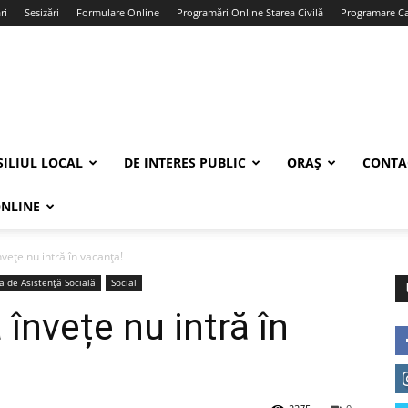
ri
Sesizări
Formulare Online
Programări Online Starea Civilă
Programare Car
ILIUL LOCAL
DE INTERES PUBLIC
ORAȘ
CONTA
ONLINE
nvețe nu intră în vacanța!
ia de Asistență Socială
Social
 învețe nu intră în