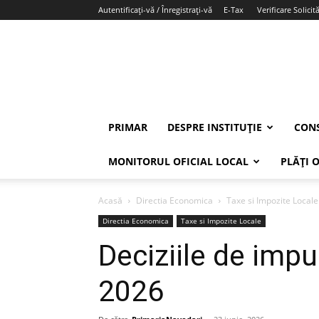
Autentificați-vă / Înregistrați-vă
E-Tax
Verificare Solicită
PRIMAR
DESPRE INSTITUȚIE
CONS
MONITORUL OFICIAL LOCAL
PLĂȚI 
Acasă
Directia Economica
Taxe si Impozite Locale
Directia Economica
Taxe si Impozite Locale
Deciziile de impu
2026