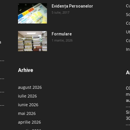
C
Evidența Persoanelor
5 iulie, 2017
So
C
Ut
Formulare
Co
1 martie, 2026
a
In
Arhive
A
august 2026
CO
me
iulie 2026
au
iunie 2026
Si
mai 2026
30
aprilie 2026