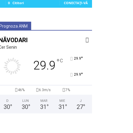
0
Cititori
CONECTAȚI-VĂ
Prognoza ANM
NĂVODARI
Cer Senin
°
29.9
°
C
29.9
°
29.9
46%
6.3m/s
7%
D
LUN
MAR
MIE
J
30
°
30
°
31
°
31
°
27
°