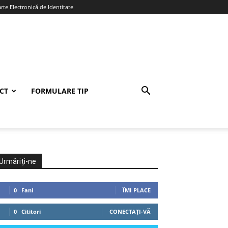
te Electronică de Identitate
CT
FORMULARE TIP
Urmăriți-ne
0
Fani
ÎMI PLACE
0
Cititori
CONECTAȚI-VĂ