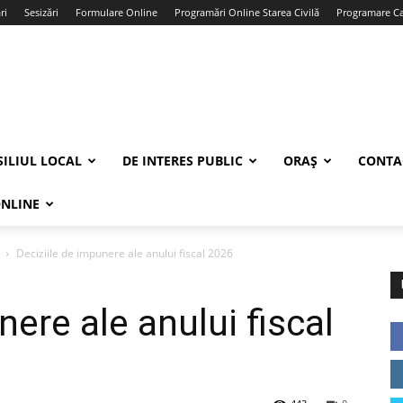
ri
Sesizări
Formulare Online
Programări Online Starea Civilă
Programare Car
ILIUL LOCAL
DE INTERES PUBLIC
ORAȘ
CONTA
ONLINE
Deciziile de impunere ale anului fiscal 2026
nere ale anului fiscal