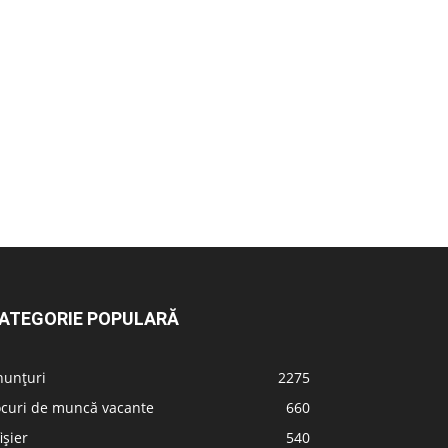
ATEGORIE POPULARĂ
nunțuri
2275
ocuri de muncă vacante
660
ișier
540