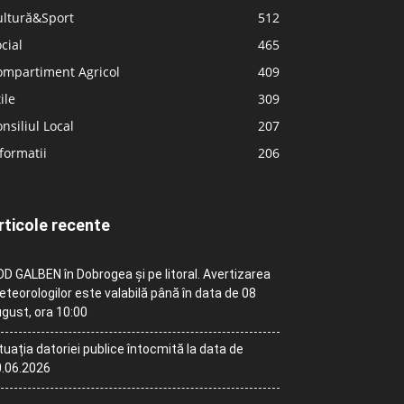
ultură&Sport
512
cial
465
ompartiment Agricol
409
ile
309
nsiliul Local
207
formatii
206
rticole recente
D GALBEN în Dobrogea și pe litoral. Avertizarea
teorologilor este valabilă până în data de 08
gust, ora 10:00
tuația datoriei publice întocmită la data de
.06.2026