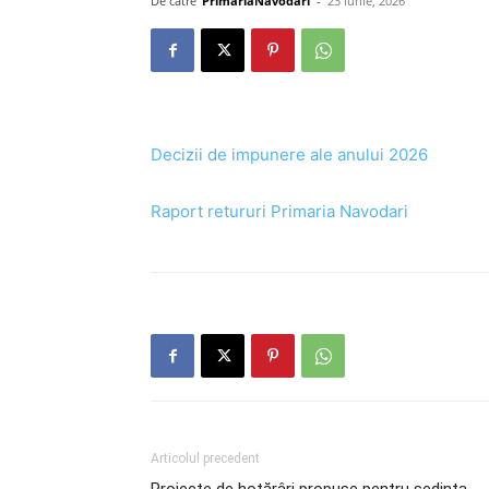
De către
PrimariaNavodari
-
23 iunie, 2026
Decizii de impunere ale anului 2026
Raport retururi Primaria Navodari
Articolul precedent