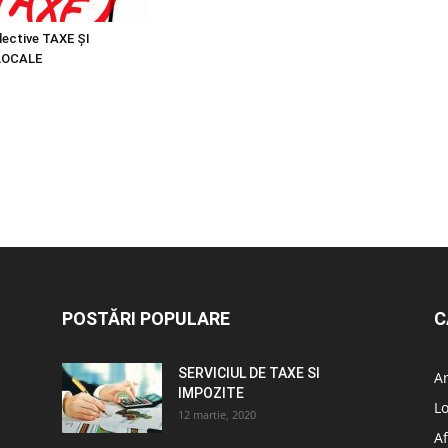
lective TAXE ȘI
LOCALE
POSTĂRI POPULARE
C
SERVICIUL DE TAXE SI
A
IMPOZITE
L
12 martie, 2020
Af