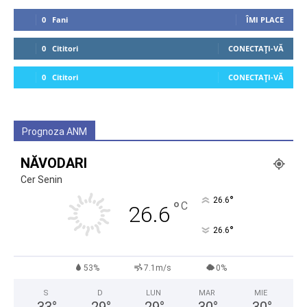
0
Fani
ÎMI PLACE
0
Cititori
CONECTAȚI-VĂ
0
Cititori
CONECTAȚI-VĂ
Prognoza ANM
NĂVODARI
Cer Senin
°
26.6
°
C
26.6
°
26.6
53%
7.1m/s
0%
S
D
LUN
MAR
MIE