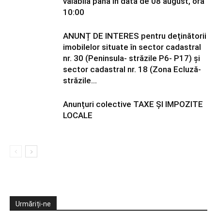
valabilă până în data de 08 august, ora
10:00
ANUNȚ DE INTERES pentru deținătorii
imobilelor situate în sector cadastral
nr. 30 (Peninsula- străzile P6- P17) și
sector cadastral nr. 18 (Zona Ecluză-
străzile...
Anunțuri colective TAXE ȘI IMPOZITE
LOCALE
Urmăriți-ne