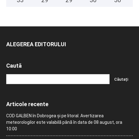
33
°
29
°
29
°
30
°
30
°
ALEGEREA EDITORULUI
Caută
Articole recente
COD GALBEN în Dobrogea și pe litoral. Avertizarea
meteorologilor este valabilă până în data de 08 august, ora
10:00