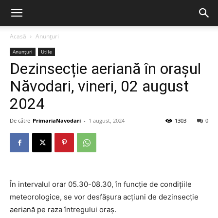
Acasă
Anunțuri
Anunțuri
Utile
Dezinsecție aeriană în orașul
Năvodari, vineri, 02 august
2024
De către
PrimariaNavodari
-
1 august, 2024
1303
0
În intervalul orar 05.30-08.30, în funcție de condițiile
meteorologice, se vor desfășura acțiuni de dezinsecție
aeriană pe raza întregului oraș.