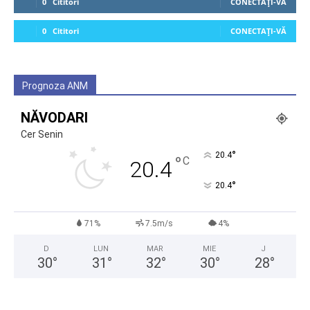
0
Cititori
CONECTAȚI-VĂ
0
Cititori
CONECTAȚI-VĂ
Prognoza ANM
NĂVODARI
Cer Senin
°
20.4
°
C
20.4
°
20.4
71%
7.5m/s
4%
D
LUN
MAR
MIE
J
30
°
31
°
32
°
30
°
28
°