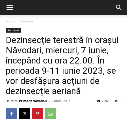
Acasă
Anunțuri
Anunțuri
Dezinsecție terestră în orașul
Năvodari, miercuri, 7 iunie,
începând cu ora 22.00. În
perioada 9-11 iunie 2023, se
vor desfășura acțiuni de
dezinsecție aeriană
De către
PrimariaNavodari
-
7 iunie, 2023
2292
0