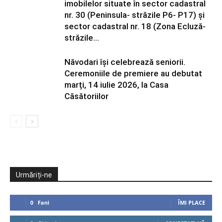
imobilelor situate în sector cadastral
nr. 30 (Peninsula- străzile P6- P17) și
sector cadastral nr. 18 (Zona Ecluză-
străzile...
Năvodari își celebrează seniorii.
Ceremoniile de premiere au debutat
marți, 14 iulie 2026, la Casa
Căsătoriilor
Urmăriți-ne
0
Fani
ÎMI PLACE