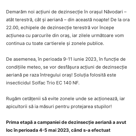
Demarăm noi acțiuni de dezinsecție în orașul Năvodari –
atât terestră, cât și aeriană – din această noapte! De la ora
22.00, echipele de dezinsecție terestră vor începe
acțiunea cu parcurile din oraș, iar zilele următoare vom
continua cu toate cartierele și zonele publice.
De asemenea, în perioada 9-11 iunie 2023, în funcție de
condițiile meteo, se vor desfășura acțiuni de dezinsecție
aeriană pe raza întregului oraș! Soluția folosită este
insecticidul Solfac Trio EC 140 NF.
Rugăm cetățenii să evite zonele unde se acționează, iar
apicultorii să ia măsuri pentru protejarea stupilor!
Prima etapă a campaniei de dezinsecție aeriană a avut
loc în perioada 4-5 mai 2023, când s-a efectuat