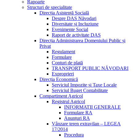
Rapoarte
Structuri de specialitate
Direcția Asistență Socială
Despre DAS Năvodari
Diversitate și Incluziune
Evenimente Social
Raport de activitate DAS
Direcția Administrarea Domeniului Public și
Privat
Regulament
Formulare
Conturi de plată
TRANSPORT PUBLIC NĂVODARI
Exproprieri
Direcția Economică
Serviciul Impozite și Taxe Locale
Serviciul Buget Contabilitate
Compartiment Agricol
Registrul Agricol
INFORMATII GENERALE
Formulare RA
Anunțuri RA
Vânzare teren extravilan – LEGEA
17/2014
Procedura