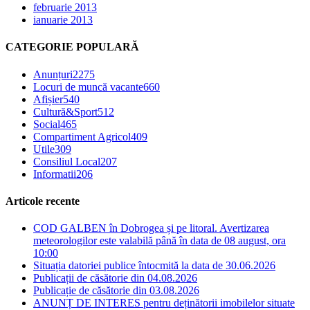
februarie 2013
ianuarie 2013
CATEGORIE POPULARĂ
Anunțuri
2275
Locuri de muncă vacante
660
Afișier
540
Cultură&Sport
512
Social
465
Compartiment Agricol
409
Utile
309
Consiliul Local
207
Informatii
206
Articole recente
COD GALBEN în Dobrogea și pe litoral. Avertizarea
meteorologilor este valabilă până în data de 08 august, ora
10:00
Situația datoriei publice întocmită la data de 30.06.2026
Publicații de căsătorie din 04.08.2026
Publicație de căsătorie din 03.08.2026
ANUNȚ DE INTERES pentru deținătorii imobilelor situate