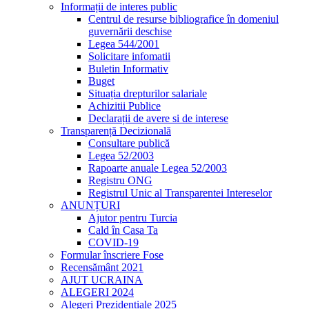
Informații de interes public
Centrul de resurse bibliografice în domeniul
guvernării deschise
Legea 544/2001
Solicitare infomatii
Buletin Informativ
Buget
Situația drepturilor salariale
Achizitii Publice
Declarații de avere si de interese
Transparență Decizională
Consultare publică
Legea 52/2003
Rapoarte anuale Legea 52/2003
Registru ONG
Registrul Unic al Transparentei Intereselor
ANUNȚURI
Ajutor pentru Turcia
Cald în Casa Ta
COVID-19
Formular înscriere Fose
Recensământ 2021
AJUT UCRAINA
ALEGERI 2024
Alegeri Prezidențiale 2025