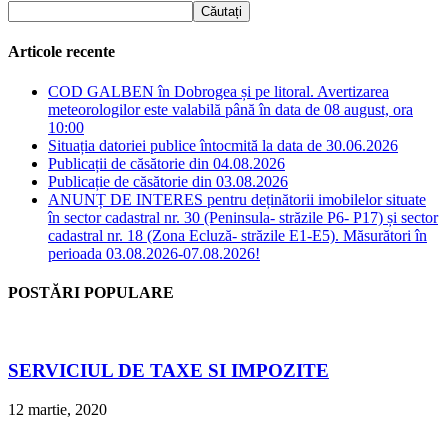
Articole recente
COD GALBEN în Dobrogea și pe litoral. Avertizarea
meteorologilor este valabilă până în data de 08 august, ora
10:00
Situația datoriei publice întocmită la data de 30.06.2026
Publicații de căsătorie din 04.08.2026
Publicație de căsătorie din 03.08.2026
ANUNȚ DE INTERES pentru deținătorii imobilelor situate
în sector cadastral nr. 30 (Peninsula- străzile P6- P17) și sector
cadastral nr. 18 (Zona Ecluză- străzile E1-E5). Măsurători în
perioada 03.08.2026-07.08.2026!
POSTĂRI POPULARE
SERVICIUL DE TAXE SI IMPOZITE
12 martie, 2020