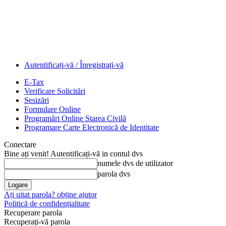
Autentificați-vă / Înregistrați-vă
E-Tax
Verificare Solicitări
Sesizări
Formulare Online
Programări Online Starea Civilă
Programare Carte Electronică de Identitate
Conectare
Bine ați venit! Autentificați-vă in contul dvs
numele dvs de utilizator
parola dvs
Ați uitat parola? obține ajutor
Politică de confidențialitate
Recuperare parola
Recuperați-vă parola