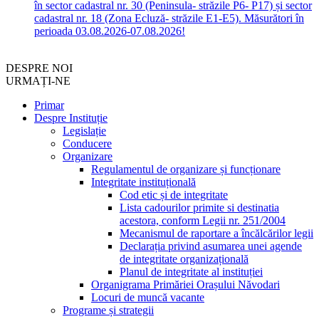
în sector cadastral nr. 30 (Peninsula- străzile P6- P17) și sector
cadastral nr. 18 (Zona Ecluză- străzile E1-E5). Măsurători în
perioada 03.08.2026-07.08.2026!
DESPRE NOI
URMAȚI-NE
Primar
Despre Instituție
Legislație
Conducere
Organizare
Regulamentul de organizare și funcționare
Integritate instituțională
Cod etic și de integritate
Lista cadourilor primite si destinatia
acestora, conform Legii nr. 251/2004
Mecanismul de raportare a încălcărilor legii
Declarația privind asumarea unei agende
de integritate organizațională
Planul de integritate al instituției
Organigrama Primăriei Orașului Năvodari
Locuri de muncă vacante
Programe și strategii