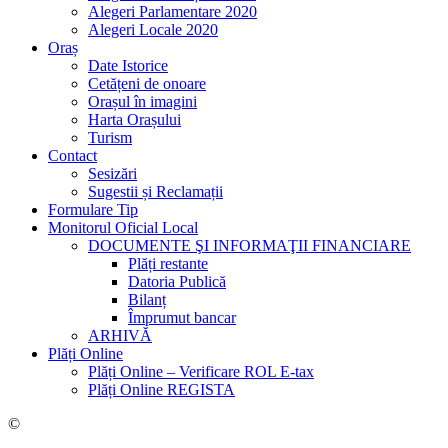
Alegeri Parlamentare 2020
Alegeri Locale 2020
Oraș
Date Istorice
Cetățeni de onoare
Orașul în imagini
Harta Orașului
Turism
Contact
Sesizări
Sugestii și Reclamații
Formulare Tip
Monitorul Oficial Local
DOCUMENTE ŞI INFORMAŢII FINANCIARE
Plăți restante
Datoria Publică
Bilanț
Împrumut bancar
ARHIVĂ
Plăți Online
Plăți Online – Verificare ROL E-tax
Plăți Online REGISTA
©