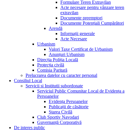
Formulare Teren Extravilan
Acte necesare pentru vânzare teren
extravilan
Documente preemptori
Documente Potențiali Cumpărători
Arendă
Informații generale
Acte Necesare
Urbanism
Valori Taxe Certificat de Urbanism
Anunțuri Urbanism
Direcția Poliția Locală
Protecția civilă
Comisia Paritară
Prelucrarea datelor cu caracter personal
Consiliul Local
Servicii si Institutii subordonate
Serviciul Public Comunitar Local de Evidența a
Persoanelor
Evidența Persoanelor
Publicații de căsătorie
Starea Civilă
Club Sportiv Navodari
Guvernanță Corporativă
De interes public