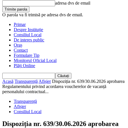
adresa dvs de email
O parola va fi trimisă pe adresa dvs de email.
Primar
Despre Instituție
Consiliul Local
De interes public
Oraș
Contact
Formulare Tip
Monitorul Oficial Local
Plăți Online
Acasă
Transparență
Afișier
Dispoziția nr. 639/30.06.2026 aprobarea
Regulamentului privind acordarea voucherelor de vacanță
personalului contractual...
Transparență
Afișier
Consiliul Local
Dispoziția nr. 639/30.06.2026 aprobarea