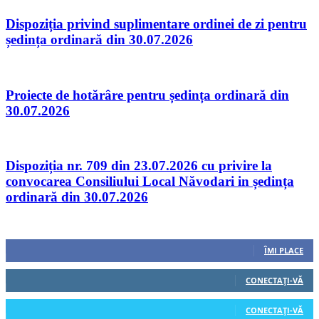
Dispoziția privind suplimentare ordinei de zi pentru
ședința ordinară din 30.07.2026
Proiecte de hotărâre pentru ședința ordinară din
30.07.2026
Dispoziția nr. 709 din 23.07.2026 cu privire la
convocarea Consiliului Local Năvodari in ședința
ordinară din 30.07.2026
Urmăriți-ne
0
Fani
ÎMI PLACE
0
Cititori
CONECTAȚI-VĂ
0
Cititori
CONECTAȚI-VĂ