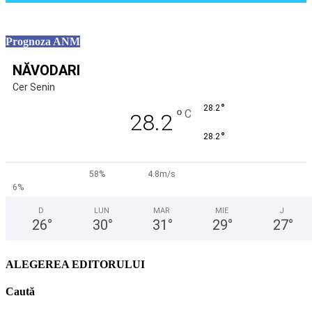
Prognoza ANM
NĂVODARI
Cer Senin
°
28.2
°
C
28.2
°
28.2
58%
4.8m/s
6%
D
LUN
MAR
MIE
J
26
°
30
°
31
°
29
°
27
°
ALEGEREA EDITORULUI
Caută