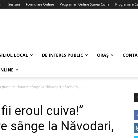
ri
Sesizări
Formulare Online
Programări Online Starea Civilă
Programare Car
ILIUL LOCAL
DE INTERES PUBLIC
ORAȘ
CONTA
ONLINE
Acțiune de donare sânge la Năvodari, sâmbătă,...
ii eroul cuiva!”
e sânge la Năvodari,