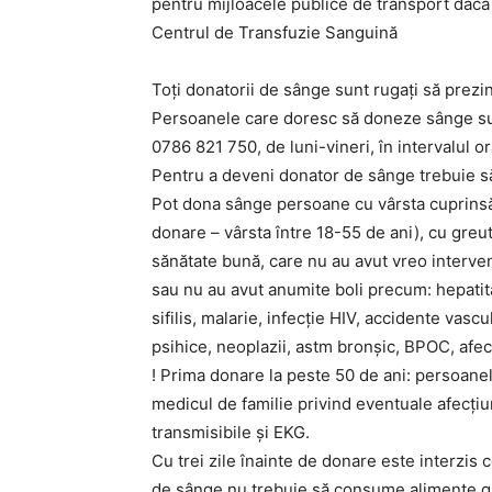
pentru mijloacele publice de transport dacă d
Centrul de Transfuzie Sanguină
Toți donatorii de sânge sunt rugați să prezint
Persoanele care doresc să doneze sânge su
0786 821 750, de luni-vineri, în intervalul o
Pentru a deveni donator de sânge trebuie să
Pot dona sânge persoane cu vârsta cuprinsă 
donare – vârsta între 18-55 de ani), cu gre
sănătate bună, care nu au avut vreo intervenț
sau nu au avut anumite boli precum: hepatită
sifilis, malarie, infecție HIV, accidente vasc
psihice, neoplazii, astm bronșic, BPOC, afec
! Prima donare la peste 50 de ani: persoane
medicul de familie privind eventuale afecțiu
transmisibile și EKG.
Cu trei zile înainte de donare este interzis
de sânge nu trebuie să consume alimente gra