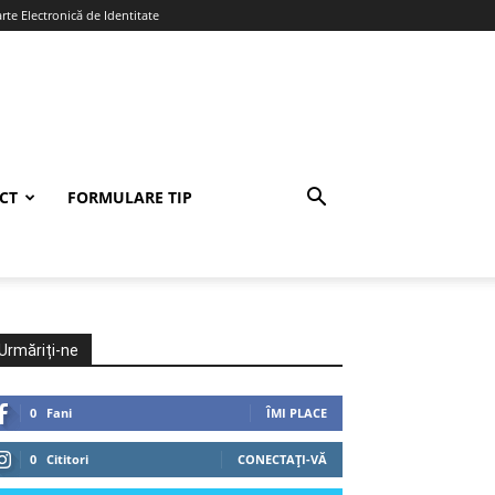
te Electronică de Identitate
CT
FORMULARE TIP
Urmăriți-ne
0
Fani
ÎMI PLACE
0
Cititori
CONECTAȚI-VĂ