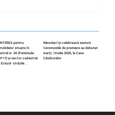
NTERES pentru
Năvodari își celebrează seniorii.
imobilelor situate în
Ceremoniile de premiere au debutat
tral nr. 30 (Peninsula-
marți, 14 iulie 2026, la Casa
 P17) și sector cadastral
Căsătoriilor
 Ecluză- străzile...