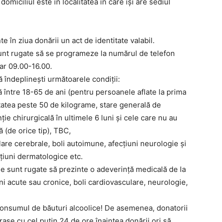
omiciliul este în localitatea în care își are sediul
e în ziua donării un act de identitate valabil.
nt rugate să se programeze la numărul de telefon
rar 09.00-16.00.
 îndeplinești următoarele condiții:
între 18-65 de ani (pentru persoanele aflate la prima
utatea peste 50 de kilograme, stare generală de
ie chirurgicală în ultimele 6 luni și cele care nu au
 (de orice tip), TBC,
ulare cerebrale, boli autoimune, afecțiuni neurologie și
țiuni dermatologice etc.
le sunt rugate să prezinte o adeverință medicală de la
ni acute sau cronice, boli cardiovasculare, neurologie,
 consumul de băuturi alcoolice! De asemenea, donatorii
se cu cel puțin 24 de ore înaintea donării ori să