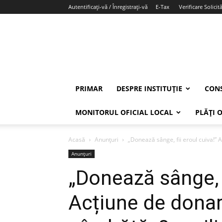
Autentificați-vă / Înregistrați-vă
E-Tax
Verificare Solicită
PRIMAR
DESPRE INSTITUȚIE
CONS
MONITORUL OFICIAL LOCAL
PLĂȚI 
Acasă
Anunțuri
„Donează sânge, fii eroul cuiva!” 
Anunțuri
„Donează sânge, f
Acțiune de donar