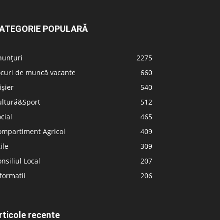
ATEGORIE POPULARĂ
nunțuri
2275
ocuri de muncă vacante
660
ișier
540
ultură&Sport
512
cial
465
ompartiment Agricol
409
ile
309
nsiliul Local
207
formatii
206
rticole recente