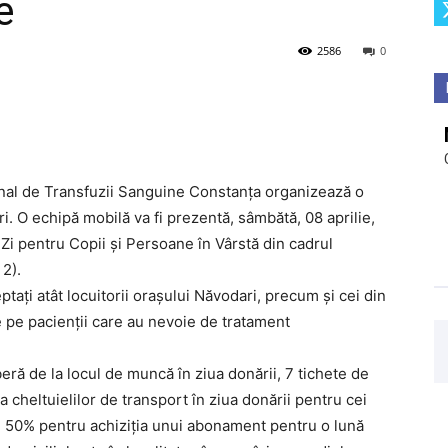
e
2586
0
onal de Transfuzii Sanguine Constanța organizează o
. O echipă mobilă va fi prezentă, sâmbătă, 08 aprilie,
 Zi pentru Copii și Persoane în Vârstă din cadrul
 2).
ptați atât locuitorii orașului Năvodari, precum și cei din
ute pe pacienții care au nevoie de tratament
eră de la locul de muncă în ziua donării, 7 tichete de
cheltuielilor de transport în ziua donării pentru cei
ere 50% pentru achiziția unui abonament pentru o lună