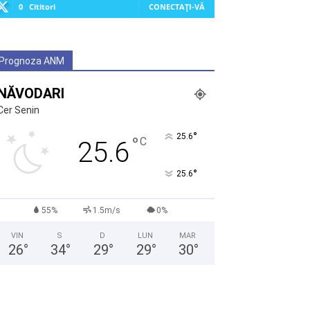
0
Cititori
CONECTAȚI-VĂ
Prognoza ANM
NĂVODARI
Cer Senin
°
25.6
°
C
25.6
°
25.6
55%
1.5m/s
0%
VIN
S
D
LUN
MAR
26
°
34
°
29
°
29
°
30
°