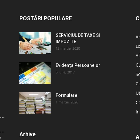
POSTĂRI POPULARE
C
SERVICIUL DE TAXE SI
A
IMPOZITE
L
12 martie, 2020
Af
C
Evidența Persoanelor
5 iulie, 2017
So
C
Ut
Formulare
Co
1 martie, 2026
In
Arhive
A
a