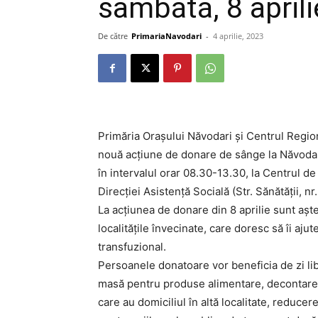
sâmbătă, 8 aprili
De către
PrimariaNavodari
-
4 aprilie, 2023
Primăria Orașului Năvodari și Centrul Regi
nouă acțiune de donare de sânge la Năvodari
în intervalul orar 08.30-13.30, la Centrul de
Direcției Asistență Socială (Str. Sănătății, nr.
La acțiunea de donare din 8 aprilie sunt aște
localitățile învecinate, care doresc să îi aj
transfuzional.
Persoanele donatoare vor beneficia de zi lib
masă pentru produse alimentare, decontarea 
care au domiciliul în altă localitate, reduc