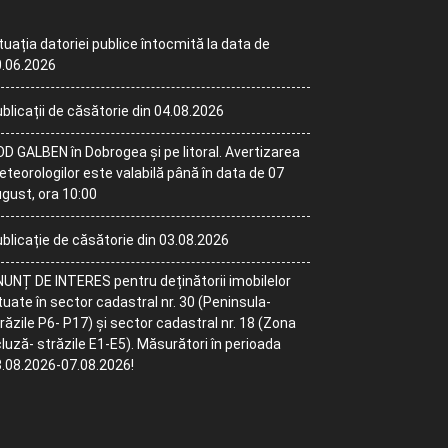
tuația datoriei publice întocmită la data de
.06.2026
blicații de căsătorie din 04.08.2026
D GALBEN în Dobrogea și pe litoral. Avertizarea
teorologilor este valabilă până în data de 07
gust, ora 10:00
blicație de căsătorie din 03.08.2026
UNȚ DE INTERES pentru deținătorii imobilelor
tuate în sector cadastral nr. 30 (Peninsula-
răzile P6- P17) și sector cadastral nr. 18 (Zona
luză- străzile E1-E5). Măsurători în perioada
.08.2026-07.08.2026!