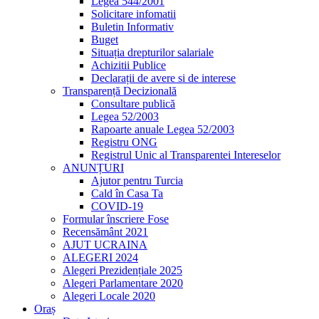
Legea 544/2001
Solicitare infomatii
Buletin Informativ
Buget
Situația drepturilor salariale
Achizitii Publice
Declarații de avere si de interese
Transparență Decizională
Consultare publică
Legea 52/2003
Rapoarte anuale Legea 52/2003
Registru ONG
Registrul Unic al Transparentei Intereselor
ANUNȚURI
Ajutor pentru Turcia
Cald în Casa Ta
COVID-19
Formular înscriere Fose
Recensământ 2021
AJUT UCRAINA
ALEGERI 2024
Alegeri Prezidențiale 2025
Alegeri Parlamentare 2020
Alegeri Locale 2020
Oraș