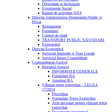
Diversitate și Incluziune
Evenimente Social
Raport de activitate DAS
Direcția Administrarea Domeniului Public și
Privat
Regulament
Formulare
Conturi de plată
TRANSPORT PUBLIC NĂVODARI
Exproprieri
Direcția Economică
Serviciul Impozite și Taxe Locale
Serviciul Buget Contabilitate
Compartiment Agricol
Registrul Agricol
INFORMATII GENERALE
Formulare RA
Anunțuri RA
Vânzare teren extravilan – LEGEA
17/2014
Procedura
Formulare Teren Extravilan
Acte necesare pentru vânzare teren
extravilan
Documente preemptori