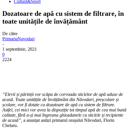
Cultură&Sport
Dozatoare de apă cu sistem de filtrare, în
toate unitățile de învățământ
De către
PrimariaNavodari
-
1 septembrie, 2021
0
2224
”Elevii și părinții vor scăpa de corvoada sticlelor de apă aduse de
acasă. Toate unitățile de învățământ din Năvodari, preșcolare și
școlare, vor fi dotate cu dozatoare de apă cu sistem de filtrare.
Astfel, cei mici vor avea la dispoziție tot timpul apă de cea mai bună
calitate, fără a-și mai îngreuna ghiozdanele cu sticlele și recipiente
de acasă”,
a anunțat astăzi primarul orașului Năvodari, Florin
Chelaru.