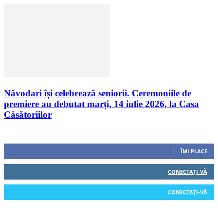
Năvodari își celebrează seniorii. Ceremoniile de
premiere au debutat marți, 14 iulie 2026, la Casa
Căsătoriilor
Urmăriți-ne
0
Fani
ÎMI PLACE
0
Cititori
CONECTAȚI-VĂ
0
Cititori
CONECTAȚI-VĂ