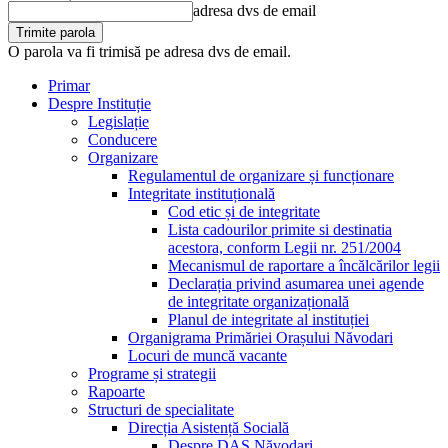
adresa dvs de email
O parola va fi trimisă pe adresa dvs de email.
Primar
Despre Instituție
Legislație
Conducere
Organizare
Regulamentul de organizare și funcționare
Integritate instituțională
Cod etic și de integritate
Lista cadourilor primite si destinatia
acestora, conform Legii nr. 251/2004
Mecanismul de raportare a încălcărilor legii
Declarația privind asumarea unei agende
de integritate organizațională
Planul de integritate al instituției
Organigrama Primăriei Orașului Năvodari
Locuri de muncă vacante
Programe și strategii
Rapoarte
Structuri de specialitate
Direcția Asistență Socială
Despre DAS Năvodari