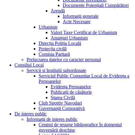
Documente Potențiali Cumpărători
Arendă
Informații generale
Acte Necesare
Urbanism
Valori Taxe Certificat de Urbanism
Anunțuri Urbanism
Direcția Poliția Locală
Protecția civilă
Comisia Paritară
Prelucrarea datelor cu caracter personal
Consiliul Local
Servicii si Institutii subordonate
Serviciul Public Comunitar Local de Evidența a
Persoanelor
Evidența Persoanelor
Publicații de căsătorie
Starea Civilă
Club Sportiv Navodari
Guvernanță Corporativă
De interes public
Informații de interes public
Centrul de resurse bibliografice în domeniul
guvernării deschise