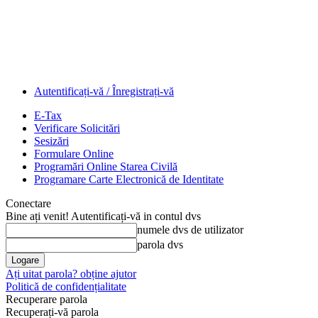
Autentificați-vă / Înregistrați-vă
E-Tax
Verificare Solicitări
Sesizări
Formulare Online
Programări Online Starea Civilă
Programare Carte Electronică de Identitate
Conectare
Bine ați venit! Autentificați-vă in contul dvs
numele dvs de utilizator
parola dvs
Ați uitat parola? obține ajutor
Politică de confidențialitate
Recuperare parola
Recuperați-vă parola