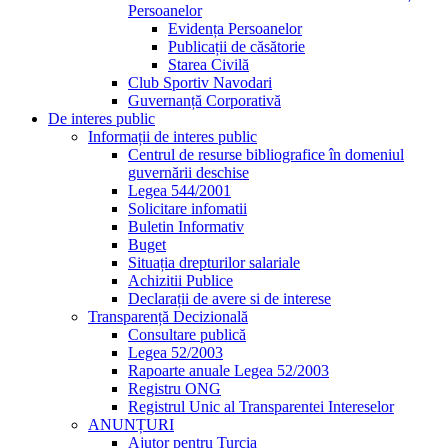
Persoanelor
Evidența Persoanelor
Publicații de căsătorie
Starea Civilă
Club Sportiv Navodari
Guvernanță Corporativă
De interes public
Informații de interes public
Centrul de resurse bibliografice în domeniul
guvernării deschise
Legea 544/2001
Solicitare infomatii
Buletin Informativ
Buget
Situația drepturilor salariale
Achizitii Publice
Declarații de avere si de interese
Transparență Decizională
Consultare publică
Legea 52/2003
Rapoarte anuale Legea 52/2003
Registru ONG
Registrul Unic al Transparentei Intereselor
ANUNȚURI
Ajutor pentru Turcia