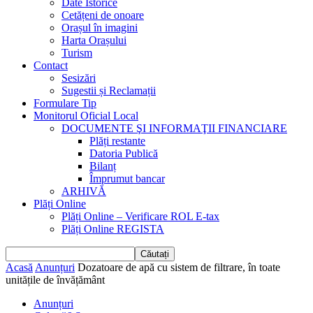
Date Istorice
Cetățeni de onoare
Orașul în imagini
Harta Orașului
Turism
Contact
Sesizări
Sugestii și Reclamații
Formulare Tip
Monitorul Oficial Local
DOCUMENTE ŞI INFORMAŢII FINANCIARE
Plăți restante
Datoria Publică
Bilanț
Împrumut bancar
ARHIVĂ
Plăți Online
Plăți Online – Verificare ROL E-tax
Plăți Online REGISTA
Acasă
Anunțuri
Dozatoare de apă cu sistem de filtrare, în toate
unitățile de învățământ
Anunțuri