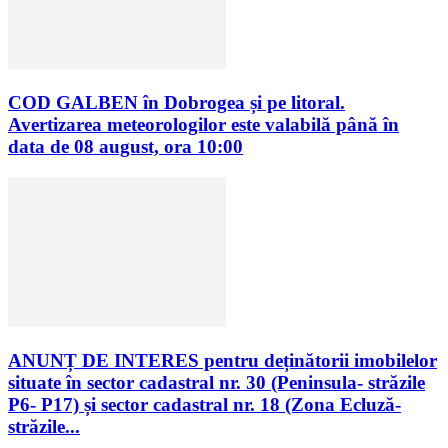
COD GALBEN în Dobrogea și pe litoral.
Avertizarea meteorologilor este valabilă până în
data de 08 august, ora 10:00
ANUNȚ DE INTERES pentru deținătorii imobilelor
situate în sector cadastral nr. 30 (Peninsula- străzile
P6- P17) și sector cadastral nr. 18 (Zona Ecluză-
străzile...