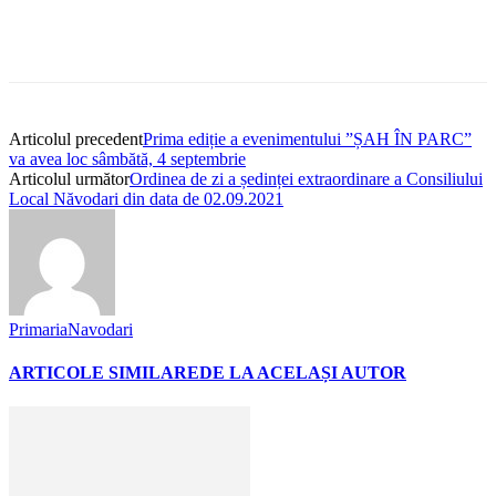
Articolul precedent
Prima ediție a evenimentului ”ȘAH ÎN PARC”
va avea loc sâmbătă, 4 septembrie
Articolul următor
Ordinea de zi a ședinței extraordinare a Consiliului
Local Năvodari din data de 02.09.2021
PrimariaNavodari
ARTICOLE SIMILARE
DE LA ACELAȘI AUTOR