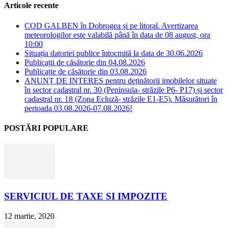
Articole recente
COD GALBEN în Dobrogea și pe litoral. Avertizarea
meteorologilor este valabilă până în data de 08 august, ora
10:00
Situația datoriei publice întocmită la data de 30.06.2026
Publicații de căsătorie din 04.08.2026
Publicație de căsătorie din 03.08.2026
ANUNȚ DE INTERES pentru deținătorii imobilelor situate
în sector cadastral nr. 30 (Peninsula- străzile P6- P17) și sector
cadastral nr. 18 (Zona Ecluză- străzile E1-E5). Măsurători în
perioada 03.08.2026-07.08.2026!
POSTĂRI POPULARE
SERVICIUL DE TAXE SI IMPOZITE
12 martie, 2020