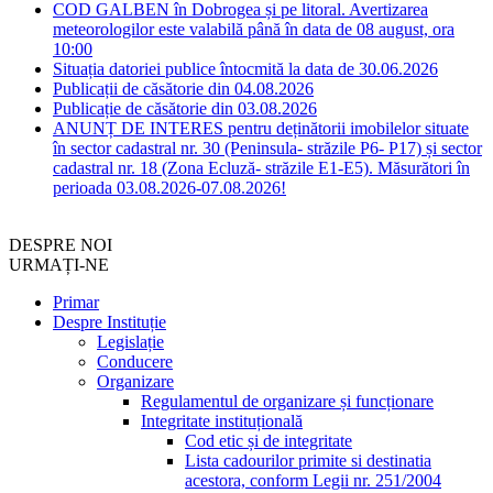
COD GALBEN în Dobrogea și pe litoral. Avertizarea
meteorologilor este valabilă până în data de 08 august, ora
10:00
Situația datoriei publice întocmită la data de 30.06.2026
Publicații de căsătorie din 04.08.2026
Publicație de căsătorie din 03.08.2026
ANUNȚ DE INTERES pentru deținătorii imobilelor situate
în sector cadastral nr. 30 (Peninsula- străzile P6- P17) și sector
cadastral nr. 18 (Zona Ecluză- străzile E1-E5). Măsurători în
perioada 03.08.2026-07.08.2026!
DESPRE NOI
URMAȚI-NE
Primar
Despre Instituție
Legislație
Conducere
Organizare
Regulamentul de organizare și funcționare
Integritate instituțională
Cod etic și de integritate
Lista cadourilor primite si destinatia
acestora, conform Legii nr. 251/2004