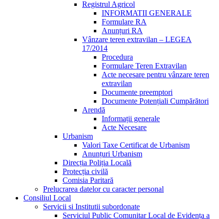
Registrul Agricol
INFORMATII GENERALE
Formulare RA
Anunțuri RA
Vânzare teren extravilan – LEGEA
17/2014
Procedura
Formulare Teren Extravilan
Acte necesare pentru vânzare teren
extravilan
Documente preemptori
Documente Potențiali Cumpărători
Arendă
Informații generale
Acte Necesare
Urbanism
Valori Taxe Certificat de Urbanism
Anunțuri Urbanism
Direcția Poliția Locală
Protecția civilă
Comisia Paritară
Prelucrarea datelor cu caracter personal
Consiliul Local
Servicii si Institutii subordonate
Serviciul Public Comunitar Local de Evidența a