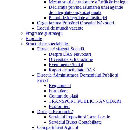
Mecanismul de raportare a încălcărilor legii
Declarația privind asumarea unei agende
de integritate organizațională
Planul de integritate al instituției
Organigrama Primăriei Orașului Năvodari
Locuri de muncă vacante
Programe și strategii
Rapoarte
Structuri de specialitate
Direcția Asistență Socială
Despre DAS Năvodari
Diversitate și Incluziune
Evenimente Social
Raport de activitate DAS
Direcția Administrarea Domeniului Public și
Privat
Regulament
Formulare
Conturi de plată
TRANSPORT PUBLIC NĂVODARI
Exproprieri
Direcția Economică
Serviciul Impozite și Taxe Locale
Serviciul Buget Contabilitate
Compartiment Agricol