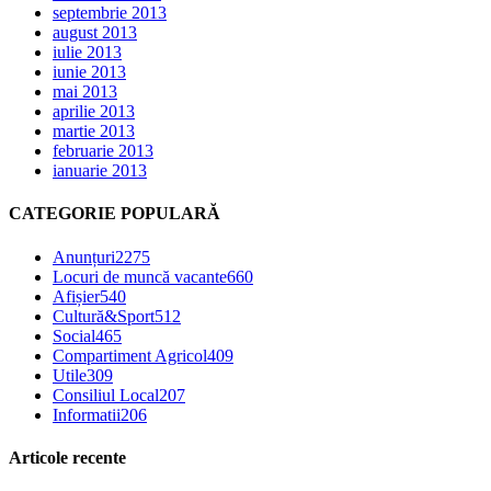
septembrie 2013
august 2013
iulie 2013
iunie 2013
mai 2013
aprilie 2013
martie 2013
februarie 2013
ianuarie 2013
CATEGORIE POPULARĂ
Anunțuri
2275
Locuri de muncă vacante
660
Afișier
540
Cultură&Sport
512
Social
465
Compartiment Agricol
409
Utile
309
Consiliul Local
207
Informatii
206
Articole recente