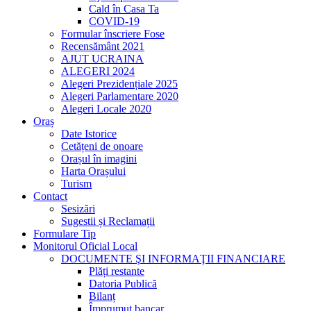
Cald în Casa Ta
COVID-19
Formular înscriere Fose
Recensământ 2021
AJUT UCRAINA
ALEGERI 2024
Alegeri Prezidențiale 2025
Alegeri Parlamentare 2020
Alegeri Locale 2020
Oraș
Date Istorice
Cetățeni de onoare
Orașul în imagini
Harta Orașului
Turism
Contact
Sesizări
Sugestii și Reclamații
Formulare Tip
Monitorul Oficial Local
DOCUMENTE ŞI INFORMAŢII FINANCIARE
Plăți restante
Datoria Publică
Bilanț
Împrumut bancar