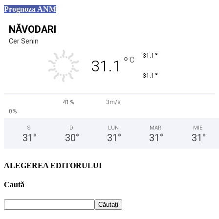
Prognoza ANM
NĂVODARI
Cer Senin
°
31.1
°
C
31.1
°
31.1
41%
3m/s
0%
S
D
LUN
MAR
MIE
31
°
30
°
31
°
31
°
31
°
ALEGEREA EDITORULUI
Caută