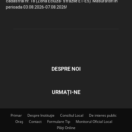
cadastral nr. 18 (Zona Ecluză- străzile E1-E5). Măsurători în
perioada 03.08.2026-07.08.2026!
DESPRE NOI
URMAȚI-NE
Primar
Despre Instituție
Consiliul Local
De interes public
Oraș
Contact
Formulare Tip
Monitorul Oficial Local
Plăți Online