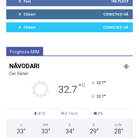
0
Fani
ÎMI PLACE
0
Cititori
CONECTAȚI-VĂ
0
Cititori
CONECTAȚI-VĂ
Prognoza ANM
NĂVODARI
Cer Senin
°
32.7
°
C
32.7
°
32.7
41%
5.1m/s
0%
J
VIN
S
D
LUN
33
°
33
°
34
°
29
°
28
°