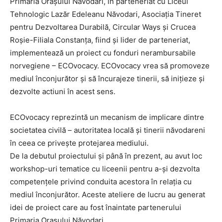
Primăria Orașului Năvodari, în parteneriat cu Liceul
Tehnologic Lazăr Edeleanu Năvodari, Asociația Tineret
pentru Dezvoltarea Durabilă, Circular Ways și Crucea
Roșie-Filiala Constanța, fiind și lider de parteneriat,
implementează un proiect cu fonduri nerambursabile
norvegiene – ECOvocacy. ECOvocacy vrea să promoveze
mediul înconjurător și să încurajeze tinerii, să inițieze și
dezvolte actiuni în acest sens.
ECOvocacy reprezintă un mecanism de implicare dintre
societatea civilă – autoritatea locală și tinerii năvodareni
în ceea ce privește protejarea mediului.
De la debutul proiectului și până în prezent, au avut loc
workshop-uri tematice cu liceenii pentru a-și dezvolta
competențele privind conduita acestora în relația cu
mediul înconjurător. Aceste ateliere de lucru au generat
idei de proiect care au fost înaintate partenerului
Primaria Orașului Năvodari.