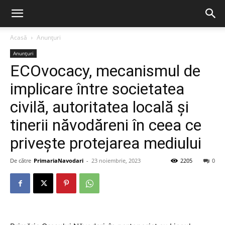
Acasă
Anunțuri
Anunțuri
ECOvocacy, mecanismul de
implicare între societatea
civilă, autoritatea locală și
tinerii năvodăreni în ceea ce
privește protejarea mediului
De către
PrimariaNavodari
-
23 noiembrie, 2023
2205
0