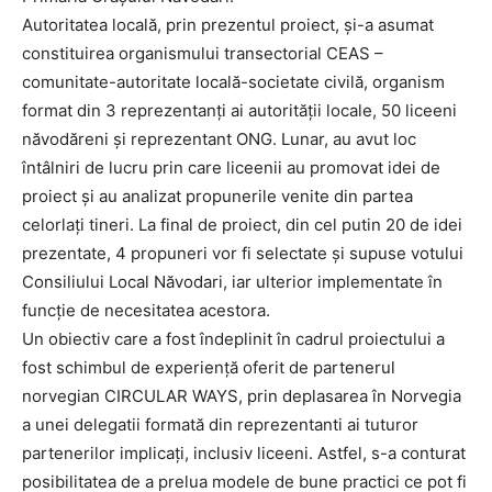
Autoritatea locală, prin prezentul proiect, și-a asumat
constituirea organismului transectorial CEAS –
comunitate-autoritate locală-societate civilă, organism
format din 3 reprezentanți ai autorității locale, 50 liceeni
năvodăreni și reprezentant ONG. Lunar, au avut loc
întâlniri de lucru prin care liceenii au promovat idei de
proiect și au analizat propunerile venite din partea
celorlați tineri. La final de proiect, din cel putin 20 de idei
prezentate, 4 propuneri vor fi selectate și supuse votului
Consiliului Local Năvodari, iar ulterior implementate în
funcție de necesitatea acestora.
Un obiectiv care a fost îndeplinit în cadrul proiectului a
fost schimbul de experiență oferit de partenerul
norvegian CIRCULAR WAYS, prin deplasarea în Norvegia
a unei delegatii formată din reprezentanti ai tuturor
partenerilor implicați, inclusiv liceeni. Astfel, s-a conturat
posibilitatea de a prelua modele de bune practici ce pot fi