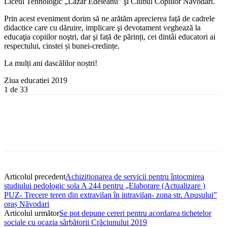
Liceul Tehnologic „Lazăr Edeleanu” şi Clubul Copiilor Năvodari.
Prin acest eveniment dorim să ne arătăm aprecierea față de cadrele
didactic
e care cu dăruire, implicare şi devotament veghează la
educaţia copiilor noştri, dar şi față de părinți, cei dintâi educatori ai
respectului, cinstei și bunei-credințe.
La mulți ani dascălilor noștri!
Ziua educatiei 2019
1
de 33
Articolul precedent
Achiziționarea de servicii pentru întocmirea
studiului pedologic sola A 244 pentru „Elaborare (Actualizare )
PUZ- Trecere teren din extravilan în intravilan- zona str. Apusului”
oraș Năvodari
Articolul următor
Se pot depune cereri pentru acordarea tichetelor
sociale cu ocazia sărbătorii Crăciunului 2019