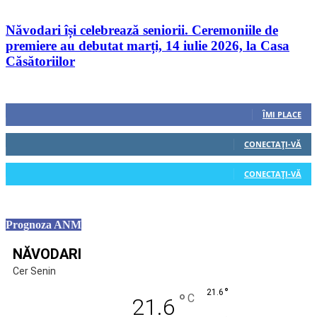
Năvodari își celebrează seniorii. Ceremoniile de
premiere au debutat marți, 14 iulie 2026, la Casa
Căsătoriilor
Urmăriți-ne
0
Fani
ÎMI PLACE
0
Cititori
CONECTAȚI-VĂ
0
Cititori
CONECTAȚI-VĂ
Prognoza ANM
NĂVODARI
Cer Senin
°
21.6
°
C
21.6