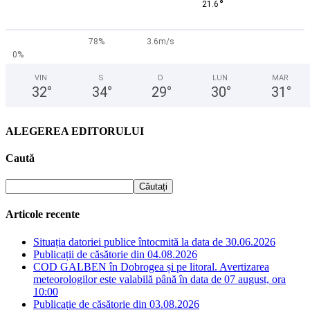
°
21.6
78%
3.6m/s
0%
VIN
S
D
LUN
MAR
32
°
34
°
29
°
30
°
31
°
ALEGEREA EDITORULUI
Caută
Articole recente
Situația datoriei publice întocmită la data de 30.06.2026
Publicații de căsătorie din 04.08.2026
COD GALBEN în Dobrogea și pe litoral. Avertizarea
meteorologilor este valabilă până în data de 07 august, ora
10:00
Publicație de căsătorie din 03.08.2026