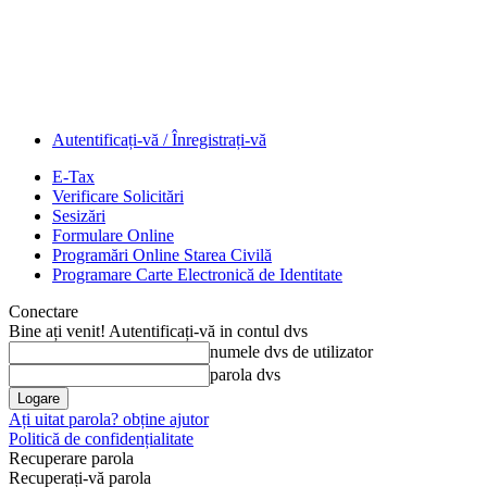
Autentificați-vă / Înregistrați-vă
E-Tax
Verificare Solicitări
Sesizări
Formulare Online
Programări Online Starea Civilă
Programare Carte Electronică de Identitate
Conectare
Bine ați venit! Autentificați-vă in contul dvs
numele dvs de utilizator
parola dvs
Ați uitat parola? obține ajutor
Politică de confidențialitate
Recuperare parola
Recuperați-vă parola