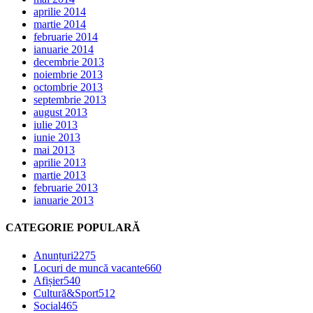
aprilie 2014
martie 2014
februarie 2014
ianuarie 2014
decembrie 2013
noiembrie 2013
octombrie 2013
septembrie 2013
august 2013
iulie 2013
iunie 2013
mai 2013
aprilie 2013
martie 2013
februarie 2013
ianuarie 2013
CATEGORIE POPULARĂ
Anunțuri
2275
Locuri de muncă vacante
660
Afișier
540
Cultură&Sport
512
Social
465