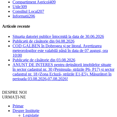
Compartiment Agricol
409
Utile
309
Consiliul Local
207
Informatii
206
Articole recente
Situația datoriei publice întocmită la data de 30.06.2026
Publicații de căsătorie din 04.08.2026
COD GALBEN în Dobrogea și pe litoral. Avertizarea
meteorologilor este valabilă până în data de 07 august, ora
10:00
Publicație de căsătorie din 03.08.2026
ANUNȚ DE INTERES pentru deținătorii imobilelor situate
în sector cadastral nr. 30 (Peninsula- străzile P6- P17) și sector
cadastral nr. 18 (Zona Ecluză- străzile E1-E5). Măsurători în
perioada 03.08.2026-07.08.2026!
DESPRE NOI
URMAȚI-NE
Primar
Despre Instituție
Legislație