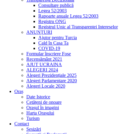
Consultare publică
Legea 52/2003
Rapoarte anuale Legea 52/2003
Registru ONG
Registrul Unic al Transparentei Intereselor
ANUNȚURI
Ajutor pentru Turcia
Cald în Casa Ta
COVID-19
Formular înscriere Fose
Recensământ 2021
AJUT UCRAINA
ALEGERI 2024
Alegeri Prezidențiale 2025
Alegeri Parlamentare 2020
Alegeri Locale 2020
Oraș
Date Istorice
Cetățeni de onoare
Orașul în imagini
Harta Orașului
Turism
Contact
Sesizări