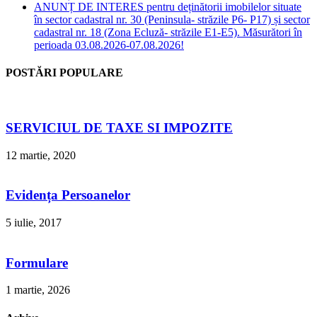
ANUNȚ DE INTERES pentru deținătorii imobilelor situate
în sector cadastral nr. 30 (Peninsula- străzile P6- P17) și sector
cadastral nr. 18 (Zona Ecluză- străzile E1-E5). Măsurători în
perioada 03.08.2026-07.08.2026!
POSTĂRI POPULARE
SERVICIUL DE TAXE SI IMPOZITE
12 martie, 2020
Evidența Persoanelor
5 iulie, 2017
Formulare
1 martie, 2026