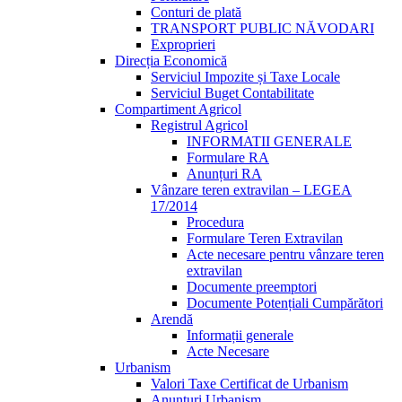
Conturi de plată
TRANSPORT PUBLIC NĂVODARI
Exproprieri
Direcția Economică
Serviciul Impozite și Taxe Locale
Serviciul Buget Contabilitate
Compartiment Agricol
Registrul Agricol
INFORMATII GENERALE
Formulare RA
Anunțuri RA
Vânzare teren extravilan – LEGEA
17/2014
Procedura
Formulare Teren Extravilan
Acte necesare pentru vânzare teren
extravilan
Documente preemptori
Documente Potențiali Cumpărători
Arendă
Informații generale
Acte Necesare
Urbanism
Valori Taxe Certificat de Urbanism
Anunțuri Urbanism