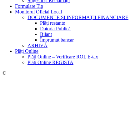
Sugestii și Reclamații
Formulare Tip
Monitorul Oficial Local
DOCUMENTE ŞI INFORMAŢII FINANCIARE
Plăți restante
Datoria Publică
Bilanț
Împrumut bancar
ARHIVĂ
Plăți Online
Plăți Online – Verificare ROL E-tax
Plăți Online REGISTA
©