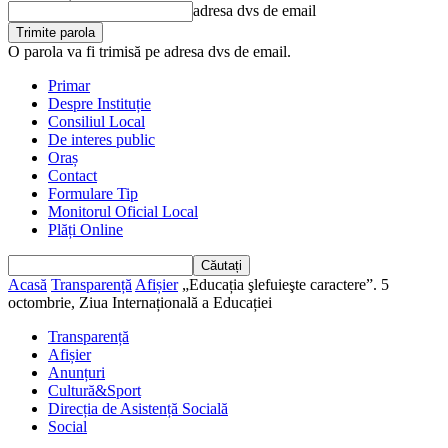
adresa dvs de email
O parola va fi trimisă pe adresa dvs de email.
Primar
Despre Instituție
Consiliul Local
De interes public
Oraș
Contact
Formulare Tip
Monitorul Oficial Local
Plăți Online
Acasă
Transparență
Afișier
„Educația şlefuieşte caractere”. 5
octombrie, Ziua Internațională a Educației
Transparență
Afișier
Anunțuri
Cultură&Sport
Direcția de Asistență Socială
Social