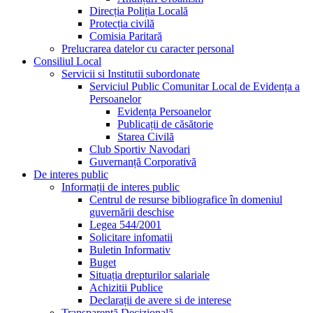
Direcția Poliția Locală
Protecția civilă
Comisia Paritară
Prelucrarea datelor cu caracter personal
Consiliul Local
Servicii si Institutii subordonate
Serviciul Public Comunitar Local de Evidența a
Persoanelor
Evidența Persoanelor
Publicații de căsătorie
Starea Civilă
Club Sportiv Navodari
Guvernanță Corporativă
De interes public
Informații de interes public
Centrul de resurse bibliografice în domeniul
guvernării deschise
Legea 544/2001
Solicitare infomatii
Buletin Informativ
Buget
Situația drepturilor salariale
Achizitii Publice
Declarații de avere si de interese
Transparență Decizională