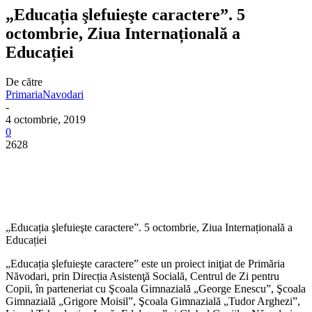
„Educația şlefuieşte caractere”. 5
octombrie, Ziua Internațională a
Educației
De către
PrimariaNavodari
-
4 octombrie, 2019
0
2628
„Educația şlefuieşte caractere”. 5 octombrie, Ziua Internațională a
Educației
„Educația şlefuieşte caractere” este un proiect iniţiat de Primăria
Năvodari, prin Direcția Asistenţă Socială, Centrul de Zi pentru
Copii, în parteneriat cu Şcoala Gimnazială „George Enescu”, Şcoala
Gimnazială „Grigore Moisil”, Şcoala Gimnazială „Tudor Arghezi”,