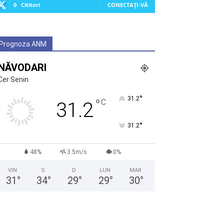
0
Cititori
CONECTAȚI-VĂ
Prognoza ANM
NĂVODARI
Cer Senin
°
31.2
°
C
31.2
°
31.2
48%
3.5m/s
0%
VIN
S
D
LUN
MAR
31
°
34
°
29
°
29
°
30
°