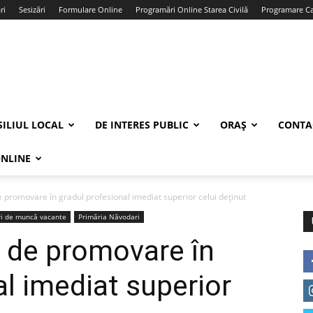
ri
Sesizări
Formulare Online
Programări Online Starea Civilă
Programare Car
ILIUL LOCAL
DE INTERES PUBLIC
ORAȘ
CONTA
ONLINE
promovare în gradul profesional imediat superior celui deținut
ri de muncă vacante
Primăria Năvodari
de promovare în
al imediat superior