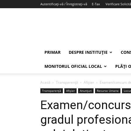
Autentificați-vă / Înregistrați-vă
E-Tax
Verificare Solicită
PRIMAR
DESPRE INSTITUȚIE
CONS
MONITORUL OFICIAL LOCAL
PLĂȚI 
Acasă
Transparență
Afișier
Examen/concurs de 
Transparență
Afișier
Anunțuri
Resurse Umane
Locu
Examen/concurs 
gradul profesion