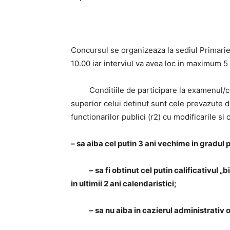
Concursul se organizeaza la sediul Primarie
10.00 iar interviul va avea loc in maximum 5 
Conditiile de participare la examenul/
superior celui detinut sunt cele prevazute de
functionarilor publici (r2) cu modificarile si
– sa aiba cel putin 3 ani vechime in gradul
– sa fi obtinut cel putin calificativul „b
in ultimii 2 ani calendaristici;
– sa nu aiba in cazierul administrativ o sa