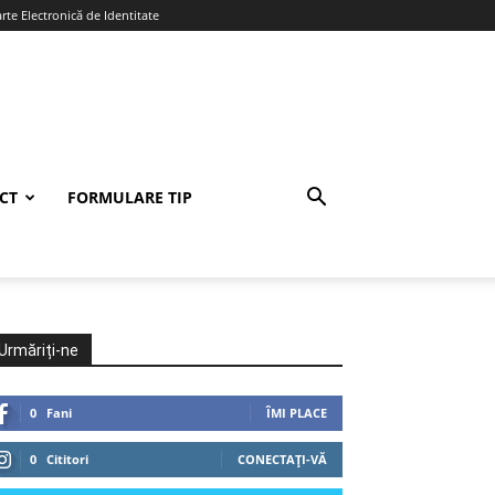
te Electronică de Identitate
CT
FORMULARE TIP
Urmăriți-ne
0
Fani
ÎMI PLACE
0
Cititori
CONECTAȚI-VĂ