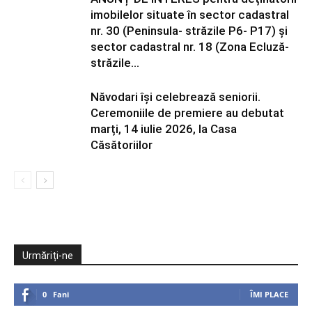
imobilelor situate în sector cadastral
nr. 30 (Peninsula- străzile P6- P17) și
sector cadastral nr. 18 (Zona Ecluză-
străzile...
Năvodari își celebrează seniorii.
Ceremoniile de premiere au debutat
marți, 14 iulie 2026, la Casa
Căsătoriilor
Urmăriți-ne
0
Fani
ÎMI PLACE