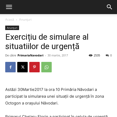
Acasă
Anunțuri
Anunțuri
Exercițiu de simulare al
situatiilor de urgență
De către
PrimariaNavodari
-
30 martie, 2017
2535
0
Astăzi 30Martie2017 la ora 10 Primăria Năvodari a
participat la simularea unei situații de urgență în zona
Octogon a orașului Năvodari.
Primarul Chelaru Florin a participat în celula de urgență