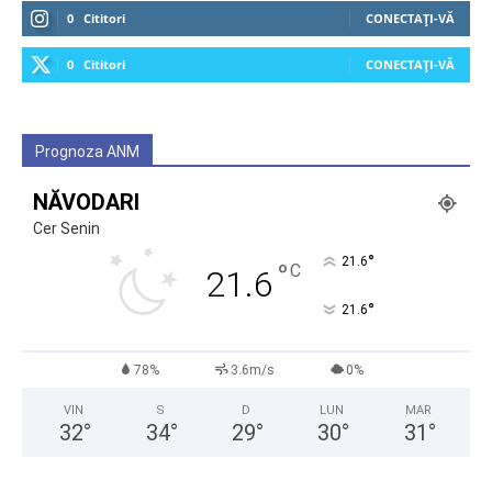
0
Cititori
CONECTAȚI-VĂ
0
Cititori
CONECTAȚI-VĂ
Prognoza ANM
NĂVODARI
Cer Senin
°
21.6
°
C
21.6
°
21.6
78%
3.6m/s
0%
VIN
S
D
LUN
MAR
32
°
34
°
29
°
30
°
31
°