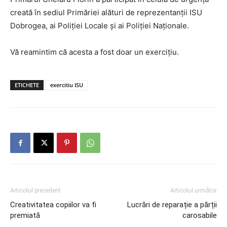
creată în sediul Primăriei alături de reprezentanții ISU
Dobrogea, ai Poliției Locale și ai Poliției Naționale.
Vă reamintim că acesta a fost doar un exercițiu.
ETICHETE
exercitiu ISU
Articolul precedent
Articolul următor
Creativitatea copiilor va fi
Lucrări de reparație a părții
premiată
carosabile