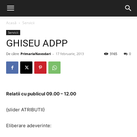
Acasă
Servicii
Servicii
GHISEU ADPP
De către
PrimariaNavodari
-
17 februarie, 2013
3165
0
Relatii cu publicul 09.00 – 12.00
{slider ATRIBUTII}
Eliberare adeverinte: