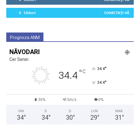
0
Cititori
CONECTAȚI-VĂ
Prognoza ANM
NĂVODARI
Cer Senin
°
34.4
°
C
34.4
°
34.4
30%
5m/s
0%
VIN
S
D
LUN
MAR
34
°
34
°
30
°
29
°
31
°