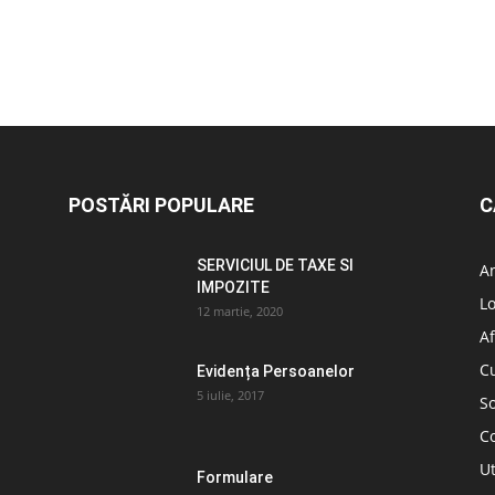
POSTĂRI POPULARE
C
SERVICIUL DE TAXE SI
A
IMPOZITE
L
12 martie, 2020
Af
C
Evidența Persoanelor
5 iulie, 2017
So
C
Ut
Formulare