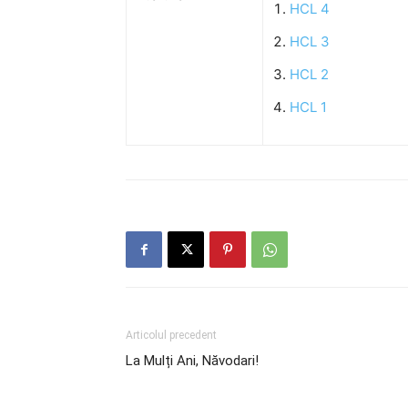
HCL 4
HCL 3
HCL 2
HCL 1
Articolul precedent
La Mulți Ani, Năvodari!