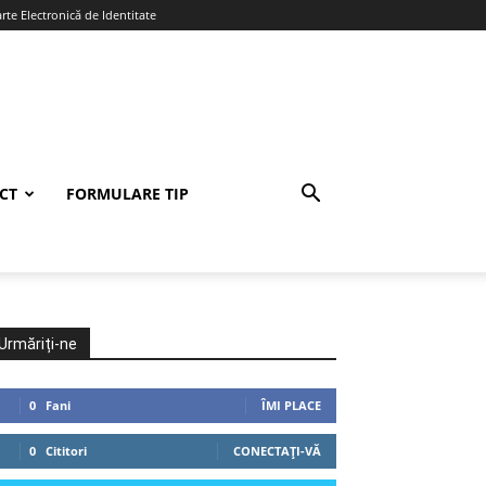
te Electronică de Identitate
CT
FORMULARE TIP
Urmăriți-ne
0
Fani
ÎMI PLACE
0
Cititori
CONECTAȚI-VĂ