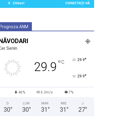
0
Cititori
CONECTAȚI-VĂ
Prognoza ANM
NĂVODARI
Cer Senin
°
29.9
°
C
29.9
°
29.9
46%
6.3m/s
7%
D
LUN
MAR
MIE
J
30
°
30
°
31
°
31
°
27
°