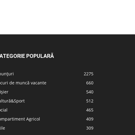
ATEGORIE POPULARĂ
nunțuri
2275
ocuri de muncă vacante
660
ișier
540
ultură&Sport
512
cial
465
ompartiment Agricol
409
ile
309