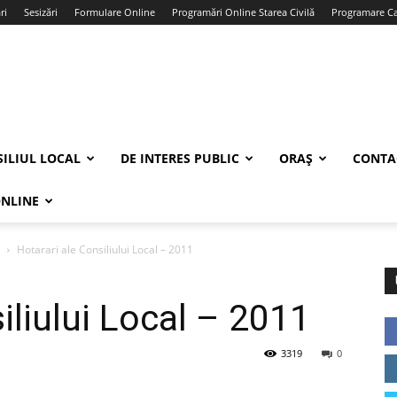
ri
Sesizări
Formulare Online
Programări Online Starea Civilă
Programare Car
ILIUL LOCAL
DE INTERES PUBLIC
ORAȘ
CONTA
ONLINE
Hotarari ale Consiliului Local – 2011
iliului Local – 2011
3319
0