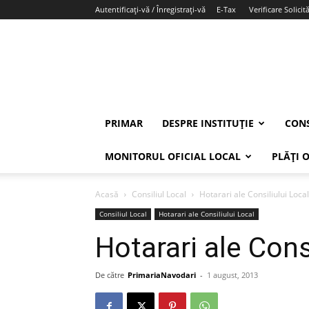
Autentificați-vă / Înregistrați-vă
E-Tax
Verificare Solicită
PRIMAR
DESPRE INSTITUȚIE
CONS
MONITORUL OFICIAL LOCAL
PLĂȚI 
Acasă
Consiliul Local
Hotarari ale Consiliului Local
Consiliul Local
Hotarari ale Consiliului Local
Hotarari ale Cons
De către
PrimariaNavodari
-
1 august, 2013