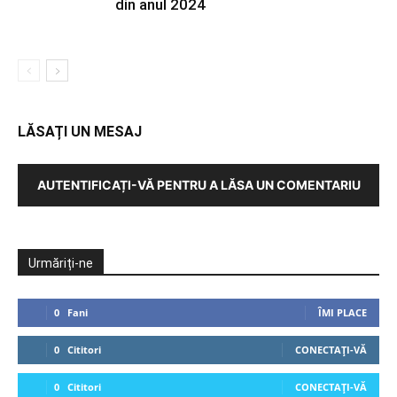
din anul 2024
LĂSAȚI UN MESAJ
AUTENTIFICAȚI-VĂ PENTRU A LĂSA UN COMENTARIU
Urmăriți-ne
0
Fani
ÎMI PLACE
0
Cititori
CONECTAȚI-VĂ
0
Cititori
CONECTAȚI-VĂ