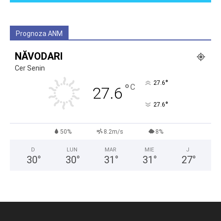
Prognoza ANM
NĂVODARI
Cer Senin
°
27.6
°
C
27.6
°
27.6
50%
8.2m/s
8%
D
LUN
MAR
MIE
J
30
°
30
°
31
°
31
°
27
°