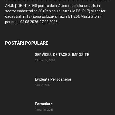
ANUNȚ DE INTERES pentru deținătorii imobilelor situate în
sector cadastral nr. 30 (Peninsula- străzile P6- P17) și sector
cadastral nr. 18 (Zona Ecluză- străzile E1-E5). Măsurători în
perioada 03.08.2026-07.08.2026!
POSTĂRI POPULARE
SERVICIUL DE TAXE SI IMPOZITE
12 martie, 2020
Evidența Persoanelor
5 iulie, 2017
Formulare
1 martie, 2026