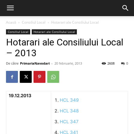
Acasă
Consiliul Local
Hotarari ale Consiliului Local
Consiliul Local
Hotarari ale Consiliului Local
Hotarari ale Consiliului Local
– 2013
De către
PrimariaNavodari
-
20 februarie, 2013
2608
0
19.12.2013
HCL 349
HCL 348
HCL 347
HCL 341