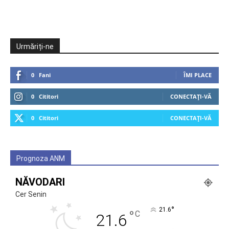
Urmăriți-ne
0
Fani
ÎMI PLACE
0
Cititori
CONECTAȚI-VĂ
0
Cititori
CONECTAȚI-VĂ
Prognoza ANM
NĂVODARI
Cer Senin
°
21.6
°
C
21.6