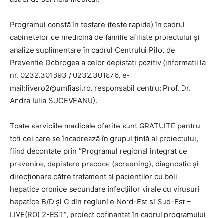
Programul constă în testare (teste rapide) în cadrul
cabinetelor de medicină de familie afiliate proiectului și
analize suplimentare în cadrul Centrului Pilot de
Prevenție Dobrogea a celor depistați pozitiv (informații la
nr. 0232.301893 / 0232.301876, e-
mail:livero2@umfiasi.ro, responsabil centru: Prof. Dr.
Andra Iulia SUCEVEANU).
Toate serviciile medicale oferite sunt GRATUITE pentru
toți cei care se încadrează în grupul țintă al proiectului,
fiind decontate prin ”Programul regional integrat de
prevenire, depistare precoce (screening), diagnostic și
direcționare către tratament al pacienților cu boli
hepatice cronice secundare infecțiilor virale cu virusuri
hepatice B/D și C din regiunile Nord-Est și Sud-Est –
LIVE(RO) 2-EST”, proiect cofinanțat în cadrul programului