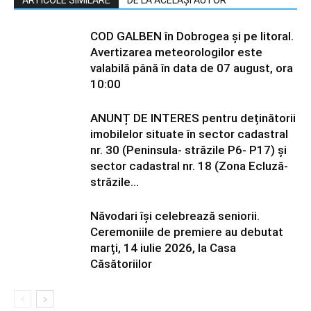
ARTICOLE SIMILARE
DE LA ACELAȘI AUTOR
COD GALBEN în Dobrogea și pe litoral.
Avertizarea meteorologilor este
valabilă până în data de 07 august, ora
10:00
ANUNȚ DE INTERES pentru deținătorii
imobilelor situate în sector cadastral
nr. 30 (Peninsula- străzile P6- P17) și
sector cadastral nr. 18 (Zona Ecluză-
străzile...
Năvodari își celebrează seniorii.
Ceremoniile de premiere au debutat
marți, 14 iulie 2026, la Casa
Căsătoriilor