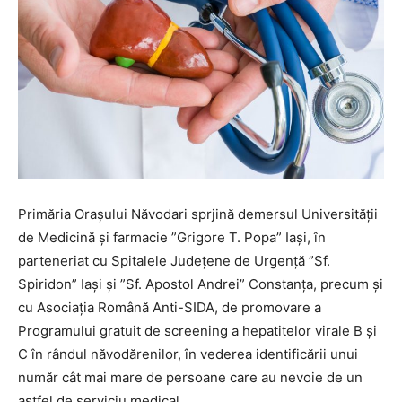
Primăria Orașului Năvodari sprjină demersul Universității
de Medicină și farmacie ”Grigore T. Popa” Iași, în
parteneriat cu Spitalele Județene de Urgență ”Sf.
Spiridon” Iași și ”Sf. Apostol Andrei” Constanța, precum și
cu Asociația Română Anti-SIDA, de promovare a
Programului gratuit de screening a hepatitelor virale B și
C în rândul năvodărenilor, în vederea identificării unui
număr cât mai mare de persoane care au nevoie de un
astfel de serviciu medical.