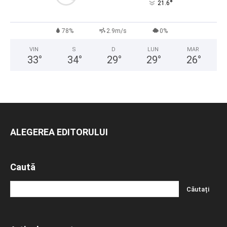
°
21.6
78%
2.9m/s
0%
VIN
S
D
LUN
MAR
33
°
34
°
29
°
29
°
26
°
ALEGEREA EDITORULUI
Caută