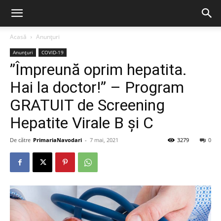
Acasă
Anunțuri
Anunțuri
COVID-19
”Împreună oprim hepatita.
Hai la doctor!” – Program
GRATUIT de Screening
Hepatite Virale B și C
De către
PrimariaNavodari
-
7 mai, 2021
3279
0