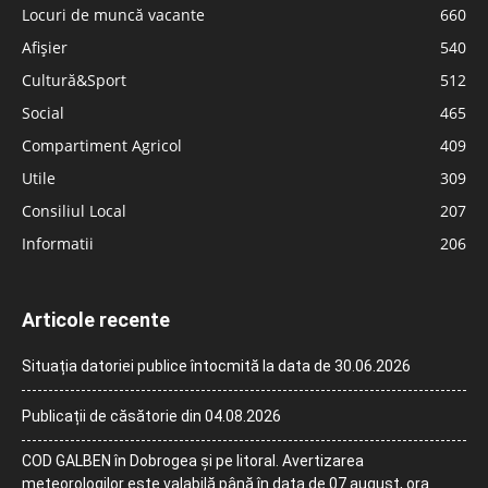
Locuri de muncă vacante
660
Afișier
540
Cultură&Sport
512
Social
465
Compartiment Agricol
409
Utile
309
Consiliul Local
207
Informatii
206
Articole recente
Situația datoriei publice întocmită la data de 30.06.2026
Publicații de căsătorie din 04.08.2026
COD GALBEN în Dobrogea și pe litoral. Avertizarea
meteorologilor este valabilă până în data de 07 august, ora