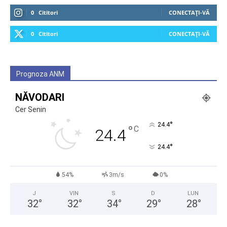
0
Cititori
CONECTAȚI-VĂ
0
Cititori
CONECTAȚI-VĂ
Prognoza ANM
NĂVODARI
Cer Senin
°
24.4
°
C
24.4
°
24.4
54%
3m/s
0%
J
VIN
S
D
LUN
32
°
32
°
34
°
29
°
28
°