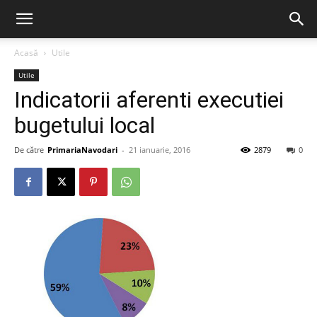
Acasă
Utile
Utile
Indicatorii aferenti executiei
bugetului local
De către
PrimariaNavodari
-
21 ianuarie, 2016
2879
0