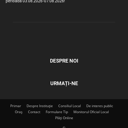
perioada 03.08.2026-07.08.2026!
DESPRE NOI
URMAȚI-NE
Primar
Despre Instituție
Consiliul Local
De interes public
Oraș
Contact
Formulare Tip
Monitorul Oficial Local
Plăți Online
©