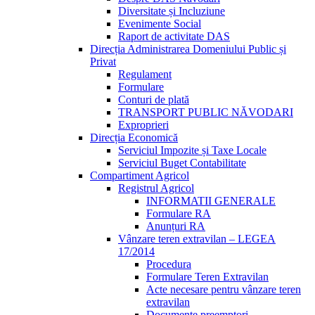
Diversitate și Incluziune
Evenimente Social
Raport de activitate DAS
Direcția Administrarea Domeniului Public și
Privat
Regulament
Formulare
Conturi de plată
TRANSPORT PUBLIC NĂVODARI
Exproprieri
Direcția Economică
Serviciul Impozite și Taxe Locale
Serviciul Buget Contabilitate
Compartiment Agricol
Registrul Agricol
INFORMATII GENERALE
Formulare RA
Anunțuri RA
Vânzare teren extravilan – LEGEA
17/2014
Procedura
Formulare Teren Extravilan
Acte necesare pentru vânzare teren
extravilan
Documente preemptori