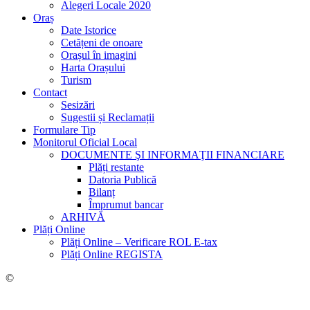
Alegeri Locale 2020
Oraș
Date Istorice
Cetățeni de onoare
Orașul în imagini
Harta Orașului
Turism
Contact
Sesizări
Sugestii și Reclamații
Formulare Tip
Monitorul Oficial Local
DOCUMENTE ŞI INFORMAŢII FINANCIARE
Plăți restante
Datoria Publică
Bilanț
Împrumut bancar
ARHIVĂ
Plăți Online
Plăți Online – Verificare ROL E-tax
Plăți Online REGISTA
©