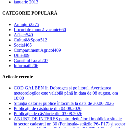
ianuarie 2013
CATEGORIE POPULARĂ
Anunțuri
2275
Locuri de muncă vacante
660
Afișier
540
Cultură&Sport
512
Social
465
Compartiment Agricol
409
Utile
309
Consiliul Local
207
Informatii
206
Articole recente
COD GALBEN în Dobrogea și pe litoral. Avertizarea
meteorologilor este valabilă până în data de 08 august, ora
10:00
Situația datoriei publice întocmită la data de 30.06.2026
Publicații de căsătorie din 04.08.2026
Publicație de căsătorie din 03.08.2026
ANUNȚ DE INTERES pentru deținătorii imobilelor situate
în sector cadastral nr. 30 (Peninsula- străzile P6- P17) și sector