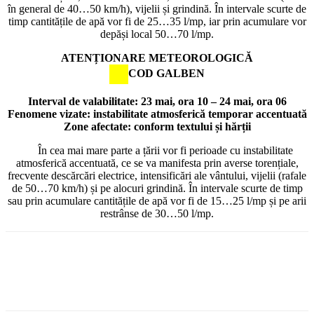
în general de 40…50 km/h), vijelii și grindină. În intervale scurte de
timp cantitățile de apă vor fi de 25…35 l/mp, iar prin acumulare vor
depăși local 50…70 l/mp.
ATENȚIONARE METEOROLOGICĂ
COD GALBEN
Interval de valabilitate: 23 mai, ora 10 – 24 mai, ora 06
Fenomene vizate: instabilitate atmosferică temporar accentuată
Zone afectate: conform textului și hărții
În cea mai mare parte a țării vor fi perioade cu instabilitate
atmosferică accentuată, ce se va manifesta prin averse torențiale,
frecvente descărcări electrice, intensificări ale vântului, vijelii (rafale
de 50…70 km/h) și pe alocuri grindină. În intervale scurte de timp
sau prin acumulare cantitățile de apă vor fi de 15…25 l/mp și pe arii
restrânse de 30…50 l/mp.