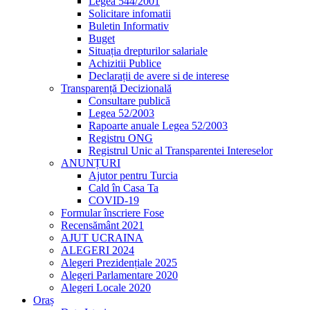
Legea 544/2001
Solicitare infomatii
Buletin Informativ
Buget
Situația drepturilor salariale
Achizitii Publice
Declarații de avere si de interese
Transparență Decizională
Consultare publică
Legea 52/2003
Rapoarte anuale Legea 52/2003
Registru ONG
Registrul Unic al Transparentei Intereselor
ANUNȚURI
Ajutor pentru Turcia
Cald în Casa Ta
COVID-19
Formular înscriere Fose
Recensământ 2021
AJUT UCRAINA
ALEGERI 2024
Alegeri Prezidențiale 2025
Alegeri Parlamentare 2020
Alegeri Locale 2020
Oraș