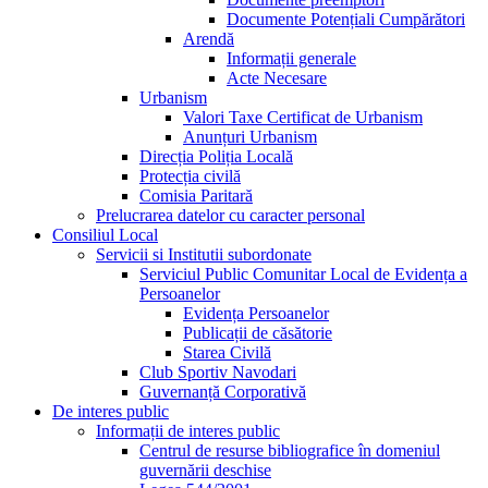
Documente Potențiali Cumpărători
Arendă
Informații generale
Acte Necesare
Urbanism
Valori Taxe Certificat de Urbanism
Anunțuri Urbanism
Direcția Poliția Locală
Protecția civilă
Comisia Paritară
Prelucrarea datelor cu caracter personal
Consiliul Local
Servicii si Institutii subordonate
Serviciul Public Comunitar Local de Evidența a
Persoanelor
Evidența Persoanelor
Publicații de căsătorie
Starea Civilă
Club Sportiv Navodari
Guvernanță Corporativă
De interes public
Informații de interes public
Centrul de resurse bibliografice în domeniul
guvernării deschise