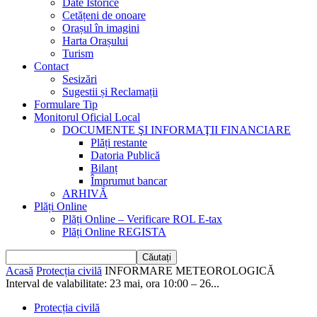
Date Istorice
Cetățeni de onoare
Orașul în imagini
Harta Orașului
Turism
Contact
Sesizări
Sugestii și Reclamații
Formulare Tip
Monitorul Oficial Local
DOCUMENTE ŞI INFORMAŢII FINANCIARE
Plăți restante
Datoria Publică
Bilanț
Împrumut bancar
ARHIVĂ
Plăți Online
Plăți Online – Verificare ROL E-tax
Plăți Online REGISTA
Acasă
Protecția civilă
INFORMARE METEOROLOGICĂ
Interval de valabilitate: 23 mai, ora 10:00 – 26...
Protecția civilă