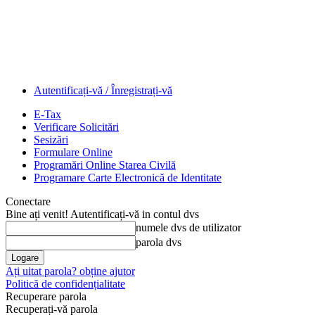
Autentificați-vă / Înregistrați-vă
E-Tax
Verificare Solicitări
Sesizări
Formulare Online
Programări Online Starea Civilă
Programare Carte Electronică de Identitate
Conectare
Bine ați venit! Autentificați-vă in contul dvs
numele dvs de utilizator
parola dvs
Ați uitat parola? obține ajutor
Politică de confidențialitate
Recuperare parola
Recuperați-vă parola