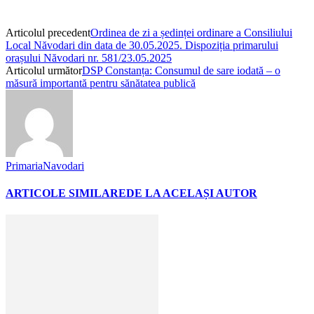
Articolul precedent
Ordinea de zi a ședinței ordinare a Consiliului
Local Năvodari din data de 30.05.2025. Dispoziția primarului
orașului Năvodari nr. 581/23.05.2025
Articolul următor
DSP Constanța: Consumul de sare iodată – o
măsură importantă pentru sănătatea publică
PrimariaNavodari
ARTICOLE SIMILARE
DE LA ACELAȘI AUTOR