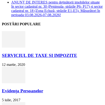
ANUNȚ DE INTERES pentru deținătorii imobilelor situate
în sector cadastral nr. 30 (Peninsula- străzile P6- P17) și sector
cadastral nr. 18 (Zona Ecluză- străzile E1-E5). Măsurători în
perioada 03.08.2026-07.08.2026!
POSTĂRI POPULARE
SERVICIUL DE TAXE SI IMPOZITE
12 martie, 2020
Evidența Persoanelor
5 iulie, 2017