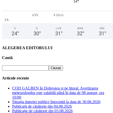
°
24
63%
9.2m/s
2%
S
D
LUN
MAR
MIE
24
°
30
°
31
°
32
°
31
°
ALEGEREA EDITORULUI
Caută
Articole recente
COD GALBEN în Dobrogea și pe litoral. Avertizarea
meteorologilor este valabilă până în data de 08 august, ora
10:00
Situația datoriei publice întocmită la data de 30.06.2026
Publicații de căsătorie din 04.08.2026
Publicație de căsătorie din 03.08.2026