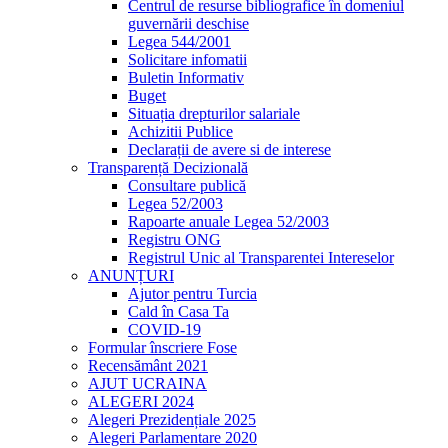
Centrul de resurse bibliografice în domeniul
guvernării deschise
Legea 544/2001
Solicitare infomatii
Buletin Informativ
Buget
Situația drepturilor salariale
Achizitii Publice
Declarații de avere si de interese
Transparență Decizională
Consultare publică
Legea 52/2003
Rapoarte anuale Legea 52/2003
Registru ONG
Registrul Unic al Transparentei Intereselor
ANUNȚURI
Ajutor pentru Turcia
Cald în Casa Ta
COVID-19
Formular înscriere Fose
Recensământ 2021
AJUT UCRAINA
ALEGERI 2024
Alegeri Prezidențiale 2025
Alegeri Parlamentare 2020