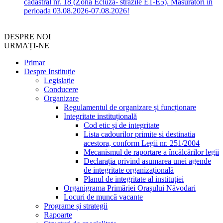
cadastral nr. 18 (Zona Ecluză- străzile E1-E5). Măsurători în
perioada 03.08.2026-07.08.2026!
DESPRE NOI
URMAȚI-NE
Primar
Despre Instituție
Legislație
Conducere
Organizare
Regulamentul de organizare și funcționare
Integritate instituțională
Cod etic și de integritate
Lista cadourilor primite si destinatia
acestora, conform Legii nr. 251/2004
Mecanismul de raportare a încălcărilor legii
Declarația privind asumarea unei agende
de integritate organizațională
Planul de integritate al instituției
Organigrama Primăriei Orașului Năvodari
Locuri de muncă vacante
Programe și strategii
Rapoarte