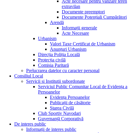
Acte necesare pentru vânzare teren
extravilan
Documente preemptori
Documente Potențiali Cumpărători
Arendă
Informații generale
Acte Necesare
Urbanism
Valori Taxe Certificat de Urbanism
Anunțuri Urbanism
Direcția Poliția Locală
Protecția civilă
Comisia Paritară
Prelucrarea datelor cu caracter personal
Consiliul Local
Servicii si Institutii subordonate
Serviciul Public Comunitar Local de Evidența a
Persoanelor
Evidența Persoanelor
Publicații de căsătorie
Starea Civilă
Club Sportiv Navodari
Guvernanță Corporativă
De interes public
Informații de interes public