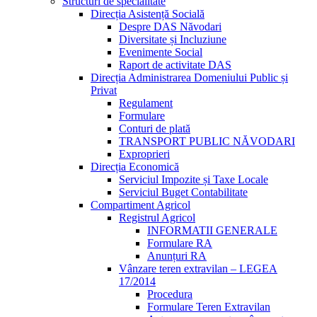
Structuri de specialitate
Direcția Asistență Socială
Despre DAS Năvodari
Diversitate și Incluziune
Evenimente Social
Raport de activitate DAS
Direcția Administrarea Domeniului Public și
Privat
Regulament
Formulare
Conturi de plată
TRANSPORT PUBLIC NĂVODARI
Exproprieri
Direcția Economică
Serviciul Impozite și Taxe Locale
Serviciul Buget Contabilitate
Compartiment Agricol
Registrul Agricol
INFORMATII GENERALE
Formulare RA
Anunțuri RA
Vânzare teren extravilan – LEGEA
17/2014
Procedura
Formulare Teren Extravilan