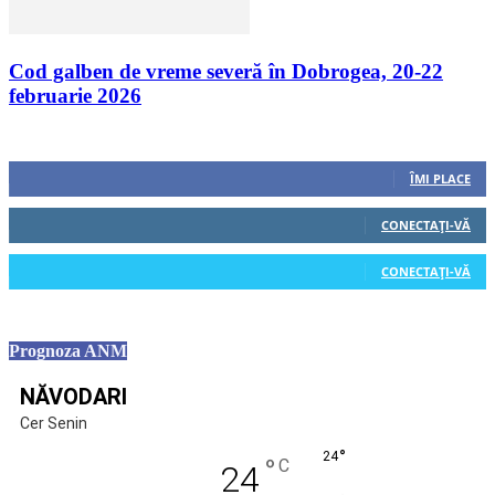
Cod galben de vreme severă în Dobrogea, 20-22
februarie 2026
Urmăriți-ne
0
Fani
ÎMI PLACE
0
Cititori
CONECTAȚI-VĂ
0
Cititori
CONECTAȚI-VĂ
Prognoza ANM
NĂVODARI
Cer Senin
°
24
°
C
24