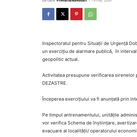
De către
PrimariaNavodari
-
19 mai, 2026
Inspectoratul pentru Situații de Urgență Do
un exercițiu de alarmare publică, în interva
geopolitic actual.
Activitatea presupune verificarea sirenelo
DEZASTRE.
Începerea exercițiului va fi anunțată prin i
Pe timpul antrenamentului, unitățile administ
vor verifica Schema de înștiințare, avertizar
evacuare al localității/ operatorului economi