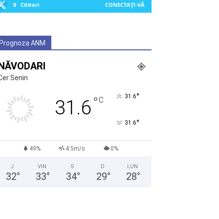
0
Cititori
CONECTAȚI-VĂ
Prognoza ANM
NĂVODARI
Cer Senin
°
31.6
°
C
31.6
°
31.6
49%
4.5m/s
0%
J
VIN
S
D
LUN
32
°
33
°
34
°
29
°
28
°