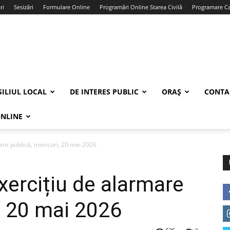
ri
Sesizări
Formulare Online
Programări Online Starea Civilă
Programare Car
ILIUL LOCAL
DE INTERES PUBLIC
ORAȘ
CONTA
ONLINE
are publică, miercuri, 20 mai 2026
xercițiu de alarmare
, 20 mai 2026