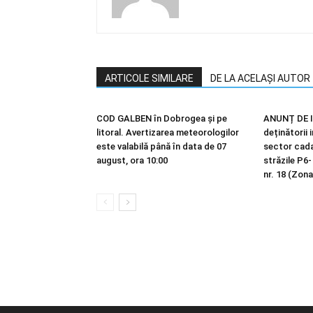
ARTICOLE SIMILARE
DE LA ACELAȘI AUTOR
COD GALBEN în Dobrogea și pe
ANUNȚ DE I
litoral. Avertizarea meteorologilor
deținătorii 
este valabilă până în data de 07
sector cadas
august, ora 10:00
străzile P6-
nr. 18 (Zona