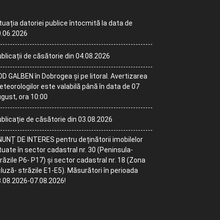
tuația datoriei publice întocmită la data de
.06.2026
blicații de căsătorie din 04.08.2026
D GALBEN în Dobrogea și pe litoral. Avertizarea
teorologilor este valabilă până în data de 07
gust, ora 10:00
blicație de căsătorie din 03.08.2026
UNȚ DE INTERES pentru deținătorii imobilelor
tuate în sector cadastral nr. 30 (Peninsula-
răzile P6- P17) și sector cadastral nr. 18 (Zona
luză- străzile E1-E5). Măsurători în perioada
.08.2026-07.08.2026!