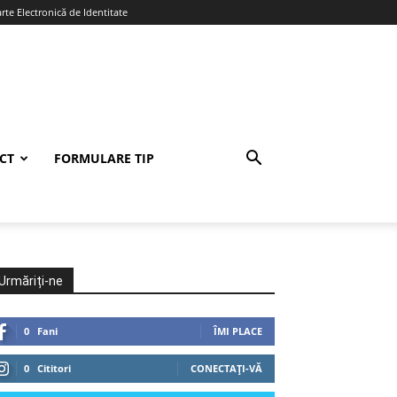
te Electronică de Identitate
CT
FORMULARE TIP
Urmăriți-ne
0
Fani
ÎMI PLACE
0
Cititori
CONECTAȚI-VĂ