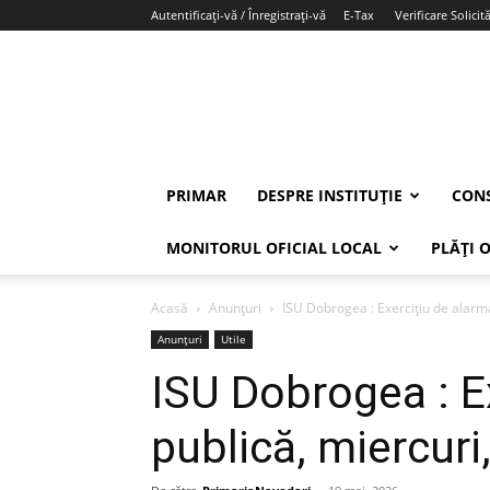
Autentificați-vă / Înregistrați-vă
E-Tax
Verificare Solicită
PRIMAR
DESPRE INSTITUȚIE
CONS
MONITORUL OFICIAL LOCAL
PLĂȚI 
Acasă
Anunțuri
ISU Dobrogea : Exercițiu de alarm
Anunțuri
Utile
ISU Dobrogea : E
publică, miercuri