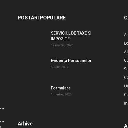
POSTĂRI POPULARE
C
SERVICIUL DE TAXE SI
A
IMPOZITE
L
12 martie, 2020
Af
C
Evidența Persoanelor
5 iulie, 2017
So
C
Ut
Formulare
Co
1 martie, 2026
In
Arhive
A
a