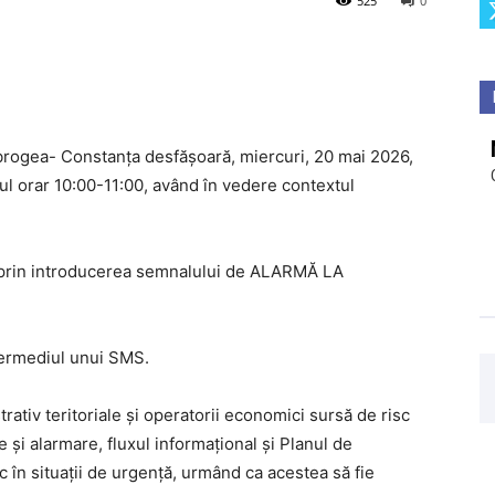
525
0
brogea- Constanța desfășoară, miercuri, 20 mai 2026,
lul orar 10:00-11:00, având în vedere contextul
r prin introducerea semnalului de ALARMĂ LA
ntermediul unui SMS.
rativ teritoriale și operatorii economici sursă de risc
e și alarmare, fluxul informațional și Planul de
c în situații de urgență, urmând ca acestea să fie