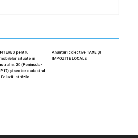
NTERES pentru
Anunțuri colective TAXE ȘI
imobilelor situate în
IMPOZITE LOCALE
tral nr. 30 (Peninsula-
 P17) și sector cadastral
 Ecluză- străzile...