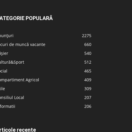
ATEGORIE POPULARĂ
nunțuri
2275
ocuri de muncă vacante
660
ișier
540
ultură&Sport
512
cial
465
ompartiment Agricol
409
ile
309
nsiliul Local
207
formatii
206
rticole recente