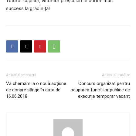
Tuturor copiilor, viitorilor preșcolari le dorim mult
success la grădiniță!
Articolul precedent
Articolul următor
Vă chemăm la o nouă acțiune
Concurs organizat pentru
de donare sânge în data de
ocuparea funcțiilor publice de
16.06.2018
execuție temporar vacant