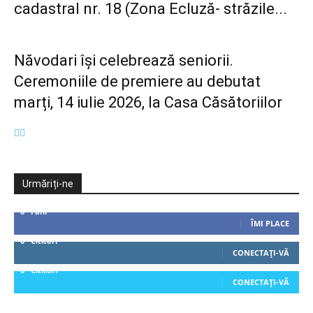
cadastral nr. 18 (Zona Ecluză- străzile...
Năvodari își celebrează seniorii.
Ceremoniile de premiere au debutat
marți, 14 iulie 2026, la Casa Căsătoriilor
Urmăriți-ne
0
Fani
ÎMI PLACE
0
Cititori
CONECTAȚI-VĂ
0
Cititori
CONECTAȚI-VĂ