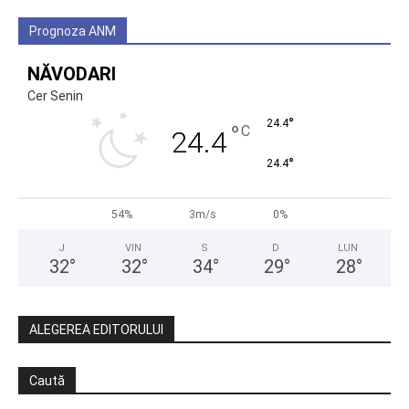
Prognoza ANM
NĂVODARI
Cer Senin
°
24.4
°
C
24.4
°
24.4
54%
3m/s
0%
J
VIN
S
D
LUN
32
°
32
°
34
°
29
°
28
°
ALEGEREA EDITORULUI
Caută