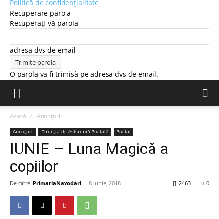
Politică de confidențialitate
Recuperare parola
Recuperați-vă parola
adresa dvs de email
O parola va fi trimisă pe adresa dvs de email.
Acasă
Anunțuri
Anunțuri
Direcția de Asistență Socială
Social
IUNIE – Luna Magică a
copiilor
De către
PrimariaNavodari
-
8 iunie, 2018
2463
0