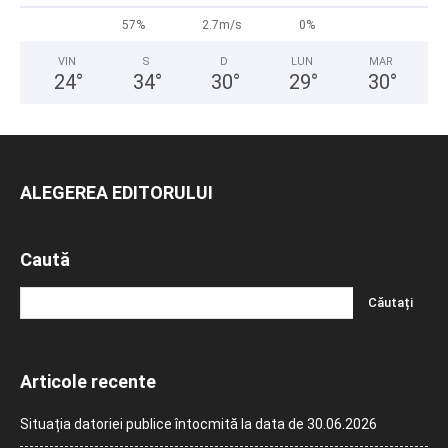
57%
2.7m/s
0%
VIN
S
D
LUN
MAR
24
°
34
°
30
°
29
°
30
°
ALEGEREA EDITORULUI
Caută
Articole recente
Situația datoriei publice întocmită la data de 30.06.2026