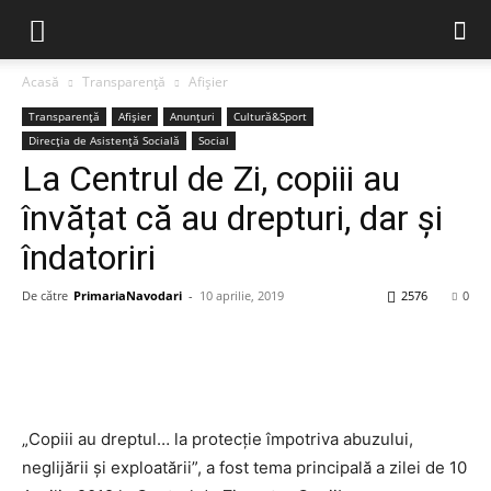
Acasă
Transparență
Afișier
Transparență
Afișier
Anunțuri
Cultură&Sport
Direcția de Asistență Socială
Social
La Centrul de Zi, copiii au
învățat că au drepturi, dar și
îndatoriri
De către
PrimariaNavodari
-
10 aprilie, 2019
2576
0
„Copiii au dreptul… la protecție împotriva abuzului,
neglijării și exploatării”, a fost tema principală a zilei de 10