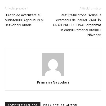
Articolul precedent
Articolul următor
Buletin de avertizare al
Rezultatul probei scrise la
Ministerului Agriculturii și
examenul de PROMOVARE ÎN
Dezvoltării Rurale
GRAD PROFESIONAL organizat
în cadrul Primăriei orașului
Năvodari
PrimariaNavodari
ARTICOLE SIMILARE
DE LA ACELAȘI AUTOR