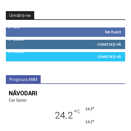
Urmăriți-ne
0
Fani
ÎMI PLACE
0
Cititori
CONECTAȚI-VĂ
0
Cititori
CONECTAȚI-VĂ
Prognoza ANM
NĂVODARI
Cer Senin
°
24.2
°
C
24.2
°
24.2