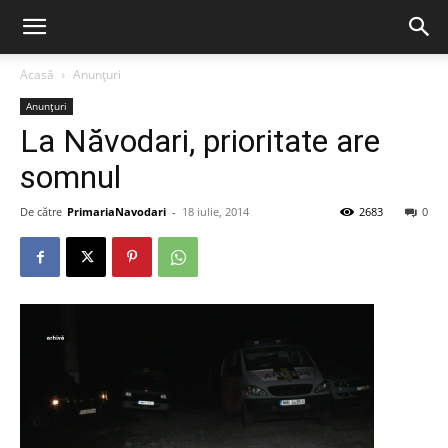
Acasă
Anunțuri
Anunțuri
La Năvodari, prioritate are
somnul
De către
PrimariaNavodari
-
18 iulie, 2014
2683
0