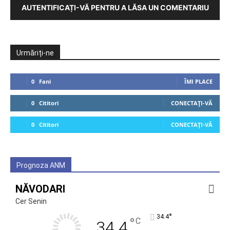
AUTENTIFICAȚI-VĂ PENTRU A LĂSA UN COMENTARIU
Urmăriți-ne
0
Fani
ÎMI PLACE
0
Cititori
CONECTAȚI-VĂ
0
Cititori
CONECTAȚI-VĂ
Prognoza ANM
NĂVODARI
Cer Senin
°
34.4
°
C
34.4