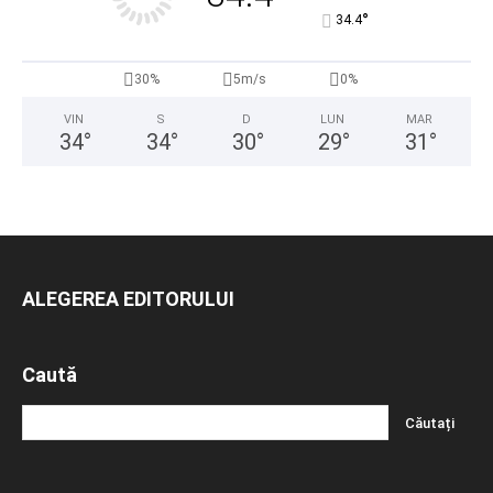
°
34.4
30%
5m/s
0%
VIN
S
D
LUN
MAR
34
°
34
°
30
°
29
°
31
°
ALEGEREA EDITORULUI
Caută