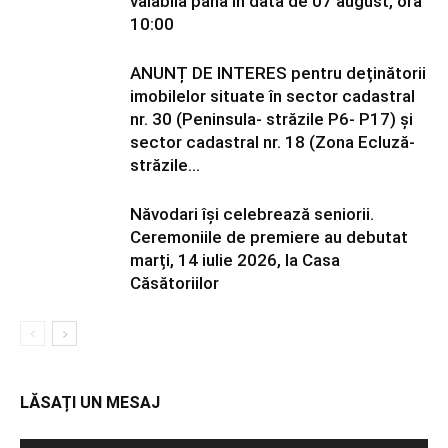
valabilă până în data de 07 august, ora
10:00
ANUNȚ DE INTERES pentru deținătorii
imobilelor situate în sector cadastral
nr. 30 (Peninsula- străzile P6- P17) și
sector cadastral nr. 18 (Zona Ecluză-
străzile...
Năvodari își celebrează seniorii.
Ceremoniile de premiere au debutat
marți, 14 iulie 2026, la Casa
Căsătoriilor
LĂSAȚI UN MESAJ