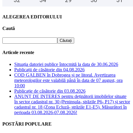
32
°
34
°
29
°
30
°
31
°
ALEGEREA EDITORULUI
Caută
Articole recente
Situația datoriei publice întocmită la data de 30.06.2026
Publicații de căsătorie din 04.08.2026
COD GALBEN în Dobrogea și pe litoral. Avertizarea
meteorologilor este valabilă până în data de 07 august, ora
10:00
Publicație de căsătorie din 03.08.2026
ANUNȚ DE INTERES pentru deținătorii imobilelor situate
în sector cadastral nr. 30 (Peninsula- străzile P6- P17) și sector
cadastral nr. 18 (Zona Ecluză- străzile E1-E5). Măsurători în
perioada 03.08.2026-07.08.2026!
POSTĂRI POPULARE