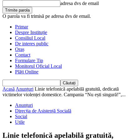
adresa dvs de email
O parola va fi trimisă pe adresa dvs de email.
Primar
Despre Instituție
Consiliul Local
De interes public
Oraș
Contact
Formulare Tip
Monitorul Oficial Local
Plăți Online
Acasă
Anunțuri
Linie telefonică apelabilă gratuită, dedicată
victimelor violenței domestice. Campania “Nu ești singură!”,...
Anunțuri
Direcția de Asistență Socială
Social
Utile
Linie telefonică apelabilă gratuită,