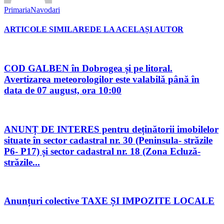
PrimariaNavodari
ARTICOLE SIMILARE
DE LA ACELAȘI AUTOR
COD GALBEN în Dobrogea și pe litoral.
Avertizarea meteorologilor este valabilă până în
data de 07 august, ora 10:00
ANUNȚ DE INTERES pentru deținătorii imobilelor
situate în sector cadastral nr. 30 (Peninsula- străzile
P6- P17) și sector cadastral nr. 18 (Zona Ecluză-
străzile...
Anunțuri colective TAXE ȘI IMPOZITE LOCALE
Urmăriți-ne