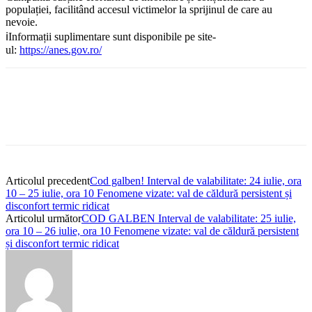
populației, facilitând accesul victimelor la sprijinul de care au
nevoie.
ℹ️Informații suplimentare sunt disponibile pe site-
ul:
https://anes.gov.ro/
Articolul precedent
Cod galben! Interval de valabilitate: 24 iulie, ora
10 – 25 iulie, ora 10 Fenomene vizate: val de căldură persistent și
disconfort termic ridicat
Articolul următor
COD GALBEN Interval de valabilitate: 25 iulie,
ora 10 – 26 iulie, ora 10 Fenomene vizate: val de căldură persistent
și disconfort termic ridicat