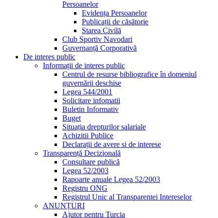
Persoanelor
Evidența Persoanelor
Publicații de căsătorie
Starea Civilă
Club Sportiv Navodari
Guvernanță Corporativă
De interes public
Informații de interes public
Centrul de resurse bibliografice în domeniul
guvernării deschise
Legea 544/2001
Solicitare infomatii
Buletin Informativ
Buget
Situația drepturilor salariale
Achizitii Publice
Declarații de avere si de interese
Transparență Decizională
Consultare publică
Legea 52/2003
Rapoarte anuale Legea 52/2003
Registru ONG
Registrul Unic al Transparentei Intereselor
ANUNȚURI
Ajutor pentru Turcia