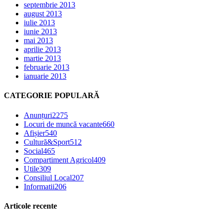
septembrie 2013
august 2013
iulie 2013
iunie 2013
mai 2013
aprilie 2013
martie 2013
februarie 2013
ianuarie 2013
CATEGORIE POPULARĂ
Anunțuri
2275
Locuri de muncă vacante
660
Afișier
540
Cultură&Sport
512
Social
465
Compartiment Agricol
409
Utile
309
Consiliul Local
207
Informatii
206
Articole recente