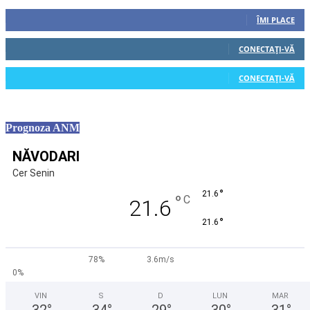
0
Fani
ÎMI PLACE
0
Cititori
CONECTAȚI-VĂ
0
Cititori
CONECTAȚI-VĂ
Prognoza ANM
NĂVODARI
Cer Senin
°
21.6
°
C
21.6
°
21.6
78%
3.6m/s
0%
VIN
S
D
LUN
MAR