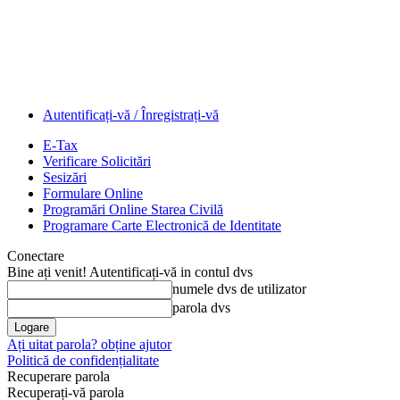
Autentificați-vă / Înregistrați-vă
E-Tax
Verificare Solicitări
Sesizări
Formulare Online
Programări Online Starea Civilă
Programare Carte Electronică de Identitate
Conectare
Bine ați venit! Autentificați-vă in contul dvs
numele dvs de utilizator
parola dvs
Ați uitat parola? obține ajutor
Politică de confidențialitate
Recuperare parola
Recuperați-vă parola