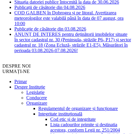
Situația datoriei publice întocmită la data de 30.06.2026
Publicații de căsătorie din 04.08.2026
COD GALBEN în Dobrogea și pe litoral. Avertizarea
meteorologilor este valabilă până în data de 07 august, ora
10:00
Publicație de căsătorie din 03.08.2026
ANUNȚ DE INTERES pentru deținătorii imobilelor situate
în sector cadastral nr. 30 (Peninsula- străzile P6- P17) și sector
cadastral nr. 18 (Zona Ecluză- străzile E1-E5). Măsurători în
perioada 03.08.2026-07.08.2026!
DESPRE NOI
URMAȚI-NE
Primar
Despre Instituție
Legislație
Conducere
Organizare
Regulamentul de organizare și funcționare
Integritate instituțională
Cod etic și de integritate
Lista cadourilor primite si destinatia
acestora, conform Legii nr. 251/2004