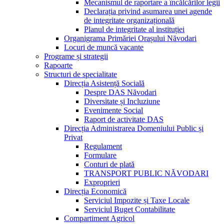
Mecanismul de raportare a încălcărilor legii
Declarația privind asumarea unei agende
de integritate organizațională
Planul de integritate al instituției
Organigrama Primăriei Orașului Năvodari
Locuri de muncă vacante
Programe și strategii
Rapoarte
Structuri de specialitate
Direcția Asistență Socială
Despre DAS Năvodari
Diversitate și Incluziune
Evenimente Social
Raport de activitate DAS
Direcția Administrarea Domeniului Public și
Privat
Regulament
Formulare
Conturi de plată
TRANSPORT PUBLIC NĂVODARI
Exproprieri
Direcția Economică
Serviciul Impozite și Taxe Locale
Serviciul Buget Contabilitate
Compartiment Agricol