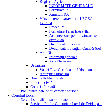
Registrul Agricol
INFORMATII GENERALE
Formulare RA
Anunțuri RA
Vânzare teren extravilan – LEGEA
17/2014
Procedura
Formulare Teren Extravilan
Acte necesare pentru vânzare teren
extravilan
Documente preemptori
Documente Potențiali Cumpărători
Arendă
Informații generale
Acte Necesare
Urbanism
Valori Taxe Certificat de Urbanism
Anunțuri Urbanism
Direcția Poliția Locală
Protecția civilă
Comisia Paritară
Prelucrarea datelor cu caracter personal
Consiliul Local
Servicii si Institutii subordonate
Serviciul Public Comunitar Local de Evidența a