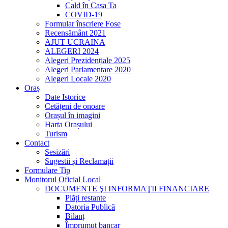
Cald în Casa Ta
COVID-19
Formular înscriere Fose
Recensământ 2021
AJUT UCRAINA
ALEGERI 2024
Alegeri Prezidențiale 2025
Alegeri Parlamentare 2020
Alegeri Locale 2020
Oraș
Date Istorice
Cetățeni de onoare
Orașul în imagini
Harta Orașului
Turism
Contact
Sesizări
Sugestii și Reclamații
Formulare Tip
Monitorul Oficial Local
DOCUMENTE ŞI INFORMAŢII FINANCIARE
Plăți restante
Datoria Publică
Bilanț
Împrumut bancar