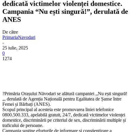
dedicată victimelor violenței domestice.
Campania “Nu ești singură!”, derulată de
ANES
De către
PrimariaNavodari
-
25 iulie, 2025
0
1274
?Primăria Orașului Năvodari se alătură campaniei ,,Nu ești singură!
„, derulată de Agenția Națională pentru Egalitatea de Șanse între
Femei și Bărbați (ANES).
Scopul principal al acesteia este promovarea liniei telefonice
0800.500.333, apelabilă gratuit, 24/7, dedicată victimelor violenței
domestice, discriminării pe criteriul de sex, discriminării multiple și
traficului de persoane.
Campania susține eforturile de informare și conștientizare a