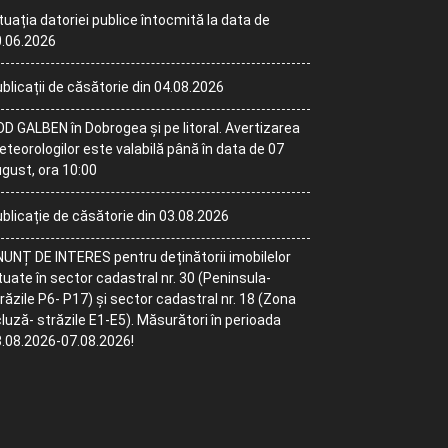
tuația datoriei publice întocmită la data de
.06.2026
blicații de căsătorie din 04.08.2026
D GALBEN în Dobrogea și pe litoral. Avertizarea
teorologilor este valabilă până în data de 07
gust, ora 10:00
blicație de căsătorie din 03.08.2026
UNȚ DE INTERES pentru deținătorii imobilelor
tuate în sector cadastral nr. 30 (Peninsula-
răzile P6- P17) și sector cadastral nr. 18 (Zona
luză- străzile E1-E5). Măsurători în perioada
.08.2026-07.08.2026!