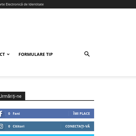
te Electronică de Identitate
CT
FORMULARE TIP
Urmăriți-ne
0
Fani
ÎMI PLACE
0
Cititori
CONECTAȚI-VĂ