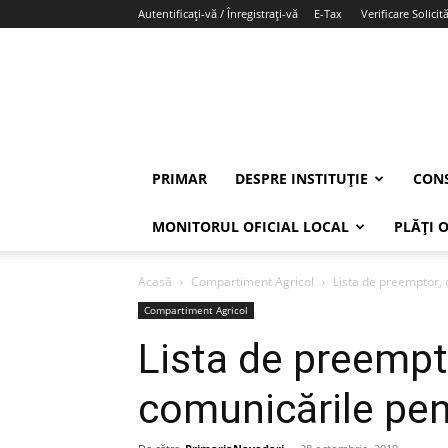
Autentificați-vă / Înregistrați-vă
E-Tax
Verificare Solicită
PRIMAR
DESPRE INSTITUȚIE
CONS
MONITORUL OFICIAL LOCAL
PLĂȚI 
Acasă
Compartiment Agricol
Lista de preemptor, 
Compartiment Agricol
Lista de preempto
comunicările pen