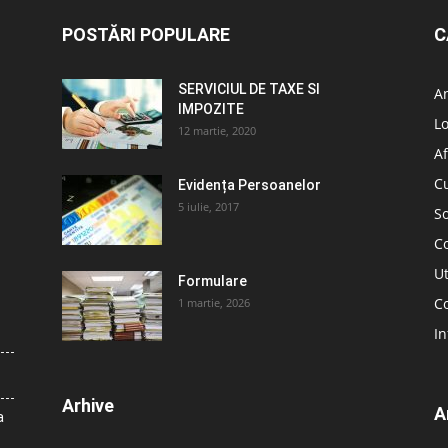
POSTĂRI POPULARE
C
SERVICIUL DE TAXE SI
A
IMPOZITE
L
12 martie, 2020
Af
C
Evidența Persoanelor
5 iulie, 2017
So
C
Ut
Formulare
Co
1 martie, 2026
In
Arhive
A
a