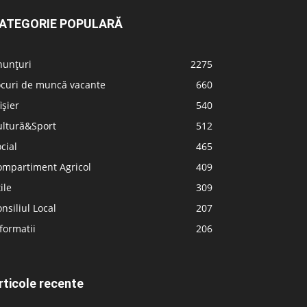
ATEGORIE POPULARĂ
nunțuri
2275
ocuri de muncă vacante
660
ișier
540
ultură&Sport
512
cial
465
ompartiment Agricol
409
ile
309
nsiliul Local
207
formatii
206
rticole recente