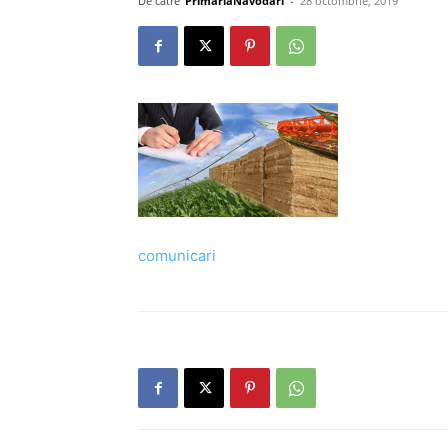
De către
PrimariaNavodari
-
28 octombrie, 2019
comunicari