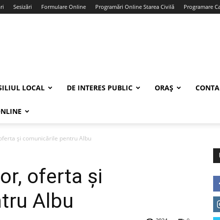
ri
Sesizări
Formulare Online
Programări Online Starea Civilă
Programare Car
ILIUL LOCAL
DE INTERES PUBLIC
ORAȘ
CONTA
ONLINE
oferta și comunicările pentru Albu
r, oferta și
tru Albu