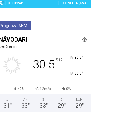
0
Cititori
CONECTAȚI-VĂ
Prognoza ANM
NĂVODARI
Cer Senin
°
30.5
°
C
30.5
°
30.5
49%
4.2m/s
0%
J
VIN
S
D
LUN
31
°
33
°
33
°
29
°
29
°