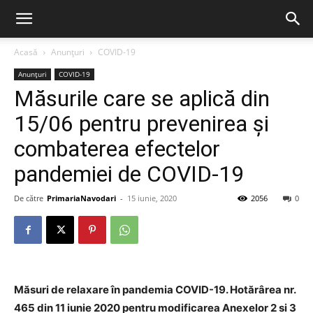
Acasă
Anunțuri
COVID-19
Anunțuri
COVID-19
Măsurile care se aplică din
15/06 pentru prevenirea şi
combaterea efectelor
pandemiei de COVID-19
De către
PrimariaNavodari
-
15 iunie, 2020
2056
0
Măsuri de relaxare în pandemia COVID-19. Hotărârea nr.
465 din 11 iunie 2020 pentru modificarea Anexelor 2 si 3