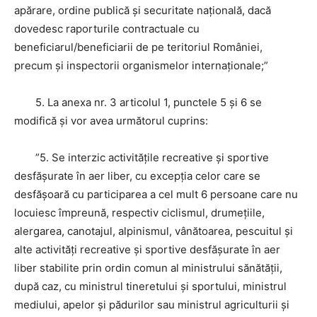
apărare, ordine publică şi securitate naţională, dacă
dovedesc raporturile contractuale cu
beneficiarul/beneficiarii de pe teritoriul României,
precum şi inspectorii organismelor internaţionale;”
5. La anexa nr. 3 articolul 1, punctele 5 şi 6 se
modifică şi vor avea următorul cuprins:
”5. Se interzic activităţile recreative şi sportive
desfăşurate în aer liber, cu excepţia celor care se
desfăşoară cu participarea a cel mult 6 persoane care nu
locuiesc împreună, respectiv ciclismul, drumeţiile,
alergarea, canotajul, alpinismul, vânătoarea, pescuitul şi
alte activităţi recreative şi sportive desfăşurate în aer
liber stabilite prin ordin comun al ministrului sănătăţii,
după caz, cu ministrul tineretului şi sportului, ministrul
mediului, apelor şi pădurilor sau ministrul agriculturii şi