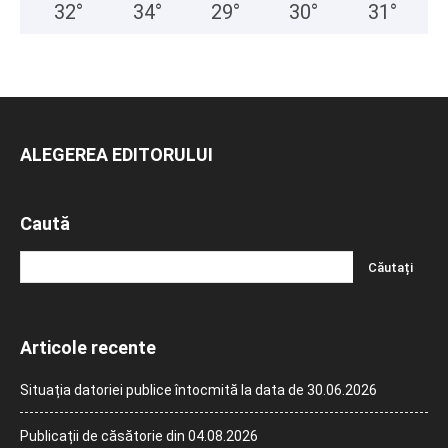
32
°
34
°
29
°
30
°
31
°
ALEGEREA EDITORULUI
Caută
Articole recente
Situația datoriei publice întocmită la data de 30.06.2026
Publicații de căsătorie din 04.08.2026