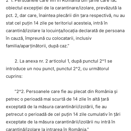
2^1. Persoanele care vin în România din ţările care fac
obiectul excepţiei de la carantinare/izolare, prevăzută la
pct. 2, dar care, înaintea plecării din ţara respectivă, nu au
stat cel puţin 14 zile pe teritoriul acesteia, intră în
carantină/izolare la locuinţa/locaţia declarată de persoana
în cauză, împreună cu colocatarii, inclusiv
familia/aparţinătorii, după caz.”
2. La anexa nr. 2 articolul 1, după punctul 2^1 se
introduce un nou punct, punctul 2^2, cu următorul
cuprins:
”2^2. Persoanele care fie au plecat din România şi
petrec o perioadă mai scurtă de 14 zile în altă ţară
exceptată de la măsura carantinării/izolării, fie au
petrecut o perioadă de cel puţin 14 zile cumulativ în ţări
exceptate de la măsura carantinării/izolării nu intră în
carantină/izolare la intrarea în România.”