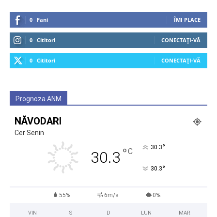
0
Fani
ÎMI PLACE
0
Cititori
CONECTAȚI-VĂ
0
Cititori
CONECTAȚI-VĂ
Prognoza ANM
NĂVODARI
Cer Senin
°
30.3
°
C
30.3
°
30.3
55%
6m/s
0%
VIN
S
D
LUN
MAR