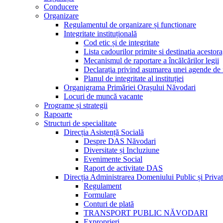
Conducere
Organizare
Regulamentul de organizare și funcționare
Integritate instituțională
Cod etic și de integritate
Lista cadourilor primite si destinatia acesto
Mecanismul de raportare a încălcărilor legii
Declarația privind asumarea unei agende de i
Planul de integritate al instituției
Organigrama Primăriei Orașului Năvodari
Locuri de muncă vacante
Programe și strategii
Rapoarte
Structuri de specialitate
Direcția Asistență Socială
Despre DAS Năvodari
Diversitate și Incluziune
Evenimente Social
Raport de activitate DAS
Direcția Administrarea Domeniului Public și Privat
Regulament
Formulare
Conturi de plată
TRANSPORT PUBLIC NĂVODARI
Exproprieri