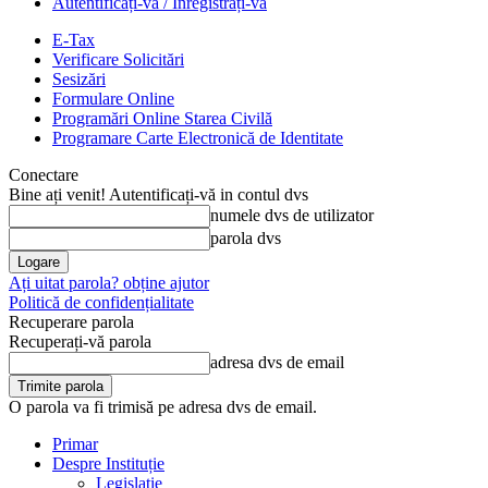
Autentificați-vă / Înregistrați-vă
E-Tax
Verificare Solicitări
Sesizări
Formulare Online
Programări Online Starea Civilă
Programare Carte Electronică de Identitate
Conectare
Bine ați venit! Autentificați-vă in contul dvs
numele dvs de utilizator
parola dvs
Ați uitat parola? obține ajutor
Politică de confidențialitate
Recuperare parola
Recuperați-vă parola
adresa dvs de email
O parola va fi trimisă pe adresa dvs de email.
Primar
Despre Instituție
Legislație