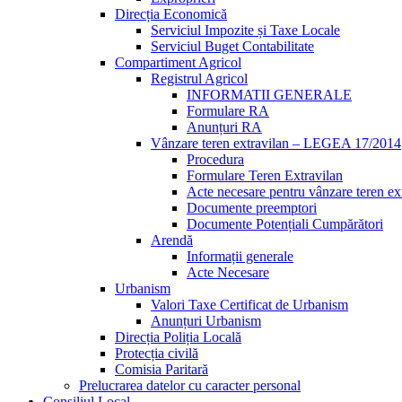
Direcția Economică
Serviciul Impozite și Taxe Locale
Serviciul Buget Contabilitate
Compartiment Agricol
Registrul Agricol
INFORMATII GENERALE
Formulare RA
Anunțuri RA
Vânzare teren extravilan – LEGEA 17/2014
Procedura
Formulare Teren Extravilan
Acte necesare pentru vânzare teren ex
Documente preemptori
Documente Potențiali Cumpărători
Arendă
Informații generale
Acte Necesare
Urbanism
Valori Taxe Certificat de Urbanism
Anunțuri Urbanism
Direcția Poliția Locală
Protecția civilă
Comisia Paritară
Prelucrarea datelor cu caracter personal
Consiliul Local